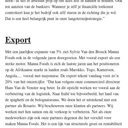
doen? Ik stel er absoluut prijs op om alles zelf in handen te houden. Ook
ten aanzien van de bankiers. Wanneer je zélf je financiële toekomst
controleert kun je het bedrijf ook zélf sturen in de richting die je wil.
Dat is een heel belangrijk punt in onze langetermijnstrategie.”
Export
Met een jaarlijkse expansie van 5% ziet Sylvie Van den Broeck Manna
Foods ook in de volgende jaren doorgroeien. Met vooral export als een
sterke motor. Manna Foods is zich de laatste jaren aan het positioneren
op de Afrikaanse markt in landen zoals Marokko, Togo, Kameroen,
Angola,… vooral met mayonaise. De export tekent vandaag voor zo’n
20% van het omzetcijfer. “Dat kan volgens onze commercieel directeur
Hans Van de Venster nog beter. In dit opzicht werken we vooral aan de
verbetering van de logistiek. Naar Italië toe bijvoorbeeld, het land van
de spaghetti en de bolognaisesaus. We doen het er uitstekend met een
partner als Rosario. Wij beschouwen onze klanten als partners. Wij
werken met hen samen om de verkoop te verbeteren. Net als onze
medewerkers zijn ook onze partners degenen die het verschil voor
maken Manna Foods. Het is een lijn van structurele groei en rentabiliteit