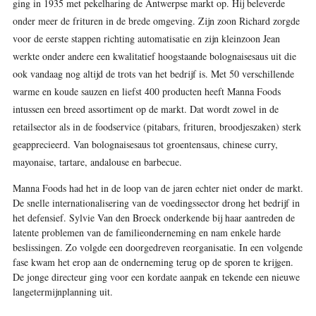
ging in 1935 met pekelharing de Antwerpse markt op. Hij beleverde
onder meer de frituren in de brede omgeving. Zijn zoon Richard zorgde
voor de eerste stappen richting automatisatie en zijn kleinzoon Jean
werkte onder andere een kwalitatief hoogstaande bolognaisesaus uit die
ook vandaag nog altijd de trots van het bedrijf is. Met 50 verschillende
warme en koude sauzen en liefst 400 producten heeft Manna Foods
intussen een breed assortiment op de markt. Dat wordt zowel in de
retailsector als in de foodservice (pitabars, frituren, broodjeszaken) sterk
geapprecieerd. Van bolognaisesaus tot groentensaus, chinese curry,
mayonaise, tartare, andalouse en barbecue.
Manna Foods had het in de loop van de jaren echter niet onder de markt.
De snelle internationalisering van de voedingssector drong het bedrijf in
het defensief. Sylvie Van den Broeck onderkende bij haar aantreden de
latente problemen van de familieonderneming en nam enkele harde
beslissingen. Zo volgde een doorgedreven reorganisatie. In een volgende
fase kwam het erop aan de onderneming terug op de sporen te krijgen.
De jonge directeur ging voor een kordate aanpak en tekende een nieuwe
langetermijnplanning uit.