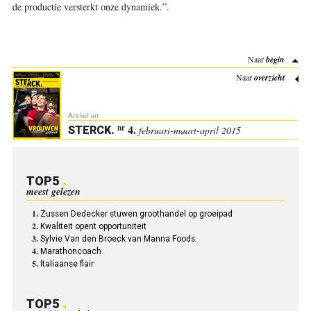
de productie versterkt onze dynamiek.”
.
Naar
begin
Naar
overzicht
Artikel uit:
4.
nr
STERCK
.
februari-maart-april 2015
TOP5
meest gelezen
Zussen Dedecker stuwen groothandel op groeipad
Kwaliteit opent opportuniteit
Sylvie Van den Broeck van Manna Foods
Marathoncoach
Italiaanse flair
TOP5