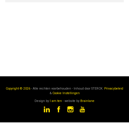
Copyright © 2026
- Alle rechten voorbehouden - Inhoud door
STERCK.
Privacybeleid
&
Cookie Instellingen
Design by
I am ten
- website by
Brainlane