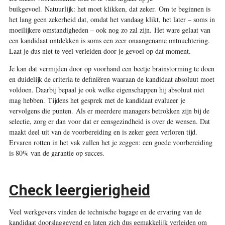
buikgevoel. Natuurlijk: het moet klikken, dat zeker. Om te beginnen is
het lang geen zekerheid dat, omdat het vandaag klikt, het later – soms in
moeilijkere omstandigheden – ook nog zo zal zijn. Het ware gelaat van
een kandidaat ontdekken is soms een zeer onaangename ontnuchtering.
Laat je dus niet te veel verleiden door je gevoel op dat moment.
Je kan dat vermijden door op voorhand een beetje brainstorming te doen
en duidelijk de criteria te definiëren waaraan de kandidaat absoluut moet
voldoen. Daarbij bepaal je ook welke eigenschappen hij absoluut niet
mag hebben. Tijdens het gesprek met de kandidaat evalueer je
vervolgens die punten. Als er meerdere managers betrokken zijn bij de
selectie, zorg er dan voor dat er eensgezindheid is over de wensen. Dat
maakt deel uit van de voorbereiding en is zeker geen verloren tijd.
Ervaren rotten in het vak zullen het je zeggen: een goede voorbereiding
is 80% van de garantie op succes.
Check leergierigheid
Veel werkgevers vinden de technische bagage en de ervaring van de
kandidaat doorslaggevend en laten zich dus gemakkelijk verleiden om