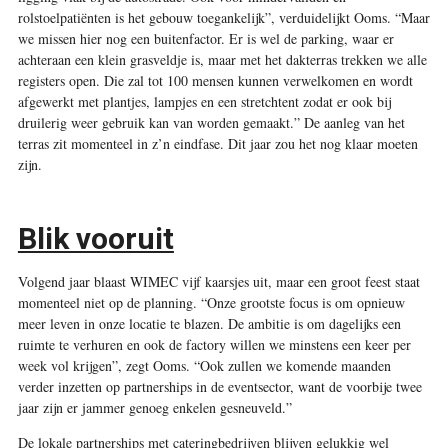
rolstoelpatiënten is het gebouw toegankelijk”, verduidelijkt Ooms. “Maar
we missen hier nog een buitenfactor. Er is wel de parking, waar er
achteraan een klein grasveldje is, maar met het dakterras trekken we alle
registers open. Die zal tot 100 mensen kunnen verwelkomen en wordt
afgewerkt met plantjes, lampjes en een stretchtent zodat er ook bij
druilerig weer gebruik kan van worden gemaakt.” De aanleg van het
terras zit momenteel in z’n eindfase. Dit jaar zou het nog klaar moeten
zijn.
Blik vooruit
Volgend jaar blaast WIMEC vijf kaarsjes uit, maar een groot feest staat
momenteel niet op de planning. “Onze grootste focus is om opnieuw
meer leven in onze locatie te blazen. De ambitie is om dagelijks een
ruimte te verhuren en ook de factory willen we minstens een keer per
week vol krijgen”, zegt Ooms. “Ook zullen we komende maanden
verder inzetten op partnerships in de eventsector, want de voorbije twee
jaar zijn er jammer genoeg enkelen gesneuveld.”
De lokale partnerships met cateringbedrijven blijven gelukkig wel