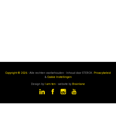
Copyright © 2026
- Alle rechten voorbehouden - Inhoud door
STERCK.
Privacybeleid
&
Cookie Instellingen
Design by
I am ten
- website by
Brainlane
STERCK