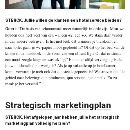
STERCK.
Jullie willen de klanten een hotelservice bieden?
“De basis van schoonmaak moet natuurlijk in orde zijn. Maar we
Geert:
houden ook heel veel van een +1, een +2, een +3. We staan daar verder
in dan andere bedrijven. Is het niet leuk dat wanneer je thuiskomt en
naar toilet gaat, je wc-papier mooi geplooid is? Of dat op het bed van de
kinderen de handdoek in de vorm van een olifant ligt? Of dat er steeds
een mooi zeepje langs de wasbak ligt? En dat er altijd vervanging is als
jouw huishoudhulp afwezig is? Als je op vakantie op je hotelkamer
komt, verwacht je toch ook dat die steeds gepoetst is? We streven op alle
gebied naar beleving: qua producten, qua service, qua details. En zo
maak je het verschil.”
Strategisch marketingplan
STERCK.
Het afgelopen jaar hebben jullie het strategisch
marketingplan volledig herzien?