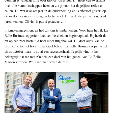
Quinten is vandaag mijn operationeel directeur. Hij heeft een overzicht
over alle vennootschappen heen en zorgt voor het dagelijkse reilen en
zeilen. Hij werkt al zes jaar in de onderneming en is effectief gestart op
de werkvloer na een stevige selectieproef. Hij heeft de job van onderuit
leren kennen. Olivier is pas afgestudeerd
in kmo-management en had zin om te ondernemen. Voor hem heb ik La
Belle Business opgericht met een bescheiden beginkapitaal. Hij heeft dat
nu op een zeer korte tijd heel mooi uitgebouwd. Hij doet alles, van de
prospectie tot het hr- en financieel beleid. La Belle Business is pas actief
sinds oktober maar is nu al een succesverhaal. Tegelijk vind ik het
belangrijk dat we met z’n drie een deel van het geheel van La Belle
Maison vormen. We staan niet boven de rest.”