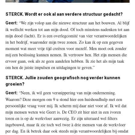
STERCK.
Wordt er ook al aan verdere structuur gedacht?
“We zijn volop aan die nieuwe structuur aan het bouwen. Al blijf
Geert:
ik wellicht werken tot aan mijn dood. Of toch minstens nadenken tot aan
mijn dood (lacht). Er is een overlegcomité van vier verantwoordelijken
in het bedrijf, waaronder mijn twee zonen. Zo kan ik op een gegeven
moment wat meer vrije tijd creëren voor mezelf. Men moet ook zonder
mij een beslissing kunnen nemen. Ik vertrouw hen. Het zijn mensen die
ervoor gaan, ook als ze geen aandelen hebben. Ik zie het als mijn taak
om hen de juiste impulsen en uitdagingen te geven.”
STERCK.
Jullie zouden geografisch nog verder kunnen
groeien?
“Neen, ik wil geen versnippering van mijn onderneming.
Geert:
Waarom? Deze morgen om 9 u stond hier een huishoudhulp met een
persoonlijke vraag voor mij. Ik scherm mij daar niet voor af. Ik wil dat
mijn mensen weten wie Geert is. De CEO zit hier niet in een ivoren
toren en is op de werkvloer aanwezig. Er zijn uiteraard wel filters
ingebouwd, maar ik zie toch wel twee à drie mensen van de werkvloer
per dag. En ik betrek daar ook steeds mijn verantwoordelijken bij omdat