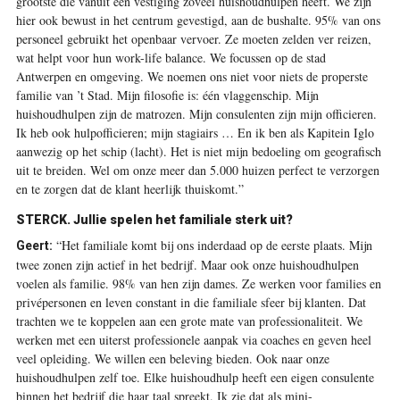
grootste die vanuit één vestiging zoveel huishoudhulpen heeft. We zijn
hier ook bewust in het centrum gevestigd, aan de bushalte. 95% van ons
personeel gebruikt het openbaar vervoer. Ze moeten zelden ver reizen,
wat helpt voor hun work-life balance. We focussen op de stad
Antwerpen en omgeving. We noemen ons niet voor niets de properste
familie van ’t Stad. Mijn filosofie is: één vlaggenschip. Mijn
huishoudhulpen zijn de matrozen. Mijn consulenten zijn mijn officieren.
Ik heb ook hulpofficieren; mijn stagiairs … En ik ben als Kapitein Iglo
aanwezig op het schip (lacht). Het is niet mijn bedoeling om geografisch
uit te breiden. Wel om onze meer dan 5.000 huizen perfect te verzorgen
en te zorgen dat de klant heerlijk thuiskomt.”
STERCK.
Jullie spelen het familiale sterk uit?
“Het familiale komt bij ons inderdaad op de eerste plaats. Mijn
Geert:
twee zonen zijn actief in het bedrijf. Maar ook onze huishoudhulpen
voelen als familie. 98% van hen zijn dames. Ze werken voor families en
privépersonen en leven constant in die familiale sfeer bij klanten. Dat
trachten we te koppelen aan een grote mate van professionaliteit. We
werken met een uiterst professionele aanpak via coaches en geven heel
veel opleiding. We willen een beleving bieden. Ook naar onze
huishoudhulpen zelf toe. Elke huishoudhulp heeft een eigen consulente
binnen het bedrijf die haar taal spreekt. Ik zie dat als mini-