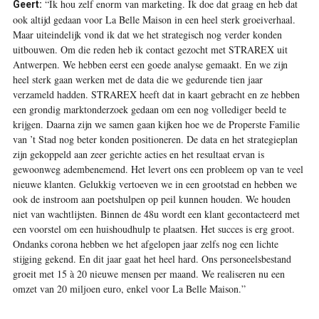
“Ik hou zelf enorm van marketing. Ik doe dat graag en heb dat
Geert:
ook altijd gedaan voor La Belle Maison in een heel sterk groeiverhaal.
Maar uiteindelijk vond ik dat we het strategisch nog verder konden
uitbouwen. Om die reden heb ik contact gezocht met STRAREX uit
Antwerpen. We hebben eerst een goede analyse gemaakt. En we zijn
heel sterk gaan werken met de data die we gedurende tien jaar
verzameld hadden. STRAREX heeft dat in kaart gebracht en ze hebben
een grondig marktonderzoek gedaan om een nog vollediger beeld te
krijgen. Daarna zijn we samen gaan kijken hoe we de Properste Familie
van ’t Stad nog beter konden positioneren. De data en het strategieplan
zijn gekoppeld aan zeer gerichte acties en het resultaat ervan is
gewoonweg adembenemend. Het levert ons een probleem op van te veel
nieuwe klanten. Gelukkig vertoeven we in een grootstad en hebben we
ook de instroom aan poetshulpen op peil kunnen houden. We houden
niet van wachtlijsten. Binnen de 48u wordt een klant gecontacteerd met
een voorstel om een huishoudhulp te plaatsen. Het succes is erg groot.
Ondanks corona hebben we het afgelopen jaar zelfs nog een lichte
stijging gekend. En dit jaar gaat het heel hard. Ons personeelsbestand
groeit met 15 à 20 nieuwe mensen per maand. We realiseren nu een
omzet van 20 miljoen euro, enkel voor La Belle Maison.”