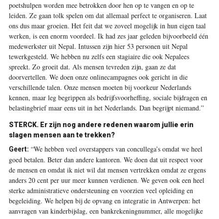
poetshulpen worden mee betrokken door hen op te vangen en op te
leiden. Ze gaan tolk spelen om dat allemaal perfect te organiseren. Laat
ons dus maar groeien. Het feit dat we zoveel mogelijk in hun eigen taal
werken, is een enorm voordeel. Ik had zes jaar geleden bijvoorbeeld één
medewerkster uit Nepal. Intussen zijn hier 53 personen uit Nepal
tewerkgesteld. We hebben nu zelfs een stagiaire die ook Nepalees
spreekt. Zo groeit dat. Als mensen tevreden zijn, gaan ze dat
doorvertellen. We doen onze onlinecampagnes ook gericht in die
verschillende talen. Onze mensen moeten bij voorkeur Nederlands
kennen, maar leg begrippen als bedrijfsvoorheffing, sociale bijdragen en
belastingbrief maar eens uit in het Nederlands. Dan begrijpt niemand.”
STERCK.
Er zijn nog andere redenen waarom jullie erin
slagen mensen aan te trekken?
“We hebben veel overstappers van concullega’s omdat we heel
Geert:
goed betalen. Beter dan andere kantoren. We doen dat uit respect voor
de mensen en omdat ik niet wil dat mensen vertrekken omdat ze ergens
anders 20 cent per uur meer kunnen verdienen. We geven ook een heel
sterke administratieve ondersteuning en voorzien veel opleiding en
begeleiding. We helpen bij de opvang en integratie in Antwerpen: het
aanvragen van kinderbijslag, een bankrekeningnummer, alle mogelijke