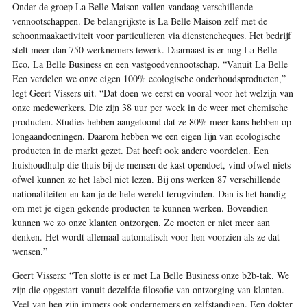
Onder de groep La Belle Maison vallen vandaag verschillende
vennootschappen. De belangrijkste is La Belle Maison zelf met de
schoonmaakactiviteit voor particulieren via dienstencheques. Het bedrijf
stelt meer dan 750 werknemers tewerk. Daarnaast is er nog La Belle
Eco, La Belle Business en een vastgoedvennootschap. “Vanuit La Belle
Eco verdelen we onze eigen 100% ecologische onderhoudsproducten,”
legt Geert Vissers uit. “Dat doen we eerst en vooral voor het welzijn van
onze medewerkers. Die zijn 38 uur per week in de weer met chemische
producten. Studies hebben aangetoond dat ze 80% meer kans hebben op
longaandoeningen. Daarom hebben we een eigen lijn van ecologische
producten in de markt gezet. Dat heeft ook andere voordelen. Een
huishoudhulp die thuis bij de mensen de kast opendoet, vind ofwel niets
ofwel kunnen ze het label niet lezen. Bij ons werken 87 verschillende
nationaliteiten en kan je de hele wereld terugvinden. Dan is het handig
om met je eigen gekende producten te kunnen werken. Bovendien
kunnen we zo onze klanten ontzorgen. Ze moeten er niet meer aan
denken. Het wordt allemaal automatisch voor hen voorzien als ze dat
wensen.”
Geert Vissers:
“Ten slotte is er met La Belle Business onze b2b-tak. We
zijn die opgestart vanuit dezelfde filosofie van ontzorging van klanten.
Veel van hen zijn immers ook ondernemers en zelfstandigen. Een dokter