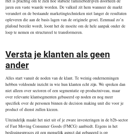
H
et is prachtig om te zien hoe stabiele familiebedrijven doorheen de
jaren een vaste waarde worden. De valkuil zit hem wanneer de markt
verandert en de bestaande marketingtechnieken niet langer de resultaten
opleveren die aan de basis lagen van de originele groei. Eenmaal zo’n
plafond bereikt wordt, loont het de moeite om de hele aanpak onder de
loep te nemen en structureel te transformeren.
Versta je klanten als geen
ander
Alles start vanuit de noden van de klant. Te weinig ondernemingen
hebben voldoende inzicht in wie hun klanten echt zijn. We spreken dan
niet alleen over sectoren of een segmentatie op productniveau, maar
over relevante klantsegmenten gebaseerd op noden en nog meer
specifiek over de personen binnen de decision making unit die voor je
product of dienst zullen kiezen.
Uiteindelijk maakt het niet uit of je zware investeringen in de b2b-sector
of Fast Moving Consumer Goods (FMCG) aanbiedt. Ergens in het
beslissingsproces zit een menselijk aspect dat gebaseerd is op