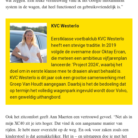
wat zeggen. Een leuke vernieuwing vind ik het Google infotainment
system in de wagen, dat heel functioneel en gebruiksvriendelijk is.”
KVC Westerlo
Eerstklasse voetbalclub KVC Westerlo
heeft een stevige traditie. In 2019
volgde de overname door Oktay Ercan,
die meteen een ambitieus vijfjarenplan
lanceerde: 'Project 2024', waarbij het
doel om in eerste klasse mee te draaien alvast behaald is.
KVC Westerlo is dit jaar ook een grootse samenwerking met
Groep Van Houdt aangegaan. Daarbij is het de bedoeling dat
op termijn het volledig wagenpark ingevuld wordt door Volvo,
een geweldig uithangbord.
Ook het zitcomfort geeft Ann Maerten een vertrouwd gevoel. “Net als in
mijn XC40 zit je iets hoger. Dat vind ik een aangename manier van
rijden. Je hebt meer overzicht op de weg. En ook voor zaken zoals een
kinderstoel is dat gemakkelijker. Het in – en uitstappen doe je met het