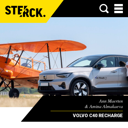
Menu
Ann Maerten
& Amina Almakaeva
VOLVO C40 RECHARGE