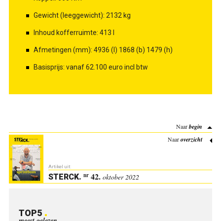
Gewicht (leeggewicht): 2132 kg
Inhoud kofferruimte: 413 l
Afmetingen (mm): 4936 (l) 1868 (b) 1479 (h)
Basisprijs: vanaf 62.100 euro incl btw
Naar
begin
Naar
overzicht
Artikel uit:
42.
nr
STERCK
.
oktober 2022
TOP5
meest gelezen