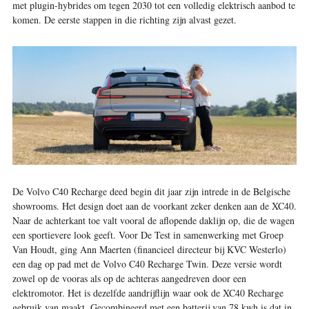
met plugin-hybrides om tegen 2030 tot een volledig elektrisch aanbod te
komen. De eerste stappen in die richting zijn alvast gezet.
De Volvo C40 Recharge deed begin dit jaar zijn intrede in de Belgische
showrooms. Het design doet aan de voorkant zeker denken aan de XC40.
Naar de achterkant toe valt vooral de aflopende daklijn op, die de wagen
een sportievere look geeft. Voor De Test in samenwerking met Groep
Van Houdt, ging Ann Maerten (financieel directeur bij KVC Westerlo)
een dag op pad met de Volvo C40 Recharge Twin. Deze versie wordt
zowel op de vooras als op de achteras aangedreven door een
elektromotor. Het is dezelfde aandrijflijn waar ook de XC40 Recharge
gebruik van maakt. Gecombineerd met een batterij van 78 kwh is dat in