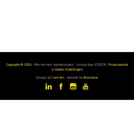
Copyright © 2026
- Alle rechten voorbehouden - Inhoud door
STERCK.
Privacybeleid
&
Cookie Instellingen
Design by
I am ten
- website by
Brainlane
STERCK
is een onderdeel van