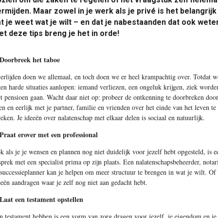
rmijden. Maar zowel in je werk als je privé is het belangrijk
t je weet wat je wilt – en dat je nabestaanden dat ook wete
t deze tips breng je het in orde!
 Doorbreek het taboe
erlijden doen we allemaal, en toch doen we er heel krampachtig over. Totdat w
gen harde situaties aanlopen: iemand verliezen, een ongeluk krijgen, ziek worde
t pensioen gaan. Wacht daar niet op: probeer de ontkenning te doorbreken doo
en en eerlijk met je partner, familie en vrienden over het einde van het leven te
reken. Je ideeën over nalatenschap met elkaar delen is sociaal en natuurlijk.
 Praat erover met een professional
k als je je wensen en plannen nog niet duidelijk voor jezelf hebt opgesteld, is e
sprek met een specialist prima op zijn plaats. Een nalatenschapsbeheerder, notar
 successieplanner kan je helpen om meer structuur te brengen in wat je wilt. Of
eeën aandragen waar je zelf nog niet aan gedacht hebt.
 Laat een testament opstellen
n testament hebben is een vorm van zorg dragen voor jezelf, je eigendom en je