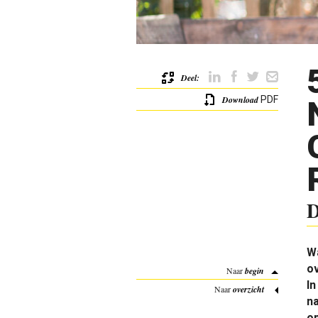
Deel:
Download
PDF
D
Wa
ov
Naar
begin
In
Naar
overzicht
n
op