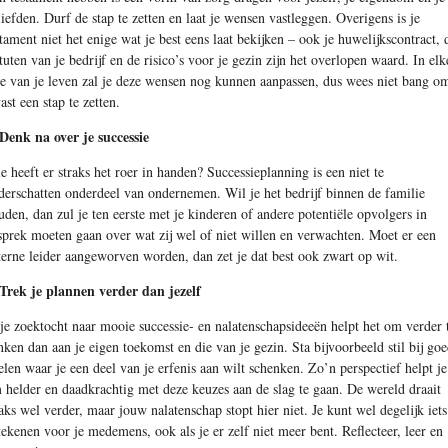
liefden. Durf de stap te zetten en laat je wensen vastleggen. Overigens is je
stament niet het enige wat je best eens laat bekijken – ook je huwelijkscontract, 
atuten van je bedrijf en de risico’s voor je gezin zijn het overlopen waard. In elk
se van je leven zal je deze wensen nog kunnen aanpassen, dus wees niet bang o
ast een stap te zetten.
 Denk na over je successie
e heeft er straks het roer in handen? Successieplanning is een niet te
derschatten onderdeel van ondernemen. Wil je het bedrijf binnen de familie
uden, dan zul je ten eerste met je kinderen of andere potentiële opvolgers in
sprek moeten gaan over wat zij wel of niet willen en verwachten. Moet er een
terne leider aangeworven worden, dan zet je dat best ook zwart op wit.
 Trek je plannen verder dan jezelf
 je zoektocht naar mooie successie- en nalatenschapsideeën helpt het om verder 
nken dan aan je eigen toekomst en die van je gezin. Sta bijvoorbeeld stil bij go
elen waar je een deel van je erfenis aan wilt schenken. Zo’n perspectief helpt je
 helder en daadkrachtig met deze keuzes aan de slag te gaan. De wereld draait
raks wel verder, maar jouw nalatenschap stopt hier niet. Je kunt wel degelijk iets
tekenen voor je medemens, ook als je er zelf niet meer bent. Reflecteer, leer en