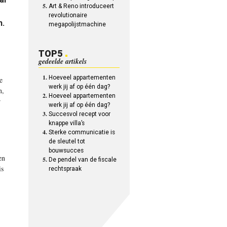
Art & Reno introduceert
revolutionaire
n.
megapolijstmachine
TOP5
gedeelde artikels
Hoeveel appartementen
e
werk jij af op één dag?
n,
Hoeveel appartementen
r
werk jij af op één dag?
Succesvol recept voor
knappe villa’s
Sterke communicatie is
de sleutel tot
bouwsucces
en
De pendel van de fiscale
is
rechtspraak