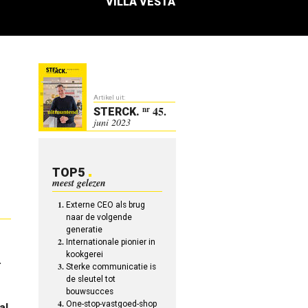
VILLA VESTA
Artikel uit:
45.
nr
STERCK
.
juni 2023
TOP5
meest gelezen
Externe CEO als brug
naar de volgende
generatie
Internationale pionier in
kookgerei
.
Sterke communicatie is
de sleutel tot
bouwsucces
One-stop-vastgoed-shop
al