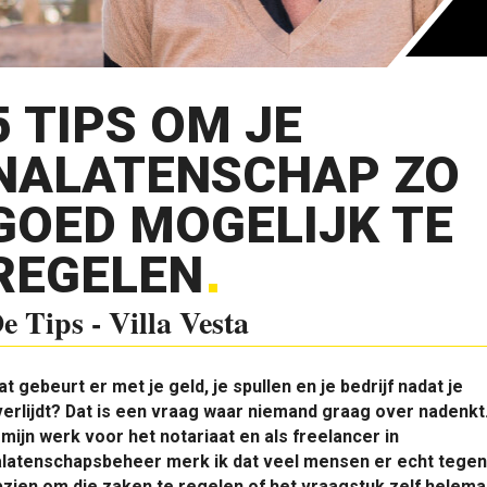
5 TIPS OM JE
NALATENSCHAP ZO
GOED MOGELIJK TE
REGELEN
e Tips - Villa Vesta
t gebeurt er met je geld, je spullen en je bedrijf nadat je
erlijdt? Dat is een vraag waar niemand graag over nadenkt
 mijn werk voor het notariaat en als freelancer in
alatenschapsbeheer merk ik dat veel mensen er echt tegen
zien om die zaken te regelen of het vraagstuk zelf helema