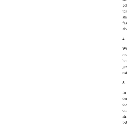
ge
te
st
fa
alv
4.
Wi
on
ho
ge
ex
5.
In
de
do
om
st
be