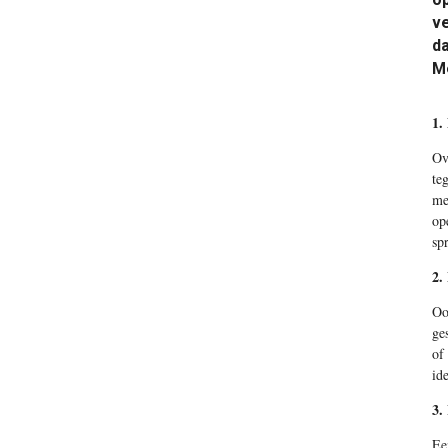
ve
da
Me
1.
Ov
te
me
op
sp
2.
Oo
ge
of
id
3.
Ee