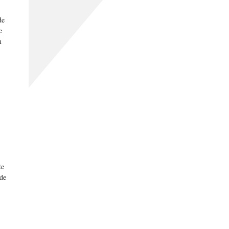
de
e
m
te
ede