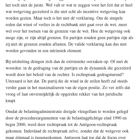
het toch niet de juiste. Wel valt er wat te zeggen voor het feit dat er heel
wat wetgeving gecreëerd is die niet echt als incentive wetgeving kan
worden gezien. Maar toch is het niet dé verklaring. Om de simpele
reden dat winst of verlies in de rechtbank niet gaat over de wet, meer
wel over het toetsen van de grenzen van de wet. Hoe de wetgeving ook
moge zijn, er zijn altijd grenzen. En partijen zouden geen partijen zijn als
zij niet de grenzen zouden aftasten. De valide verklaring kan dus niet
worden gevonden in een intrinsiek element.
Bij uitsluiting dringen zich dan de extrinsieke oorzaken op. Of met de
woorden: in de gedraging van de partijen en de dynamiek die gecreëerd
wordt door het beleid van de rechter. Is rechtspraak gedragsturend?
Uiteraard is het dat. De partij die de wind in de zeilen heeft zal steeds
verder gaan in het maximaliseren van de eigen positie. Zo ver zelfs dat
vroeg of laat onvermijdelijk de opgerekte rekker van het juridische
knapt.
Omdat de belastingadministratie dreigde vleugellam te worden gelegd
door de procedureargumenten van de belastingplichtige eind 1990 en
begin 2000, werd door rechtspraak tot de Antigoon-rechtspraak
gekomen. Inderdaad de rechtspraak zelve, zonder dat de wetgever ook
maar éénmaal is tussengekomen. Antigoon laat toe dat de fiscus over