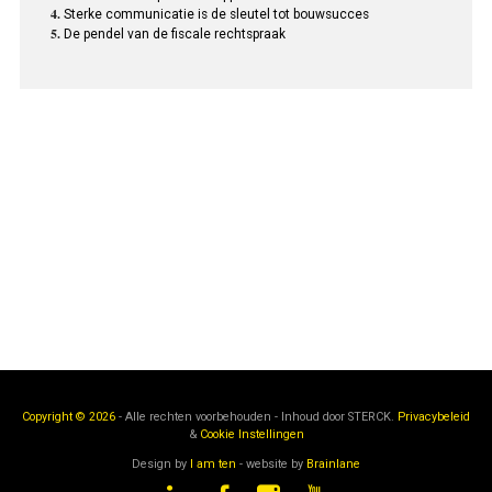
Sterke communicatie is de sleutel tot bouwsucces
De pendel van de fiscale rechtspraak
Copyright © 2026
- Alle rechten voorbehouden - Inhoud door
STERCK.
Privacybeleid
&
Cookie Instellingen
Design by
I am ten
- website by
Brainlane