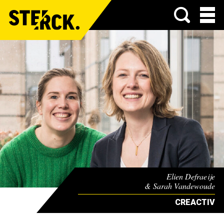
Menu
Elien Defraeije
& Sarah Vandewoude
CREACTIV