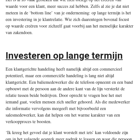
waarde voor een klant, meer succes zal hebben. Zelfs al zie je dat niet
meteen in de ‘bottom line’ van je onderneming: op lange termijn is het
een investering in je klantrelatie. Wie zich daarentegen bovenal focust
op waarde creëren voor zichzelf gaat voorbij aan het menselijke karakter
van zakendoen.
Investeren op lange termijn
Een klantgerichte handeling heeft namelijk altijd een commercieel
potentieel, maar een commerciële handeling is lang niet altijd
klantgericht. Een baliemedewerker die de telefoon opneemt en een band
opbouwt met de persoon aan de andere kant van de lijn versterkt de
relatie tussen beide bedrijven. Door oprecht te vragen hoe het met
iemand gaat, voelen mensen zich sneller gehoord. Als die medewerker
die informatie vervolgens meegeeft met bijvoorbeeld een
salesmedewerker, kan dat helpen om het warme karakter van een
verkoopproces te boosten.
‘Ik kreeg het gevoel dat je klant worstelt met iets’ kan voldoende zijn
om in het volgende gesprek meer nadruk te leggen op waar die persoon