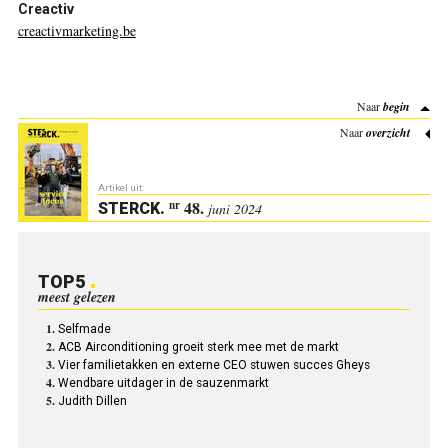
Creactiv
creactivmarketing.be
Naar
begin
Naar
overzicht
Artikel uit:
48.
nr
STERCK
.
juni 2024
TOP5
meest gelezen
Selfmade
ACB Airconditioning groeit sterk mee met de markt
Vier familietakken en externe CEO stuwen succes Gheys
Wendbare uitdager in de sauzenmarkt
Judith Dillen