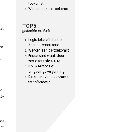
toekomst
Werken aan de toekomst
TOP5
Het
gedeelde artikels
Logistieke efficiëntie
door automatisatie
en
Werken aan de toekomst
Frisse wind waait door
e
vaste waarde S.G.M.
Bouwsector zkt.
omgevingsvergunning
De kracht van duurzame
transformatie
ze
O2-
nen
et