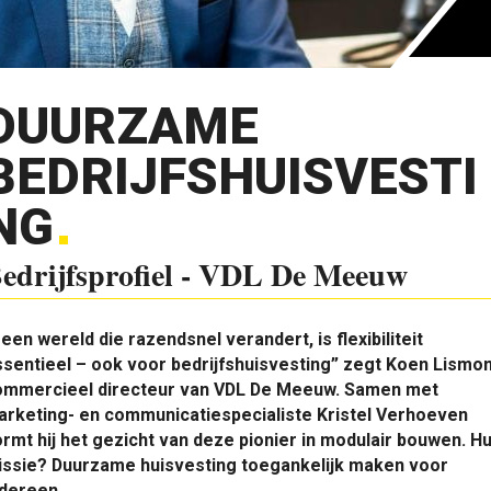
DUURZAME
BEDRIJFSHUISVESTI
NG
edrijfsprofiel - VDL De Meeuw
 een wereld die razendsnel verandert, is flexibiliteit
sentieel – ook voor bedrijfshuisvesting” zegt Koen Lismon
ommercieel directeur van VDL De Meeuw. Samen met
arketing- en communicatiespecialiste Kristel Verhoeven
rmt hij het gezicht van deze pionier in modulair bouwen. H
issie? Duurzame huisvesting toegankelijk maken voor
edereen.