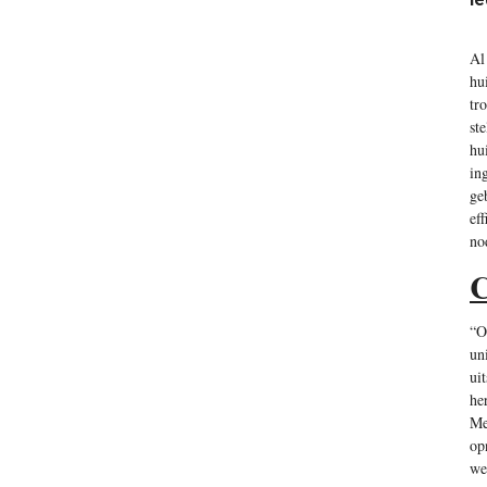
Al
hu
tr
st
hu
in
ge
ef
no
C
“O
un
ui
he
Me
op
we