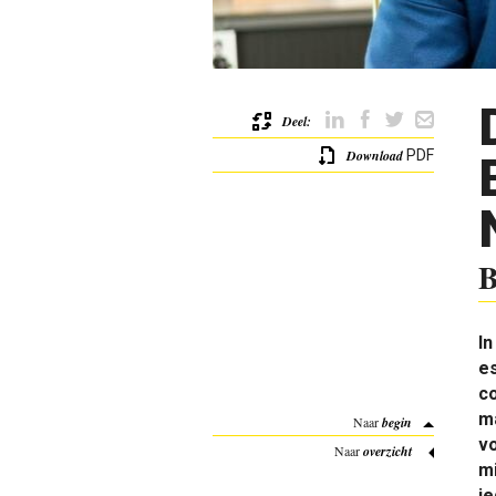
Deel:
Download
PDF
B
In
es
c
m
Naar
begin
vo
Naar
overzicht
m
i