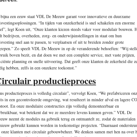
 bijna een eeuw staat VDL De Meeuw garant voor innovatieve en duurzame
isvestingsoplossingen. “In tijden van onzekerheid is snel schakelen een enorme
oef”, legt Koen uit, “Onze klanten kiezen steeds vaker voor modulair bouwen. 
elt bedrijven, overheden, zorg- en onderwijsinstellingen in staat om hun
isvesting snel aan te passen, te verplaatsen of uit te breiden zonder grote
grepen.” Zo speelt VDL De Meeuw in op de veranderende behoeften: “Wij stell
bruik boven bezit, en dat doen we met een complete service, met vaste prijzen,
ficiënte planning en snelle uitvoering. Dat geeft onze klanten de zekerheid die z
dig hebben, zelfs in een onzekere toekomst.”
irculair productieproces
ns productieproces is volledig circulair”, vervolgt Koen, “We prefabriceren on
its in een gecontroleerde omgeving, wat resulteert in minder afval en lagere C
tstoot. En onze modulaire constructies zijn volledig demonteerbaar en
rbruikbaar, wat betekent dat we ze meerdere levens kunnen geven.” VDL De
euw neemt de modules na gebruik terug en ontmantelt ze, zodat de materialen
nieuw gebruikt kunnen worden in toekomstige projecten. “Daarnaast ondersteu
 onze klanten met circulair gebouwbeheer. We denken samen met hen na over h