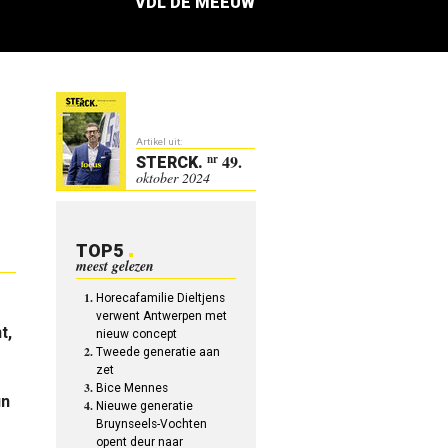
VDL DE MEEUW
Artikel uit:
49.
nr
STERCK
.
oktober 2024
TOP5
meest gelezen
Horecafamilie Dieltjens
verwent Antwerpen met
t,
nieuw concept
Tweede generatie aan
zet
Bice Mennes
un
Nieuwe generatie
Bruynseels-Vochten
opent deur naar