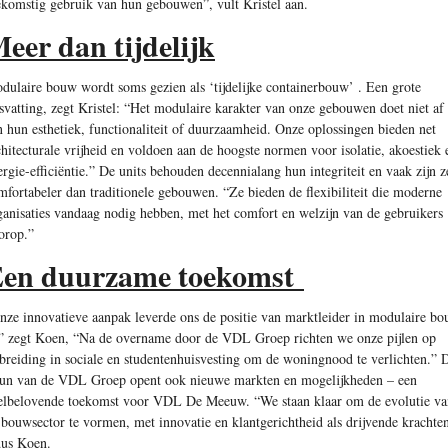
ekomstig gebruik van hun gebouwen”, vult Kristel aan.
eer dan tijdelijk
dulaire bouw wordt soms gezien als ‘tijdelijke containerbouw’ . Een grote
svatting, zegt Kristel: “Het modulaire karakter van onze gebouwen doet niet af
n hun esthetiek, functionaliteit of duurzaamheid. Onze oplossingen bieden net
chitecturale vrijheid en voldoen aan de hoogste normen voor isolatie, akoestiek 
ergie-efficiëntie.” De units behouden decennialang hun integriteit en vaak zijn z
mfortabeler dan traditionele gebouwen. “Ze bieden de flexibiliteit die moderne
ganisaties vandaag nodig hebben, met het comfort en welzijn van de gebruikers
orop.”
en duurzame toekomst
nze innovatieve aanpak leverde ons de positie van marktleider in modulaire b
” zegt Koen, “Na de overname door de VDL Groep richten we onze pijlen op
tbreiding in sociale en studentenhuisvesting om de woningnood te verlichten.” 
eun van de VDL Groep opent ook nieuwe markten en mogelijkheden – een
elbelovende toekomst voor VDL De Meeuw. “We staan klaar om de evolutie va
 bouwsector te vormen, met innovatie en klantgerichtheid als drijvende krachte
dus Koen.