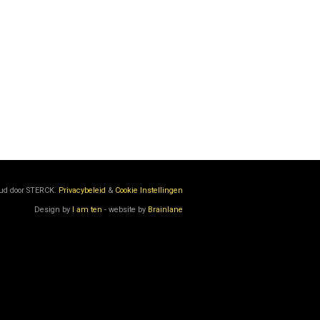
oud door
STERCK.
Privacybeleid
&
Cookie Instellingen
Design by
I am ten
- website by
Brainlane