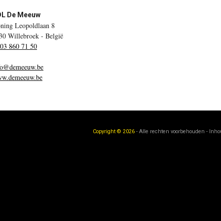
DL De Meeuw
ning Leopoldlaan 8
30 Willebroek - België
 03 860 71 50
fo@demeeuw.be
w.demeeuw.be
Copyright © 2026
- Alle rechten voorbehouden - Inh