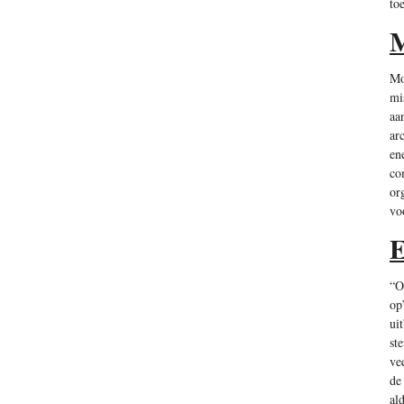
to
M
Mo
mi
aa
ar
en
co
or
vo
E
“O
op
ui
st
ve
de
al