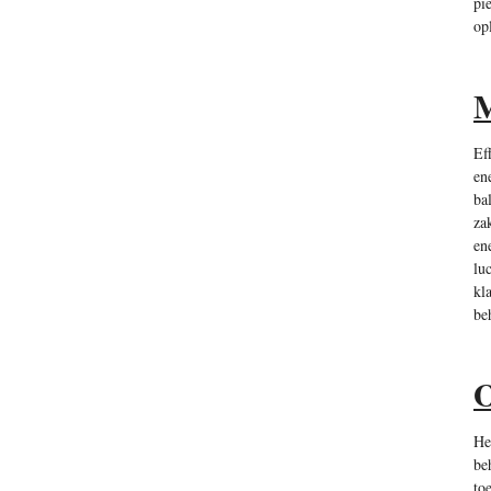
pi
op
M
Ef
en
ba
za
en
lu
kl
be
O
He
be
to