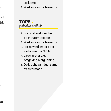
toekomst
.
Werken aan de toekomst
met
TOP5
id,
gedeelde artikels
Logistieke efficiëntie
door automatisatie
Werken aan de toekomst
Frisse wind waait door
vaste waarde S.G.M.
Bouwsector zkt.
omgevingsvergunning
De kracht van duurzame
transformatie
r
en