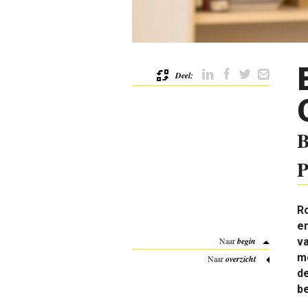
Deel:
B
P
Ro
en
Naar
begin
va
mo
Naar
overzicht
d
be