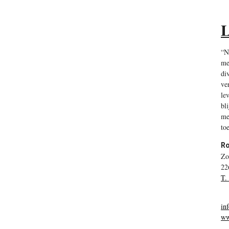
L
“N
me
di
ve
le
bl
me
to
Ro
Zo
22
T.
in
ww