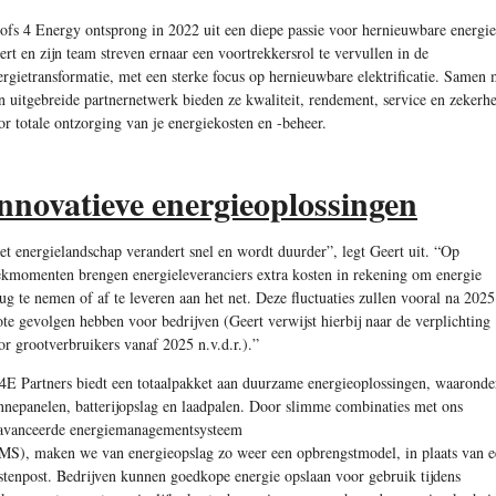
ofs 4 Energy ontsprong in 2022 uit een diepe passie voor hernieuwbare energie
ert en zijn team streven ernaar een voortrekkersrol te vervullen in de
ergietransformatie, met een sterke focus op hernieuwbare elektrificatie. Samen 
n uitgebreide partnernetwerk bieden ze kwaliteit, rendement, service en zekerhe
or totale ontzorging van je energiekosten en -beheer.
nnovatieve energieoplossingen
et energielandschap verandert snel en wordt duurder”, legt Geert uit. “Op
ekmomenten brengen energieleveranciers extra kosten in rekening om energie
rug te nemen of af te leveren aan het net. Deze fluctuaties zullen vooral na 2025
ote gevolgen hebben voor bedrijven (Geert verwijst hierbij naar de verplichting
or grootverbruikers vanaf 2025 n.v.d.r.).”
4E Partners biedt een totaalpakket aan duurzame energieoplossingen, waaronde
nnepanelen, batterijopslag en laadpalen. Door slimme combinaties met ons
avanceerde energiemanagementsysteem
MS), maken we van energieopslag zo weer een opbrengstmodel, in plaats van e
stenpost. Bedrijven kunnen goedkope energie opslaan voor gebruik tijdens