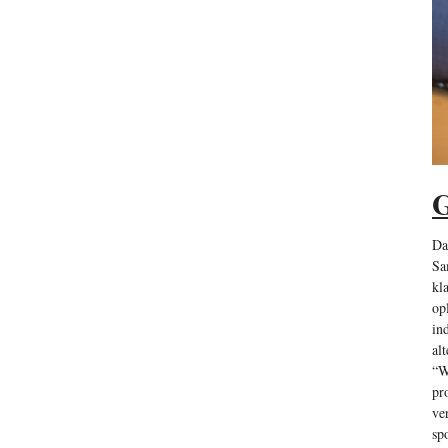
G
Da
Sa
kl
op
in
al
“W
pr
ve
sp