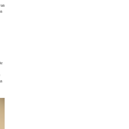
van
en
te
e
an