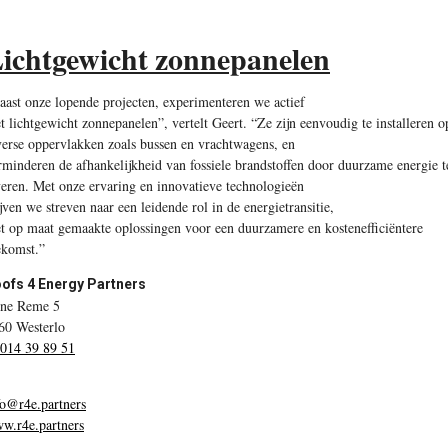
ichtgewicht zonnepanelen
aast onze lopende projecten, experimenteren we actief
t lichtgewicht zonnepanelen”, vertelt Geert. “Ze zijn eenvoudig te installeren o
verse oppervlakken zoals bussen en vrachtwagens, en
rminderen de afhankelijkheid van fossiele brandstoffen door duurzame energie t
veren. Met onze ervaring en innovatieve technologieën
ijven we streven naar een leidende rol in de energietransitie,
t op maat gemaakte oplossingen voor een duurzamere en kostenefficiëntere
ekomst.”
ofs 4 Energy Partners
ne Reme 5
60 Westerlo
 014 39 89 51
fo@r4e.partners
w.r4e.partners