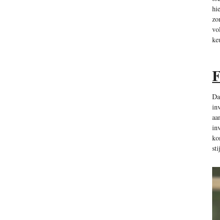
hi
zo
vo
ke
F
Da
in
aa
inv
ko
st