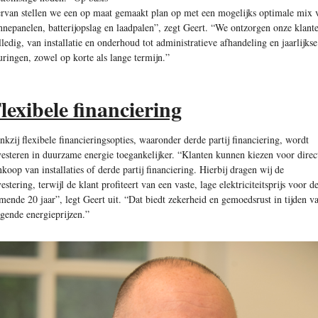
ervan stellen we een op maat gemaakt plan op met een mogelijks optimale mix 
nnepanelen, batterijopslag en laadpalen”, zegt Geert. “We ontzorgen onze klant
lledig, van installatie en onderhoud tot administratieve afhandeling en jaarlijkse
uringen, zowel op korte als lange termijn.”
lexibele financiering
nkzij flexibele financieringsopties, waaronder derde partij financiering, wordt
vesteren in duurzame energie toegankelijker. “Klanten kunnen kiezen voor direc
nkoop van installaties of derde partij financiering. Hierbij dragen wij de
estering, terwijl de klant profiteert van een vaste, lage elektriciteitsprijs voor d
mende 20 jaar”, legt Geert uit. “Dat biedt zekerheid en gemoedsrust in tijden v
ijgende energieprijzen.”