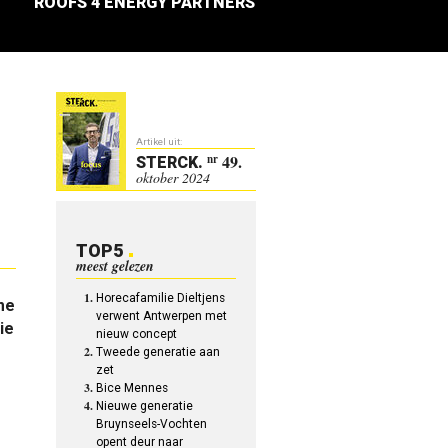
ROOFS 4 ENERGY PARTNERS
Artikel uit:
49.
nr
STERCK
.
oktober 2024
TOP5
meest gelezen
Horecafamilie Dieltjens
me
verwent Antwerpen met
ie
nieuw concept
Tweede generatie aan
zet
Bice Mennes
Nieuwe generatie
Bruynseels-Vochten
opent deur naar