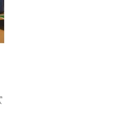
rm
n,