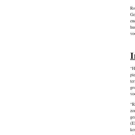
Ro
Ge
en
hu
vo
I
“H
pi
te
gr
vo
“R
zo
ge
(E
ko