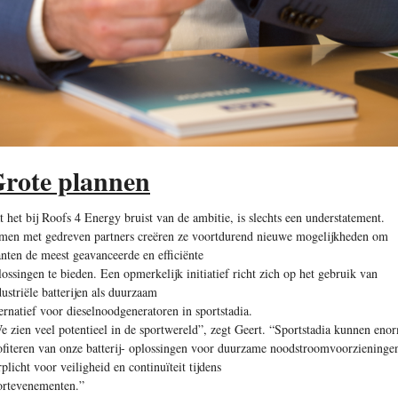
rote plannen
t het bij Roofs 4 Energy bruist van de ambitie, is slechts een understatement.
men met gedreven partners creëren ze voortdurend nieuwe mogelijkheden om
anten de meest geavanceerde en efficiënte
lossingen te bieden. Een opmerkelijk initiatief richt zich op het gebruik van
dustriële batterijen als duurzaam
ternatief voor dieselnoodgeneratoren in sportstadia.
e zien veel potentieel in de sportwereld”, zegt Geert. “Sportstadia kunnen eno
ofiteren van onze batterij- oplossingen voor duurzame noodstroomvoorzieninge
rplicht voor veiligheid en continuïteit tijdens
ortevenementen.”