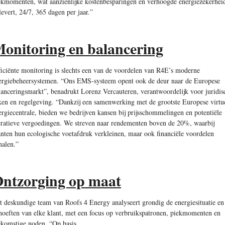
ekmomenten, wat aanzienlijke kostenbesparingen en verhoogde energiezekerhei
levert, 24/7, 365 dagen per jaar.”
onitoring en balancering
ficiënte monitoring is slechts een van de voordelen van R4E’s moderne
ergiebeheersystemen. “Ons EMS-systeem opent ook de deur naar de Europese
lanceringsmarkt”, benadrukt Lorenz Vercauteren, verantwoordelijk voor juridis
ken en regelgeving. “Dankzij een samenwerking met de grootste Europese virtu
ergiecentrale, bieden we bedrijven kansen bij prijsschommelingen en potentiële
cratieve vergoedingen. We streven naar rendementen boven de 20%, waarbij
anten hun ecologische voetafdruk verkleinen, maar ook financiële voordelen
halen.”
ntzorging op maat
t deskundige team van Roofs 4 Energy analyseert grondig de energiesituatie en
hoeften van elke klant, met een focus op verbruikspatronen, piekmomenten en
ekomstige noden. “Op basis