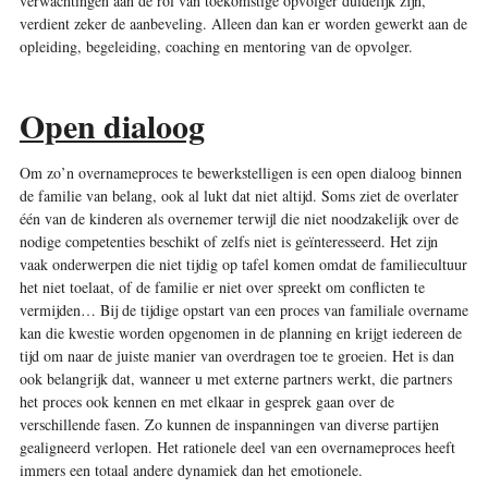
verwachtingen aan de rol van toekomstige opvolger duidelijk zijn,
verdient zeker de aanbeveling. Alleen dan kan er worden gewerkt aan de
opleiding, begeleiding, coaching en mentoring van de opvolger.
Open dialoog
Om zo’n overnameproces te bewerkstelligen is een open dialoog binnen
de familie van belang, ook al lukt dat niet altijd. Soms ziet de overlater
één van de kinderen als overnemer terwijl die niet noodzakelijk over de
nodige competenties beschikt of zelfs niet is geïnteresseerd. Het zijn
vaak onderwerpen die niet tijdig op tafel komen omdat de familiecultuur
het niet toelaat, of de familie er niet over spreekt om conflicten te
vermijden… Bij de tijdige opstart van een proces van familiale overname
kan die kwestie worden opgenomen in de planning en krijgt iedereen de
tijd om naar de juiste manier van overdragen toe te groeien. Het is dan
ook belangrijk dat, wanneer u met externe partners werkt, die partners
het proces ook kennen en met elkaar in gesprek gaan over de
verschillende fasen. Zo kunnen de inspanningen van diverse partijen
gealigneerd verlopen. Het rationele deel van een overnameproces heeft
immers een totaal andere dynamiek dan het emotionele.