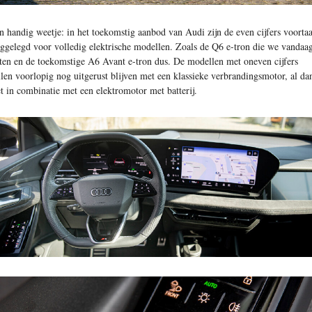
n handig weetje: in het toekomstig aanbod van Audi zijn de even cijfers voorta
ggelegd voor volledig elektrische modellen. Zoals de Q6 e-tron die we vandaa
sten en de toekomstige A6 Avant e-tron dus. De modellen met oneven cijfers
llen voorlopig nog uitgerust blijven met een klassieke verbrandingsmotor, al da
et in combinatie met een elektromotor met batterij.