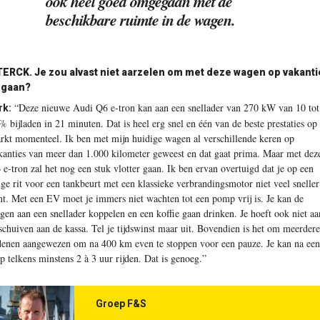
ook heel goed omgegaan met de
beschikbare ruimte in de wagen.
TERCK.
Je zou alvast niet aarzelen om met deze wagen op vakanti
 gaan?
“Deze nieuwe Audi Q6 e-tron kan aan een snellader van 270 kW van 10 tot
rk:
% bijladen in 21 minuten. Dat is heel erg snel en één van de beste prestaties op
rkt momenteel. Ik ben met mijn huidige wagen al verschillende keren op
kanties van meer dan 1.000 kilometer geweest en dat gaat prima. Maar met dez
 e-tron zal het nog een stuk vlotter gaan. Ik ben ervan overtuigd dat je op een
nge rit voor een tankbeurt met een klassieke verbrandingsmotor niet veel sneller
nt. Met een EV moet je immers niet wachten tot een pomp vrij is. Je kan de
gen aan een snellader koppelen en een koffie gaan drinken. Je hoeft ook niet aa
 schuiven aan de kassa. Tel je tijdswinst maar uit. Bovendien is het om meerdere
denen aangewezen om na 400 km even te stoppen voor een pauze. Je kan na een
op telkens minstens 2 à 3 uur rijden. Dat is genoeg.”
Groep F&S