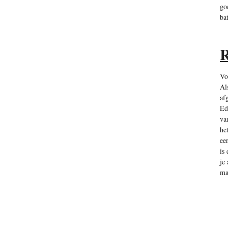
go
ba
R
Vo
Al
af
Ed
va
he
ee
is
je
ma