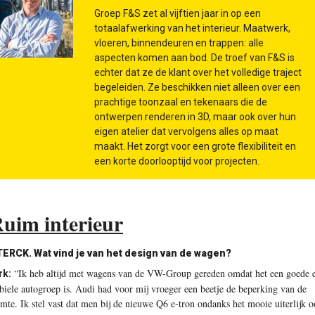
Groep F&S zet al vijftien jaar in op een
totaalafwerking van het interieur. Maatwerk,
vloeren, binnendeuren en trappen: alle
aspecten komen aan bod. De troef van F&S is
echter dat ze de klant over het volledige traject
begeleiden. Ze beschikken niet alleen over een
prachtige toonzaal en tekenaars die de
ontwerpen renderen in 3D, maar ook over hun
eigen atelier dat vervolgens alles op maat
maakt. Het zorgt voor een grote flexibiliteit en
een korte doorlooptijd voor projecten.
uim interieur
TERCK.
Wat vind je van het design van de wagen?
“Ik heb altijd met wagens van de VW-Group gereden omdat het een goede 
rk:
abiele autogroep is. Audi had voor mij vroeger een beetje de beperking van de
imte. Ik stel vast dat men bij de nieuwe Q6 e-tron ondanks het mooie uiterlijk 