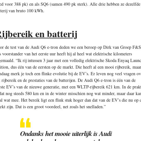
ed voor 388 pk) en als SQ6 (samen 490 pk sterk). Alle drie hebben ze dezelfde
tterij van bruto 100 kWh.
ijbereik en batterij
or de test van de Audi Q6 e-tron deden we een beroep op Dirk van Groep F&S
s voorstander van het eerste uur heeft hij al heel wat elektrische kilometers
gemaald. “Ik rij intussen 3 jaar met een volledig elektrische Skoda Enyaq Laun
ition, dus één van de eersten op de markt. Die heeft al een mooi rijbereik, maa
ndaag merk je toch een flinke evolutie bij de EV’s. Er leven nog veel vragen ov
t rijbereik en de prestaties van de batterijen. De Audi Q6 e-tron is één van de
rste EV’s van de nieuwe generatie, met een WLTP-rijbereik 621 km. In de prakt
 dat nog steeds 580 km en in de winter misschien nog wat minder, maar daar ka
 al wat mee. Het bereik ligt een flink stuk hoger dan dat van de EV’s die nu op 
rkt zijn. Dat is een groot voordeel, net zoals het snelladen.”
Ondanks het mooie uiterlijk is Audi