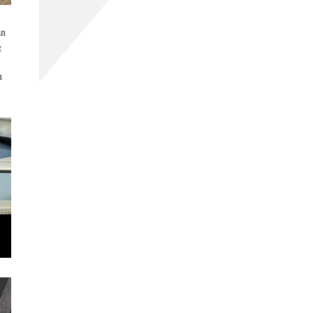
an
g
n