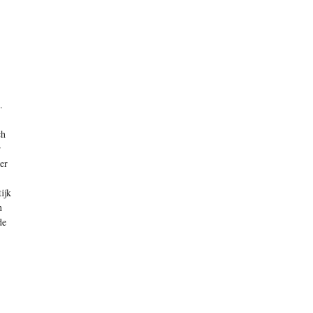
.
ch
r
er
ijk
n
de