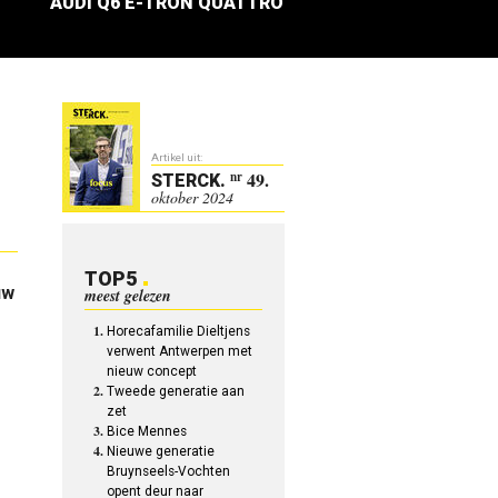
AUDI Q6 E-TRON QUATTRO
Artikel uit:
49.
nr
STERCK
.
oktober 2024
TOP5
uw
meest gelezen
Horecafamilie Dieltjens
verwent Antwerpen met
nieuw concept
Tweede generatie aan
zet
Bice Mennes
Nieuwe generatie
Bruynseels-Vochten
opent deur naar