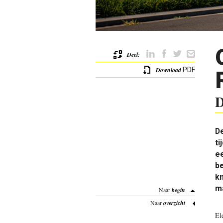
Deel:
Download
PDF
D
De
ti
ee
be
km
m
Naar
begin
Naar
overzicht
E
l