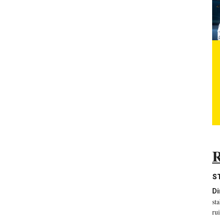
R
S
Di
st
ru