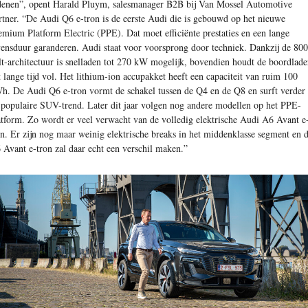
denen”, opent Harald Pluym, salesmanager B2B bij Van Mossel Automotive
rtner. “De Audi Q6 e-tron is de eerste Audi die is gebouwd op het nieuwe
emium Platform Electric (PPE). Dat moet efficiënte prestaties en een lange
vensduur garanderen. Audi staat voor voorsprong door techniek. Dankzij de 800
lt-architectuur is snelladen tot 270 kW mogelijk, bovendien houdt de boordlade
t lange tijd vol. Het lithium-ion accupakket heeft een capaciteit van ruim 100
h. De Audi Q6 e-tron vormt de schakel tussen de Q4 en de Q8 en surft verder
 populaire SUV-trend. Later dit jaar volgen nog andere modellen op het PPE-
atform. Zo wordt er veel verwacht van de volledig elektrische Audi A6 Avant e
on. Er zijn nog maar weinig elektrische breaks in het middenklasse segment en 
 Avant e-tron zal daar echt een verschil maken.”