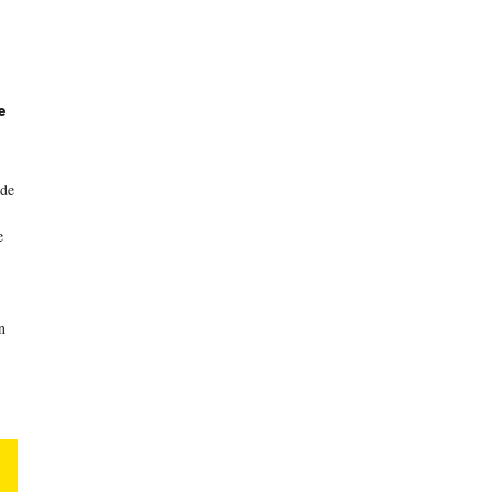
e
 de
e
n