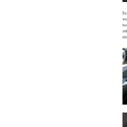
Ee
we
te
zu
ni