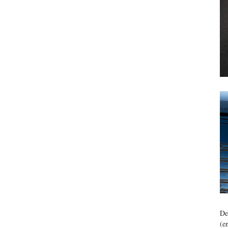
De
(e