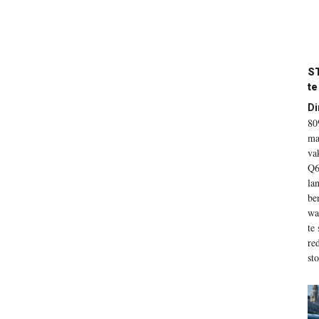
S
te
Di
80
ma
va
Q6
la
be
wa
te
re
st