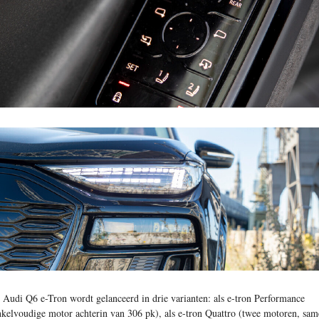
 Audi Q6 e-Tron wordt gelanceerd in drie varianten: als e-tron Performance
nkelvoudige motor achterin van 306 pk), als e-tron Quattro (twee motoren, sa