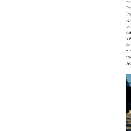
re
Pa
Pr
le
vo
da
kW
de
pl
tr
A6