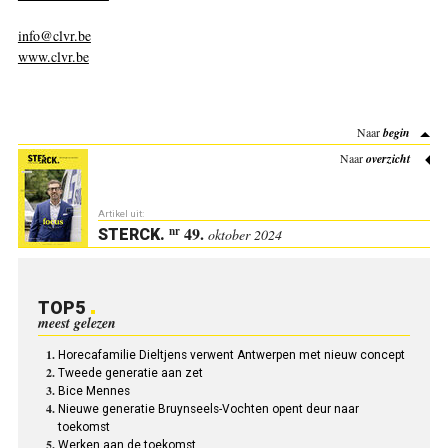
info@clvr.be
www.clvr.be
Naar
begin
Naar
overzicht
Artikel uit:
49.
nr
STERCK
.
oktober 2024
TOP5
meest gelezen
Horecafamilie Dieltjens verwent Antwerpen met nieuw concept
Tweede generatie aan zet
Bice Mennes
Nieuwe generatie Bruynseels-Vochten opent deur naar
toekomst
Werken aan de toekomst