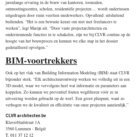
jarenlange ervaring in de bouw van kantoren, toonzalen,
ontmoetingscentra, scholen, residentiële projecten ... wordt ondertussen
uitgedragen door ruim veertien medewerkers. Opvallend: uitsluitend
bedienden. “Het is een bewuste keuze om niet met freelancers te
werken”, legt Marijn uit. “Door vaste projectarchitecten en
ondersteunende functies in te schakelen, zijn we bij CLVR continu op de
hoogte van het bouwproces en kunnen we elke stap in het dossier
gedetailleerd opvolgen.”
BIM-voortrekkers
Ook op het vlak van Building Information Modeling (BIM) staat CLVR
bijzonder sterk. “Elk architectuurontwerp werken we volledig uit in een
3D-model, waar we vervolgens heel wat informatie en parameters aan
koppelen. Zo kunnen we preventief fouten wegfilteren vóór ze in
uitvoering worden gebracht op de werf. Een groot pluspunt, want zo
verhogen we de kwaliteit en efficiëntie van onze projecten aanzienlijk.”
CLVR architecten bv
Klaverbladstraat 1A
3560 Lummen - België
T. 011 37 12 12