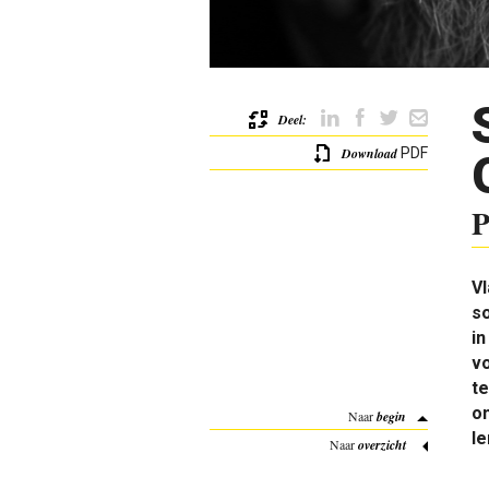
Deel:
Download
PDF
P
Vl
s
i
v
te
on
Naar
begin
le
Naar
overzicht