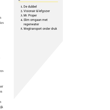
De dubbel
Visionair & lefgozer
Mr. Proper
n
Slim omgaan met
ies
regenwater
Wegtransport onder druk
d
ees
aar
en
n
ijk