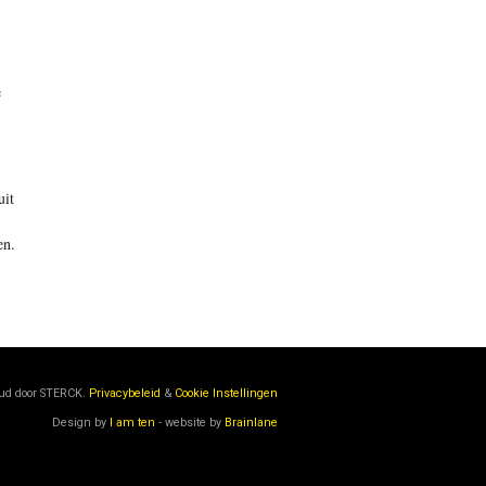
e
uit
en.
oud door
STERCK.
Privacybeleid
&
Cookie Instellingen
Design by
I am ten
- website by
Brainlane