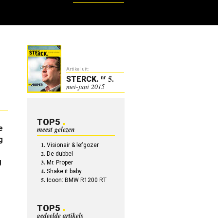
Artikel uit:
5.
nr
STERCK
.
mei-juni 2015
TOP5
e
meest gelezen
g
Visionair & lefgozer
De dubbel
g
Mr. Proper
Shake it baby
Icoon: BMW R1200 RT
TOP5
gedeelde artikels