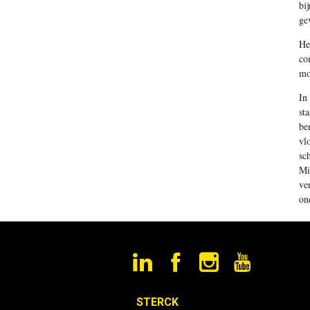
bi
ge
He
co
mo
In
st
be
vl
sc
Mi
ve
on
STERCK