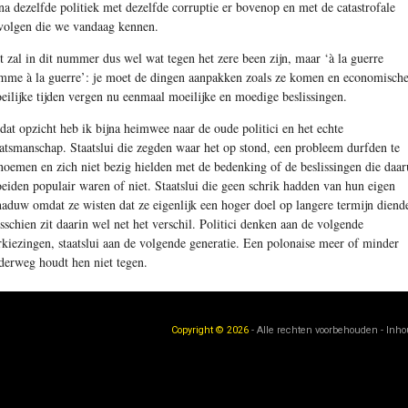
jna dezelfde politiek met dezelfde corruptie er bovenop en met de catastrofale
volgen die we vandaag kennen.
t zal in dit nummer dus wel wat tegen het zere been zijn, maar ‘à la guerre
mme à la guerre’: je moet de dingen aanpakken zoals ze komen en economisch
eilijke tijden vergen nu eenmaal moeilijke en moedige beslissingen.
 dat opzicht heb ik bijna heimwee naar de oude politici en het echte
aatsmanschap. Staatslui die zegden waar het op stond, een probleem durfden te
noemen en zich niet bezig hielden met de bedenking of de beslissingen die daar
oeiden populair waren of niet. Staatslui die geen schrik hadden van hun eigen
haduw omdat ze wisten dat ze eigenlijk een hoger doel op langere termijn diend
sschien zit daarin wel net het verschil. Politici denken aan de volgende
rkiezingen, staatslui aan de volgende generatie. Een polonaise meer of minder
derweg houdt hen niet tegen.
Copyright © 2026
- Alle rechten voorbehouden - Inh