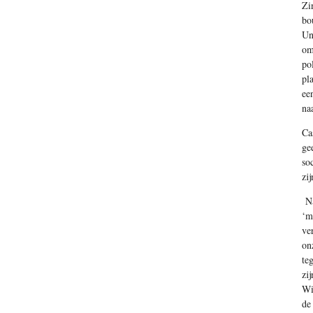
Zi
bo
Un
om
po
pl
ee
na
Ca
ge
so
zi
Na
‘m
ve
on
te
zi
Wi
de