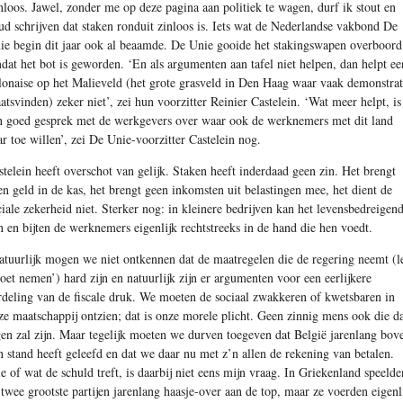
nloos. Jawel, zonder me op deze pagina aan politiek te wagen, durf ik stout en
ud schrijven dat staken ronduit zinloos is. Iets wat de Nederlandse vakbond De
ie begin dit jaar ook al beaamde. De Unie gooide het stakingswapen overboord
dat het bot is geworden. ‘En als argumenten aan tafel niet helpen, dan helpt ee
lonaise op het Malieveld (het grote grasveld in Den Haag waar vaak demonstrat
aatsvinden) zeker niet’, zei hun voorzitter Reinier Castelein. ‘Wat meer helpt, is
n goed gesprek met de werkgevers over waar ook de werknemers met dit land
ar toe willen’, zei De Unie-voorzitter Castelein nog.
stelein heeft overschot van gelijk. Staken heeft inderdaad geen zin. Het brengt
en geld in de kas, het brengt geen inkomsten uit belastingen mee, het dient de
ciale zekerheid niet. Sterker nog: in kleinere bedrijven kan het levensbedreigen
jn en bijten de werknemers eigenlijk rechtstreeks in de hand die hen voedt.
tuurlijk mogen we niet ontkennen dat de maatregelen die de regering neemt (l
oet nemen’) hard zijn en natuurlijk zijn er argumenten voor een eerlijkere
rdeling van de fiscale druk. We moeten de sociaal zwakkeren of kwetsbaren in
ze maatschappij ontzien; dat is onze morele plicht. Geen zinnig mens ook die d
gen zal zijn. Maar tegelijk moeten we durven toegeven dat België jarenlang bov
jn stand heeft geleefd en dat we daar nu met z’n allen de rekening van betalen.
e of wat de schuld treft, is daarbij niet eens mijn vraag. In Griekenland speelde
 twee grootste partijen jarenlang haasje-over aan de top, maar ze voerden eigenl