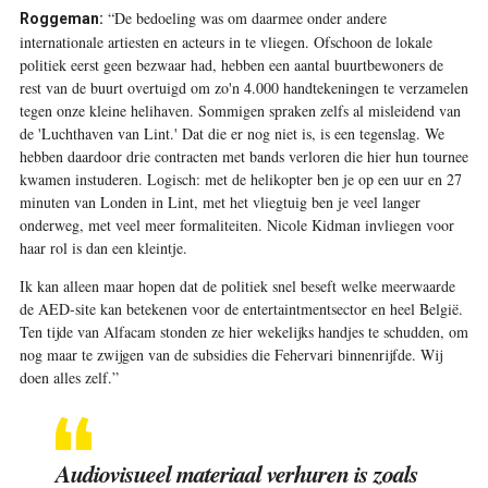
“De bedoeling was om daarmee onder andere
Roggeman:
internationale artiesten en acteurs in te vliegen. Ofschoon de lokale
politiek eerst geen bezwaar had, hebben een aantal buurtbewoners de
rest van de buurt overtuigd om zo'n 4.000 handtekeningen te verzamelen
tegen onze kleine helihaven. Sommigen spraken zelfs al misleidend van
de 'Luchthaven van Lint.' Dat die er nog niet is, is een tegenslag. We
hebben daardoor drie contracten met bands verloren die hier hun tournee
kwamen instuderen. Logisch: met de helikopter ben je op een uur en 27
minuten van Londen in Lint, met het vliegtuig ben je veel langer
onderweg, met veel meer formaliteiten. Nicole Kidman invliegen voor
haar rol is dan een kleintje.
Ik kan alleen maar hopen dat de politiek snel beseft welke meerwaarde
de AED-site kan betekenen voor de entertaintmentsector en heel België.
Ten tijde van Alfacam stonden ze hier wekelijks handjes te schudden, om
nog maar te zwijgen van de subsidies die Fehervari binnenrijfde. Wij
doen alles zelf.”
Audiovisueel materiaal verhuren is zoals