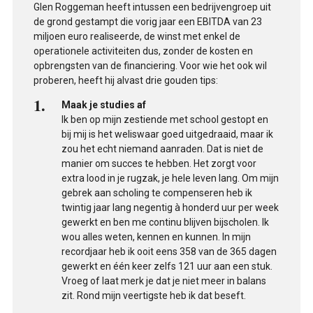
Glen Roggeman heeft intussen een bedrijvengroep uit
de grond gestampt die vorig jaar een EBITDA van 23
miljoen euro realiseerde, de winst met enkel de
operationele activiteiten dus, zonder de kosten en
opbrengsten van de financiering. Voor wie het ook wil
proberen, heeft hij alvast drie gouden tips:
Maak je studies af
Ik ben op mijn zestiende met school gestopt en
bij mij is het weliswaar goed uitgedraaid, maar ik
zou het echt niemand aanraden. Dat is niet de
manier om succes te hebben. Het zorgt voor
extra lood in je rugzak, je hele leven lang. Om mijn
gebrek aan scholing te compenseren heb ik
twintig jaar lang negentig à honderd uur per week
gewerkt en ben me continu blijven bijscholen. Ik
wou alles weten, kennen en kunnen. In mijn
recordjaar heb ik ooit eens 358 van de 365 dagen
gewerkt en één keer zelfs 121 uur aan een stuk.
Vroeg of laat merk je dat je niet meer in balans
zit. Rond mijn veertigste heb ik dat beseft.