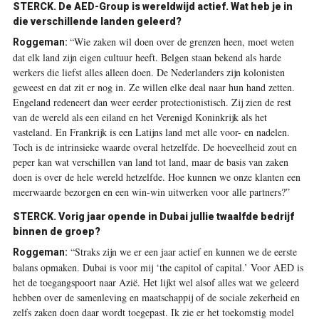
STERCK. De AED-Group is wereldwijd actief. Wat heb je in
die verschillende landen geleerd?
“Wie zaken wil doen over de grenzen heen, moet weten
Roggeman:
dat elk land zijn eigen cultuur heeft. Belgen staan bekend als harde
werkers die liefst alles alleen doen. De Nederlanders zijn kolonisten
geweest en dat zit er nog in. Ze willen elke deal naar hun hand zetten.
Engeland redeneert dan weer eerder protectionistisch. Zij zien de rest
van de wereld als een eiland en het Verenigd Koninkrijk als het
vasteland. En Frankrijk is een Latijns land met alle voor- en nadelen.
Toch is de intrinsieke waarde overal hetzelfde. De hoeveelheid zout en
peper kan wat verschillen van land tot land, maar de basis van zaken
doen is over de hele wereld hetzelfde. Hoe kunnen we onze klanten een
meerwaarde bezorgen en een win-win uitwerken voor alle partners?”
STERCK. Vorig jaar opende in Dubai jullie twaalfde bedrijf
binnen de groep?
“Straks zijn we er een jaar actief en kunnen we de eerste
Roggeman:
balans opmaken. Dubai is voor mij ‘the capitol of capital.’ Voor AED is
het de toegangspoort naar Azië. Het lijkt wel alsof alles wat we geleerd
hebben over de samenleving en maatschappij of de sociale zekerheid en
zelfs zaken doen daar wordt toegepast. Ik zie er het toekomstig model