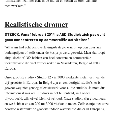
faillissement zat hier echt in de muren en tussen de oren van alle
medewerkers.”
Realistische dromer
STERCK. Vanaf februari 2014 is AED Studio’s zich pas echt
gaan concentreren op commerciële activiteiten?
“Alfacam had echt een overlevingsstrategie waarbij op den duur aan
bodemprijzen of zelfs onder de kostprijs werd gewerkt. Maar dat
loopt
altijd slecht af. We hebben een heel concrete en commerciële
toekomstvisie die veel verder reikt dan Vlaanderen, België of zelfs
Europa.
Onze grootste studio - Studio 12 - is 3000 vierkante meter, een van de
vijf grootste in Europa. In België zijn er een dertigtal studio’s: er is
gewoonweg niet genoeg televisiewerk voor al die studio's. Je moet dus
internationaal mikken. Studio's in het buitenland, in Londen
bijvoorbeeld, zijn ofwel klein ofwel oud. Onze studio's zijn gloednieuw
en we hebben er van 200 tot 3000 vierkante meter. Zelfs eentje met onze
bewuste watertank: de grootste indoor waterstudio die er in Europa is,