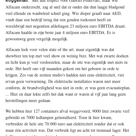
“Met alle respect voor Gabriël Fehervari, maar wie
Roggeman:
Alfacam onderzocht, zag al snel dat er onder dat dun laagje bladgoud
veel ellende en wanbeleid schuil ging. Wie dieper graaft naar AED,
vindt daar een bedrijf terug dat een gouden toekomst heeft en
wereldwijd met negentien afdelingen 23 miljoen euro EBITDA draait.
Alfacam haalde in zijn beste jaar 4 miljoen euro EBITDA. Er is
gewoonweg geen vergelijk mogelijk.
Alfacam leek voor velen state of the art, maar eigenlijk was dat
showbizz ten top met veel show en weinig bizz. Met wat zwarte doeken
en licht kun je veel verdoezelen, maar de site was eigenlijk met niets in
orde. Het heeft ons vijf maanden gekost om het gebouw in orde te
krijgen. Zes van de zestien studio's hadden niet eens elektriciteit, vier
ervan geen verwarming. De elektrische installaties waren niet meer
conform, de brandveiligheid was niet in orde, er was geen evacuatieplan,
... Hier en daar lekte zelfs het dak want er waren al vijf jaar lang geen
herstellingen meer gedaan.
We hebben hier 127 containers afval weggevoerd, 9000 liter zwarte verf
gebruikt en 7000 ledlampen geïnstalleerd. Toen ik hier kwam,
verbruikte de hele site 70.000 euro aan elektriciteit zonder dat er ook
maar één activiteit was. Dat verbruik ligt nu acht tot tienmaal lager. Het