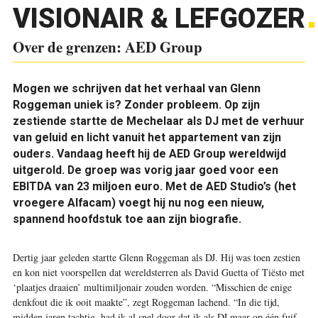
VISIONAIR & LEFGOZER
Over de grenzen: AED Group
Mogen we schrijven dat het verhaal van Glenn
Roggeman uniek is? Zonder probleem. Op zijn
zestiende startte de Mechelaar als DJ met de verhuur
van geluid en licht vanuit het appartement van zijn
ouders. Vandaag heeft hij de AED Group wereldwijd
uitgerold. De groep was vorig jaar goed voor een
EBITDA van 23 miljoen euro. Met de AED Studio’s (het
vroegere Alfacam) voegt hij nu nog een nieuw,
spannend hoofdstuk toe aan zijn biografie.
Dertig jaar geleden startte Glenn Roggeman als DJ. Hij was toen zestien
en kon niet voorspellen dat wereldsterren als David Guetta of Tiësto met
‘plaatjes draaien’ multimiljonair zouden worden. “Misschien de enige
denkfout die ik ooit maakte”, zegt Roggeman lachend. “In die tijd,
midden jaren tachtig, had ik al snel door dat ik als DJ maar op één fuif