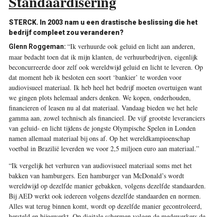
Standaardisering
STERCK. In 2003 nam u een drastische beslissing die het
bedrijf compleet zou veranderen?
“Ik verhuurde ook geluid en licht aan anderen,
Glenn Roggeman:
maar bedacht toen dat ik mijn klanten, de verhuurbedrijven, eigenlijk
beconcurreerde door zelf ook wereldwijd geluid en licht te leveren. Op
dat moment heb ik besloten een soort ‘bankier’ te worden voor
audiovisueel materiaal. Ik heb heel het bedrijf moeten overtuigen want
we gingen plots helemaal anders denken. We kopen, onderhouden,
financieren of leasen nu al dat materiaal. Vandaag bieden we het hele
gamma aan, zowel technisch als financieel. De vijf grootste leveranciers
van geluid- en licht tijdens de jongste Olympische Spelen in Londen
namen allemaal materiaal bij ons af. Op het wereldkampioenschap
voetbal in Brazilië leverden we voor 2,5 miljoen euro aan materiaal.”
“Ik vergelijk het verhuren van audiovisueel materiaal soms met het
bakken van hamburgers. Een hamburger van McDonald’s wordt
wereldwijd op dezelfde manier gebakken, volgens dezelfde standaarden.
Bij AED werkt ook iedereen volgens dezelfde standaarden en normen.
Alles wat terug binnen komt, wordt op dezelfde manier gecontroleerd,
hersteld en bijgewerkt. Op digitale schermen volgen de medewerkers de