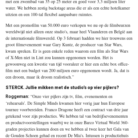
met een zwembad van 35 op 25 meter en goed voor 3,3 miljoen liter
water. We hebben zestig backstage areas die er als een echte hotelkamer
uitzien en een 100-tal flexibel aanpasbare ruimtes.
Met een promofilm van 50.000 euro verkopen we nu op de filmbeurzen
wereldwijd niet alleen onze studio's, maar heel Vlaanderen en België aan
de internationale filmwereld. Op 3 februari hadden we hier trouwens een
groot filmevenement waar Gary Kuntz, de producer van Star Wars,
kwam spreken. Er is geen enkele reden waarom een film als Star Wars
of X-Men niet in Lint zou kunnen opgenomen worden. Het is
gewoonweg een kwestie van tijd vooraleer er hier een echte box office-
film met een budget van 200 miljoen euro opgenomen wordt. Ja, dat is
een droom, maar ik droom realistisch.”
STERCK. Jullie mikken met de studio’s op vier pijlers?
“Onze vier pijlers zijn tv, film, evenementen en
Roggeman:
‘rehearsals’. De Simple Minds kwamen hier vorig jaar hun Europese
tournee voorbereiden. Franco Dragone heeft een contract van drie jaar
getekend voor zijn producties. We hebben tal van bedrijfsevenementen
en productvoorstellingen waarbij we in onze Barco Virtual World 360-
graden projecties kunnen doen en we hebben al twee keer het Gala van
de Gouden Schoen gehad en recent De Mia's. Intussen is productiehuis