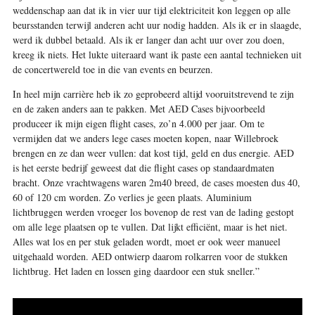
weddenschap aan dat ik in vier uur tijd elektriciteit kon leggen op alle
beursstanden terwijl anderen acht uur nodig hadden. Als ik er in slaagde,
werd ik dubbel betaald. Als ik er langer dan acht uur over zou doen,
kreeg ik niets. Het lukte uiteraard want ik paste een aantal technieken uit
de concertwereld toe in die van events en beurzen.
In heel mijn carrière heb ik zo geprobeerd altijd vooruitstrevend te zijn
en de zaken anders aan te pakken. Met AED Cases bijvoorbeeld
produceer ik mijn eigen flight cases, zo’n 4.000 per jaar. Om te
vermijden dat we anders lege cases moeten kopen, naar Willebroek
brengen en ze dan weer vullen: dat kost tijd, geld en dus energie. AED
is het eerste bedrijf geweest dat die flight cases op standaardmaten
bracht. Onze vrachtwagens waren 2
m40 breed, de cases moesten dus 40,
60 of 120 cm worden. Zo verlies je geen plaats. Aluminium
lichtbruggen werden vroeger los bovenop de rest van de lading gestopt
om alle lege plaatsen op te vullen. Dat lijkt efficiënt, maar is het niet.
Alles wat los en per stuk geladen wordt, moet er ook weer manueel
uitgehaald worden. AED ontwierp daarom rolkarren voor de stukken
lichtbrug. Het laden en lossen ging daardoor een stuk sneller.”