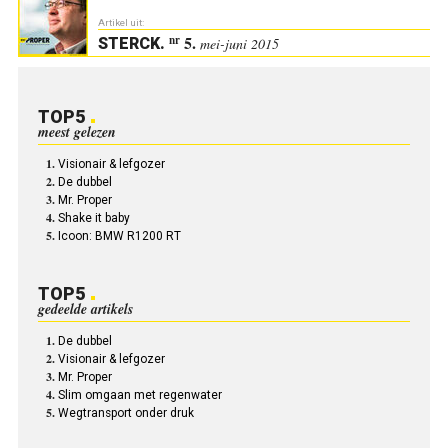
Artikel uit:
5.
nr
STERCK
.
mei-juni 2015
TOP5
meest gelezen
Visionair & lefgozer
De dubbel
Mr. Proper
Shake it baby
Icoon: BMW R1200 RT
TOP5
gedeelde artikels
De dubbel
Visionair & lefgozer
Mr. Proper
Slim omgaan met regenwater
Wegtransport onder druk