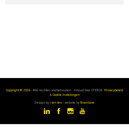
Copyright © 2026
- Alle rechten voorbehouden - Inhoud door
STERCK.
Privacybeleid
&
Cookie Instellingen
Design by
I am ten
- website by
Brainlane