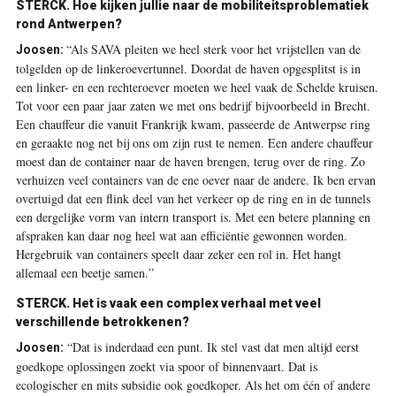
STERCK. Hoe kijken jullie naar de mobiliteitsproblematiek
rond Antwerpen?
“Als SAVA pleiten we heel sterk voor het vrijstellen van de
Joosen:
tolgelden op de linkeroevertunnel. Doordat de haven opgesplitst is in
een linker- en een rechteroever moeten we heel vaak de Schelde kruisen.
Tot voor een paar jaar zaten we met ons bedrijf bijvoorbeeld in Brecht.
Een chauffeur die vanuit Frankrijk kwam, passeerde de Antwerpse ring
en geraakte nog net bij ons om zijn rust te nemen. Een andere chauffeur
moest dan de container naar de haven brengen, terug over de ring. Zo
verhuizen veel containers van de ene oever naar de andere. Ik ben ervan
overtuigd dat een flink deel van het verkeer op de ring en in de tunnels
een dergelijke vorm van intern transport is. Met een betere planning en
afspraken kan daar nog heel wat aan efficiëntie gewonnen worden.
Hergebruik van containers speelt daar zeker een rol in. Het hangt
allemaal een beetje samen.”
STERCK. Het is vaak een complex verhaal met veel
verschillende betrokkenen?
“Dat is inderdaad een punt. Ik stel vast dat men altijd eerst
Joosen:
goedkope oplossingen zoekt via spoor of binnenvaart. Dat is
ecologischer en mits subsidie ook goedkoper. Als het om één of andere