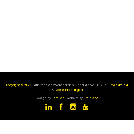
Copyright © 2026
- Alle rechten voorbehouden - Inhoud door
STERCK.
Privacybeleid
&
Cookie Instellingen
Design by
I am ten
- website by
Brainlane
STERCK