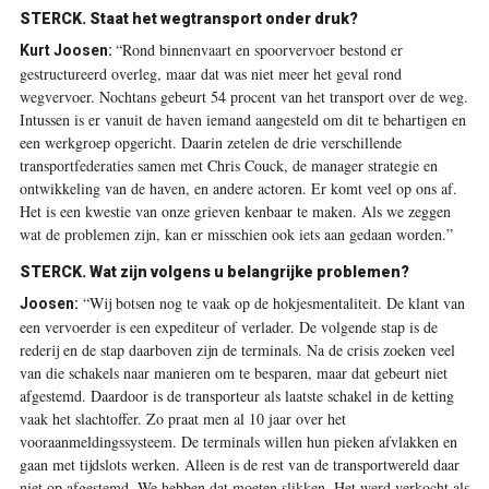
STERCK. Staat het wegtransport onder druk?
“Rond binnenvaart en spoorvervoer bestond er
Kurt Joosen:
gestructureerd overleg, maar dat was niet meer het geval rond
wegvervoer. Nochtans gebeurt 54 procent van het transport over de weg.
Intussen is er vanuit de haven iemand aangesteld om dit te behartigen en
een werkgroep opgericht. Daarin zetelen de drie verschillende
transportfederaties samen met Chris Couck, de manager strategie en
ontwikkeling van de haven, en andere actoren. Er komt veel op ons af.
Het is een kwestie van onze grieven kenbaar te maken. Als we zeggen
wat de problemen zijn, kan er misschien ook iets aan gedaan worden.”
STERCK. Wat zijn volgens u belangrijke problemen?
“Wij botsen nog te vaak op de hokjesmentaliteit. De klant van
Joosen:
een vervoerder is een expediteur of verlader. De volgende stap is de
rederij en de stap daarboven zijn de terminals. Na de crisis zoeken veel
van die schakels naar manieren om te besparen, maar dat gebeurt niet
afgestemd. Daardoor is de transporteur als laatste schakel in de ketting
vaak het slachtoffer. Zo praat men al 10 jaar over het
vooraanmeldingssysteem. De terminals willen hun pieken afvlakken en
gaan met tijdslots werken. Alleen is de rest van de transportwereld daar
niet op afgestemd. We hebben dat moeten slikken. Het werd verkocht als