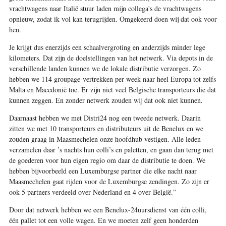
vrachtwagens naar Italië stuur laden mijn collega's de vrachtwagens
opnieuw, zodat ik vol kan terugrijden. Omgekeerd doen wij dat ook voor
hen.
Je krijgt dus enerzijds een schaalvergroting en anderzijds minder lege
kilometers. Dat zijn de doelstellingen van het netwerk. Via depots in de
verschillende landen kunnen we de lokale distributie verzorgen. Zo
hebben we 114 groupage-vertrekken per week naar heel Europa tot zelfs
Malta en Macedonië toe. Er zijn niet veel Belgische transporteurs die dat
kunnen zeggen. En zonder netwerk zouden wij dat ook niet kunnen.
Daarnaast hebben we met Distri24 nog een tweede netwerk. Daarin
zitten we met 10 transporteurs en distributeurs uit de Benelux en we
zouden graag in Maasmechelen onze hoofdhub vestigen. Alle leden
verzamelen daar ’s nachts hun colli’s en paletten, en gaan dan terug met
de goederen voor hun eigen regio om daar de distributie te doen. We
hebben bijvoorbeeld een Luxemburgse partner die elke nacht naar
Maasmechelen gaat rijden voor de Luxemburgse zendingen. Zo zijn er
ook 5 partners verdeeld over Nederland en 4 over België.”
Door dat netwerk hebben we een Benelux-24uursdienst van één colli,
één pallet tot een volle wagen. En we moeten zelf geen honderden