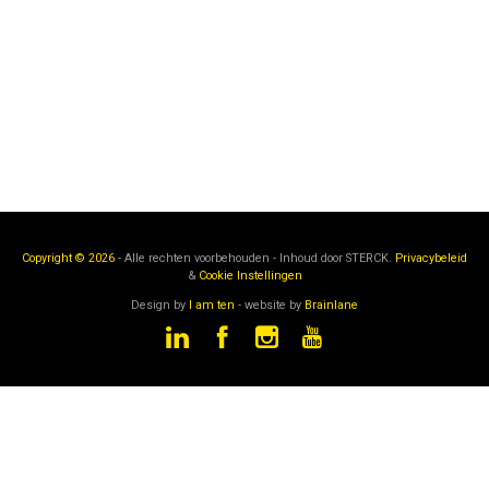
Copyright © 2026
- Alle rechten voorbehouden - Inhoud door
STERCK.
Privacybeleid
&
Cookie Instellingen
Design by
I am ten
- website by
Brainlane
STERCK
is een onderdeel van