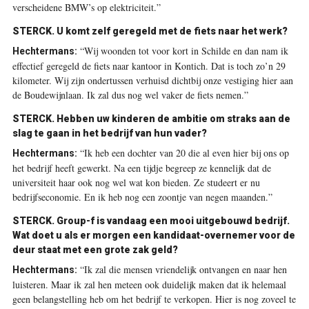
verscheidene BMW’s op elektriciteit.”
STERCK. U komt zelf geregeld met de fiets naar het werk?
“Wij woonden tot voor kort in Schilde en dan nam ik
Hechtermans:
effectief geregeld de fiets naar kantoor in Kontich. Dat is toch zo’n 29
kilometer. Wij zijn ondertussen verhuisd dichtbij onze vestiging hier aan
de Boudewijnlaan. Ik zal dus nog wel vaker de fiets nemen.”
STERCK. Hebben uw kinderen de ambitie om straks aan de
slag te gaan in het bedrijf van hun vader?
“Ik heb een dochter van 20 die al even hier bij ons op
Hechtermans:
het bedrijf heeft gewerkt. Na een tijdje begreep ze kennelijk dat de
universiteit haar ook nog wel wat kon bieden. Ze studeert er nu
bedrijfseconomie. En ik heb nog een zoontje van negen maanden.”
STERCK. Group-f is vandaag een mooi uitgebouwd bedrijf.
Wat doet u als er morgen een kandidaat-overnemer voor de
deur staat met een grote zak geld?
“Ik zal die mensen vriendelijk ontvangen en naar hen
Hechtermans:
luisteren. Maar ik zal hen meteen ook duidelijk maken dat ik helemaal
geen belangstelling heb om het bedrijf te verkopen. Hier is nog zoveel te