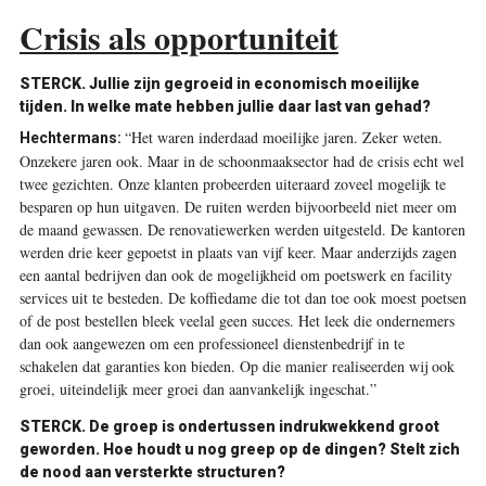
Crisis als opportuniteit
STERCK. Jullie zijn gegroeid in economisch moeilijke
tijden. In welke mate hebben jullie daar last van gehad?
“Het waren inderdaad moeilijke jaren. Zeker weten.
Hechtermans:
Onzekere jaren ook. Maar in de schoonmaaksector had de crisis echt wel
twee gezichten. Onze klanten probeerden uiteraard zoveel mogelijk te
besparen op hun uitgaven. De ruiten werden bijvoorbeeld niet meer om
de maand gewassen. De renovatiewerken werden uitgesteld. De kantoren
werden drie keer gepoetst in plaats van vijf keer. Maar anderzijds zagen
een aantal bedrijven dan ook de mogelijkheid om poetswerk en facility
services uit te besteden. De koffiedame die tot dan toe ook moest poetsen
of de post bestellen bleek veelal geen succes. Het leek die ondernemers
dan ook aangewezen om een professioneel dienstenbedrijf in te
schakelen dat garanties kon bieden. Op die manier realiseerden wij ook
groei, uiteindelijk meer groei dan aanvankelijk ingeschat.”
STERCK. De groep is ondertussen indrukwekkend groot
geworden. Hoe houdt u nog greep op de dingen? Stelt zich
de nood aan versterkte structuren?