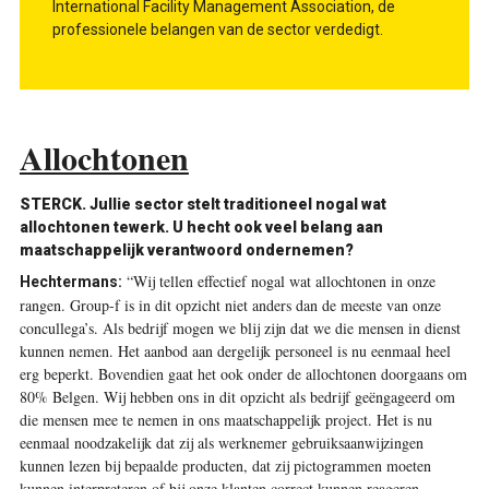
International Facility Management Association, de
professionele belangen van de sector verdedigt.
Allochtonen
STERCK. Jullie sector stelt traditioneel nogal wat
allochtonen tewerk. U hecht ook veel belang aan
maatschappelijk verantwoord ondernemen?
“Wij tellen effectief nogal wat allochtonen in onze
Hechtermans:
rangen. Group-f is in dit opzicht niet anders dan de meeste van onze
concullega’s. Als bedrijf mogen we blij zijn dat we die mensen in dienst
kunnen nemen. Het aanbod aan dergelijk personeel is nu eenmaal heel
erg beperkt. Bovendien gaat het ook onder de allochtonen doorgaans om
80% Belgen. Wij hebben ons in dit opzicht als bedrijf geëngageerd om
die mensen mee te nemen in ons maatschappelijk project. Het is nu
eenmaal noodzakelijk dat zij als werknemer gebruiksaanwijzingen
kunnen lezen bij bepaalde producten, dat zij pictogrammen moeten
kunnen interpreteren of bij onze klanten correct kunnen reageren