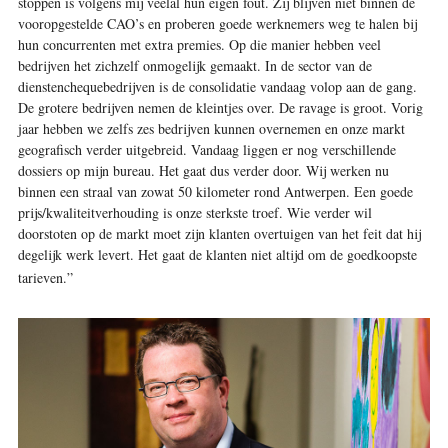
stoppen is volgens mij veelal hun eigen fout. Zij blijven niet binnen de
vooropgestelde CAO’s en proberen goede werknemers weg te halen bij
hun concurrenten met extra premies. Op die manier hebben veel
bedrijven het zichzelf onmogelijk gemaakt. In de sector van de
dienstenchequebedrijven is de consolidatie vandaag volop aan de gang.
De grotere bedrijven nemen de kleintjes over. De ravage is groot. Vorig
jaar hebben we zelfs zes bedrijven kunnen overnemen en onze markt
geografisch verder uitgebreid. Vandaag liggen er nog verschillende
dossiers op mijn bureau. Het gaat dus verder door. Wij werken nu
binnen een straal van zowat 50 kilometer rond Antwerpen. Een goede
prijs/kwaliteitverhouding is onze sterkste troef. Wie verder wil
doorstoten op de markt moet zijn klanten overtuigen van het feit dat hij
degelijk werk levert. Het gaat de klanten niet altijd om de goedkoopste
tarieven.”