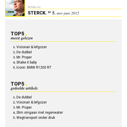
Artikel uit:
5.
nr
STERCK
.
mei-juni 2015
TOP5
meest gelezen
Visionair & lefgozer
De dubbel
Mr. Proper
Shake it baby
Icoon: BMW R1200 RT
TOP5
gedeelde artikels
De dubbel
Visionair & lefgozer
Mr. Proper
Slim omgaan met regenwater
Wegtransport onder druk