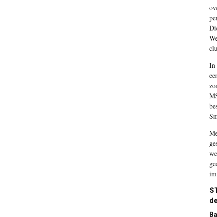
ov
pe
Di
We
cl
In
ee
zo
MS
be
Sm
Me
ge
we
ge
im
S
de
Ba