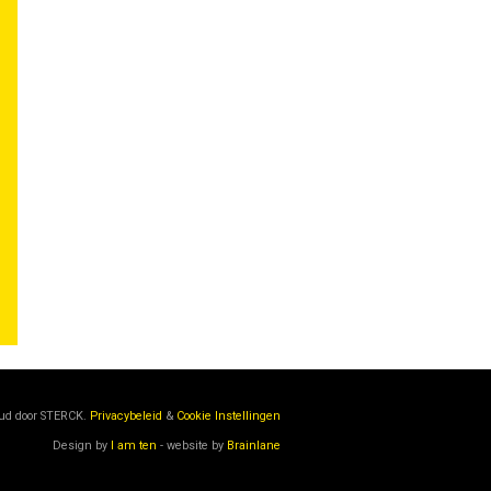
oud door
STERCK.
Privacybeleid
&
Cookie Instellingen
Design by
I am ten
- website by
Brainlane