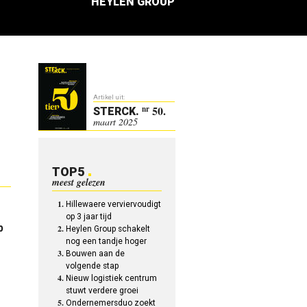
HEYLEN GROUP
Artikel uit:
50.
nr
STERCK
.
maart 2025
TOP5
meest gelezen
Hillewaere verviervoudigt
op 3 jaar tijd
p
Heylen Group schakelt
nog een tandje hoger
Bouwen aan de
volgende stap
Nieuw logistiek centrum
stuwt verdere groei
Ondernemersduo zoekt