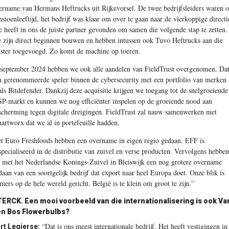
ername van Hermans Heftrucks uit Rijkevorsel. De twee bedrijfsleiders waren 
nsioenleeftijd, het bedrijf was klaar om over te gaan naar de vierkoppige directi
e heeft in ons de juiste partner gevonden om samen die volgende stap te zetten.
 zijn direct beginnen bouwen en hebben intussen ook Tuvo Heftrucks aan die
uster toegevoegd. Zo komt de machine op toeren.
 september 2024 hebben we ook alle aandelen van FieldTrust overgenomen. Dat
n gerenommeerde speler binnen de cybersecurity met een portfolio van merken
als Bitdefender. Dankzij deze acquisitie krijgen we toegang tot de snelgroeiende
P-markt en kunnen we nog efficiënter inspelen op de groeiende nood aan
scherming tegen digitale dreigingen. FieldTrust zal nauw samenwerken met
artworx dat we al in portefeuille hadden.
t Euro Freshfoods hebben een overname in eigen regio gedaan. EFF is
specialiseerd in de distributie van zuivel en verse producten. Vervolgens hebben
 met het Nederlandse Konings-Zuivel in Bleiswijk een nog grotere overname
daan van een soortgelijk bedrijf dat export naar heel Europa doet. Onze blik is
mers op de hele wereld gericht. België is te klein om groot te zijn.”
TERCK.
Een mooi voorbeeld van die internationalisering is ook Va
n Bos Flowerbulbs?
“Dat is ons meest internationale bedrijf. Het heeft vestigingen in
rt Legierse: