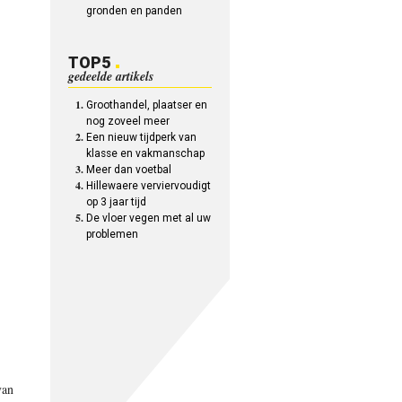
gronden en panden
TOP5
gedeelde artikels
Groothandel, plaatser en
nog zoveel meer
Een nieuw tijdperk van
klasse en vakmanschap
Meer dan voetbal
Hillewaere verviervoudigt
op 3 jaar tijd
De vloer vegen met al uw
problemen
van