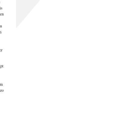
e
is
een
en
h
er
ipt
im
 zo