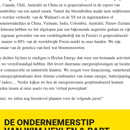
, Canada, Chili, Australië en China en is gespecialiseerd in de export van
oembollen van een aantal rassen. Vanuit die bloembollen maakt men snijbloeme
e worden verkocht: van de Walmart's in de VS tot in supermarkten of
oemenwinkeltjes in China, Vietnam, India, Colombia, Australië, Nieuw-Zeelan
Intussen hebben we het afgelopen jaar een bijkomende acquisitie gedaan en zij
 eigenaar geworden van een verdelingsbedrijf dat in Fresia's is gespecialiseerd.
e manier is 80% van de wereldwijde Fresia-markt in onze handen. We zijn
genaar van de genetica van heel wat bloemensoorten.
 dichter bij huis te eindigen is Heylen Energy dan weer een bestaande activitei
e we verzelfstandigd hebben. Het levert duurzame energieoplossingen op locatie
or commerciële en industriële klanten. We zorgen voor financiering, onderhoud
 energieoptimalisatie door slimme combinaties van zonne-energie, batterijopsla
-laders,... Verder kijken we hoe de energiestromen geoptimaliseerd kunnen
rden tussen al onze assets via een 'virtual powerplant'.
 ziet, we zitten nog boordevol plannen voor de volgende jaren!"
DE ONDERNEMERSTIP