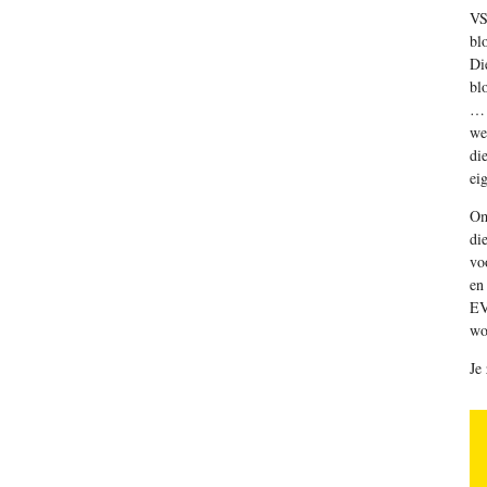
VS
bl
Di
bl
… 
we
di
ei
Om
di
vo
en
EV
wo
Je