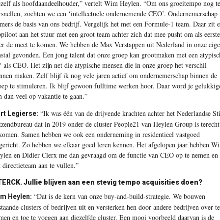
zelf als hoofdaandeelhouder,” vertelt Wim Heylen. “Om ons groeitempo nog t
rsnellen, zochten we een ‘intellectuele ondernemende CEO’. Ondernemerschap 
mers de basis van ons bedrijf. Vergelijk het met een Formule-1 team. Daar zit 
ppiloot aan het stuur met een groot team achter zich dat mee pusht om als eerste
er de meet te komen. We hebben de Max Verstappen uit Nederland in onze eig
nstal gevonden. Een jong talent dat onze groep kan grootmaken met een atypisc
 als CEO. Het zijn net die atypische mensen die in onze groep het verschil
nnen maken. Zelf blijf ik nog vele jaren actief om ondernemerschap binnen de
oep te stimuleren. Ik blijf gewoon fulltime werken hoor. Daar word je gelukkig
n dan veel op vakantie te gaan.”
“Ik was één van de drijvende krachten achter het Nederlandse St
rt Legierse:
tzendbureau dat in 2019 onder de cluster People21 van Heylen Group is terecht
komen. Samen hebben we ook een onderneming in residentieel vastgoed
gericht. Zo hebben we elkaar goed leren kennen. Het afgelopen jaar hebben W
ylen en Didier Clerx me dan gevraagd om de functie van CEO op te nemen en
t directieteam aan te vullen.”
TERCK.
Jullie blijven aan een stevig tempo acquisities doen?
“Dat is de kern van onze buy-and-build-strategie. We bouwen
m Heylen:
staande clusters of bedrijven uit en versterken hen door andere bedrijven over te
men en toe te voegen aan diezelfde cluster. Een mooi voorbeeld daarvan is de