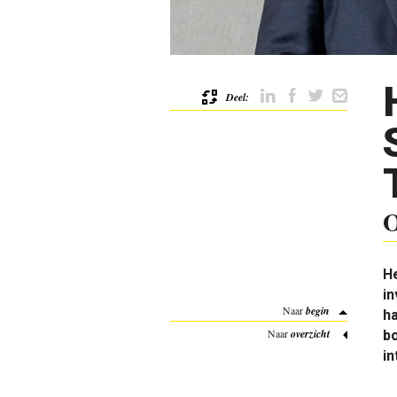
Deel:
O
He
in
Naar
begin
ha
Naar
overzicht
bo
in