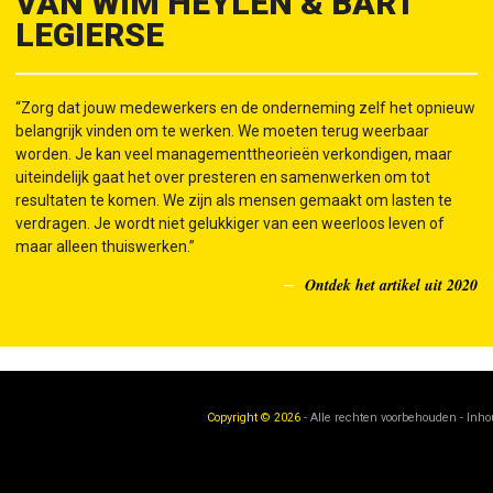
VAN WIM HEYLEN & BART
LEGIERSE
“Zorg dat jouw medewerkers en de onderneming zelf het opnieuw
belangrijk vinden om te werken. We moeten terug weerbaar
worden. Je kan veel managementtheorieën verkondigen, maar
uiteindelijk gaat het over presteren en samenwerken om tot
resultaten te komen. We zijn als mensen gemaakt om lasten te
verdragen. Je wordt niet gelukkiger van een weerloos leven of
maar alleen thuiswerken.”
Ontdek het artikel uit 2020
Copyright © 2026
- Alle rechten voorbehouden - Inh