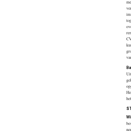
me
ve
im
to
ov
re
CV
ku
gr
va
Ba
Ui
ge
op
He
he
S
Wi
be
ne