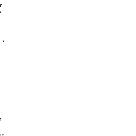
op
e.
 is
n
 de