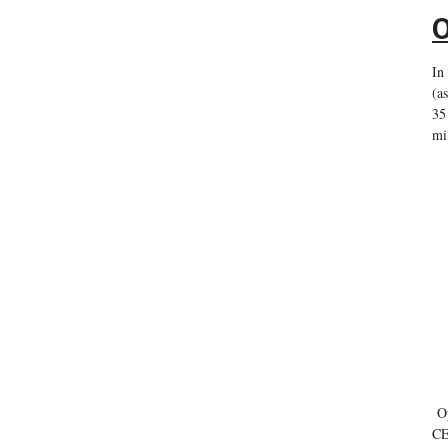
O
In
(a
35
mi
O
CE