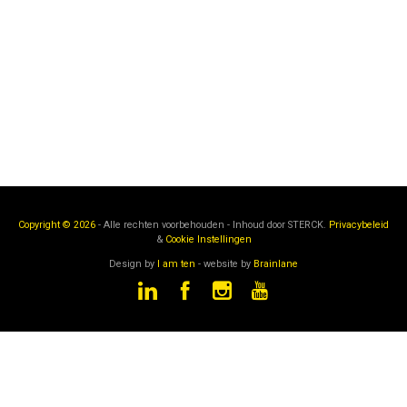
Copyright © 2026
- Alle rechten voorbehouden - Inhoud door
STERCK.
Privacybeleid
&
Cookie Instellingen
Design by
I am ten
- website by
Brainlane
STERCK
is een onderdeel van