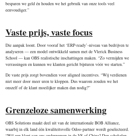
besparen we geld én houden we het gebruik van onze tools veel
eenvoudiger.”
Vaste prijs, vaste focus
Die aanpak loont. Door vooraf het ‘ERP-ready’-niveau van bedrijven te
analyseren — een model ontwikkeld samen met de Vlerick Business
School — kan OBS realistische inschattingen maken. “Zo vermijden we
verrassingen en kunnen we klanten gericht bijsturen vóór we starten.”
De vaste prijs zorgt bovendien voor aligned incentives. “Wij verdienen
niet meer door meer uren te kloppen. Dus waarom zouden we het
onszelf of de klant moeilijker maken dan nodig?”
Grenzeloze samenwerking
OBS Solutions maakt deel uit van de internationale BOB Alliance,
waarbij in elk land één kwaliteitsvolle Odoo-partner wordt geselecteerd.
“Wil een klant van ons ondernemen in de VS of China? Dan schakelen