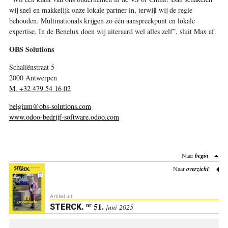
wij snel en makkelijk onze lokale partner in, terwijl wij de regie
behouden. Multinationals krijgen zo één aanspreekpunt en lokale
expertise. In de Benelux doen wij uiteraard wel alles zelf”, sluit Max af.
OBS Solutions
Schaliënstraat 5
2000 Antwerpen
M. +32 479 54 16 02
belgium@obs-solutions.com
www.odoo-bedrijf-software.odoo.com
Naar
begin
Naar
overzicht
Artikel uit:
51.
nr
STERCK
.
juni 2025