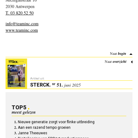
2030 Antwerpen
T. 03 820 52 50
info@teaminc.com
www.teaminc.com
Naar
begin
Naar
overzicht
Artikel uit:
51.
nr
STERCK
.
juni 2025
TOP5
meest gelezen
Nieuwe generatie zorgt voor flinke uitbreiding
Aan een razend tempo groeien
Janne Theeuwes