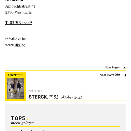
Ambachtsstraat 41
2390 Westmalle
T. 03 309 09 49
info@dki.be
www.dki.be
Naar
begin
Naar
overzicht
Artikel uit:
52.
nr
STERCK
.
oktober 2025
TOP5
meest gelezen