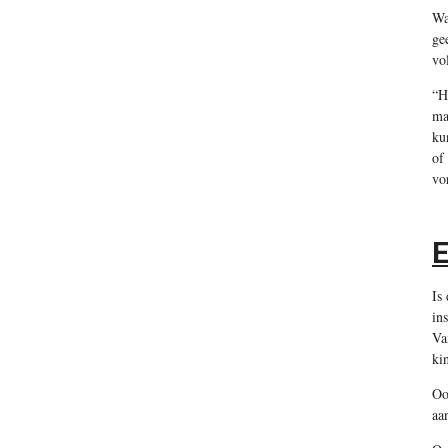
Wa
ge
vo
“H
ma
ku
of
vo
E
Is
in
Va
ki
Oo
aa