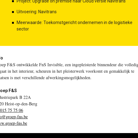
Project: Upgrade on premise naar Cloud versie Navitrans
Uitvoering: Navitrans
Meerwaarde: Toekomstgericht ondernemen in de logistieke
sector
fo
oep F&S ontwikkelde FnS Invisible, een ingepleisterde binnendeur die volledi
gaat in het interieur, scheuren in het pleisterwerk voorkomt en gemakkelijk te
aatsen is met verschillende afwerkingsmogelijkheden.
oep F&S
dustriepark B 22A
20 Heist-op-den-Berg
 015 75 75 06
fo@groep-fns.be
w.groep-fns.be