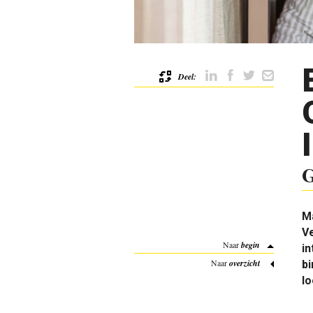
Deel:
G
Ma
V
Naar
begin
in
Naar
overzicht
b
lo