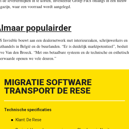
 de levertermijnen in te korten, investeerde Groep F&S onlangs in een nieuw
gazijn, waar een voorraad wordt aangelegd.
lmaar populairder
S Invisible bouwt aan een dealernetwerk met interieurzaken, schrijnwerkers en
uthandels in België en de buurlanden. “Er is duidelijk marktpotentieel”, besluit
eve Van den Broeck. “Met ons betaalbare systeem en de technische en esthetisc
erwaarde openen we vele deuren.”
MIGRATIE SOFTWARE
TRANSPORT DE RESE
Technische specificaties
Klant: De Rese