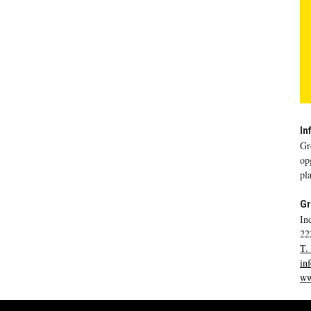
In
Gr
op
pl
Gr
In
22
T.
in
ww