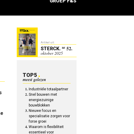
GROEP F&S
Artikel uit:
52.
nr
STERCK
.
oktober 2025
TOP5
meest gelezen
Industriële totaalpartner
s
Snel bouwen met
energiezuinige
bouwblokken
Nieuwe focus en
ke
specialisatie zorgen voor
forse groei
Waarom is flexibiliteit
essentieel voor