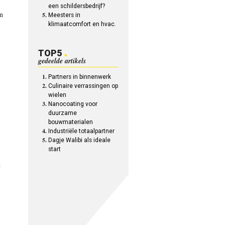
een schildersbedrijf?
in
Meesters in
klimaatcomfort en hvac.
TOP5
gedeelde artikels
Partners in binnenwerk
Culinaire verrassingen op
wielen
Nanocoating voor
duurzame
bouwmaterialen
Industriële totaalpartner
Dagje Walibi als ideale
start
t