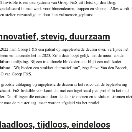
S Invisible is een deursysteem van Groep F&S uit Heist-op-den-Berg,
specialiseerd in maatwerk voor binnendeuren, trappen en vloeren. Alles wordt 
gen atelier vervaardigd en door hun vakmensen geplaatst.
nnovatief, stevig, duurzaam
 2022 nam Groep F&S een patent op ingepleisterde deuren over, verfijnde het
steem en lanceerde het in 2023. Zo’n deur loopt gelijk met de muur, zonder
chtbare omlijsting. Bij een traditionele blokkaderdeur blijft een mdf-kader
chtbaar. “Wij bieden een strakker alternatief aan”, zegt Steve Van den Broeck,
O van Groep F&S.
 grootste uitdaging bij ingepleisterde deuren is het risico dat de bepleistering
scheurt. FnS Invisible voorkomt dat met een ingefreesd pvc-profiel in het mdf-
der. De trillingen die ontstaan door de deur te openen en te sluiten, stromen nie
or naar de pleisterlaag, maar worden afgeleid via het profiel.
aadloos, tijdloos, eindeloos