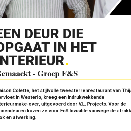
EEN DEUR DIE
OPGAAT IN HET
INTERIEUR
emaackt - Groep F&S
ison Colette, het stijlvolle tweesterrenrestaurant van Thij
ervloet in Westerlo, kreeg een indrukwekkende
terieurmake-over, uitgevoerd door V.L. Projects. Voor de
innendeuren kozen ze voor FnS Invisible vanwege de strak
ok en afwerking.