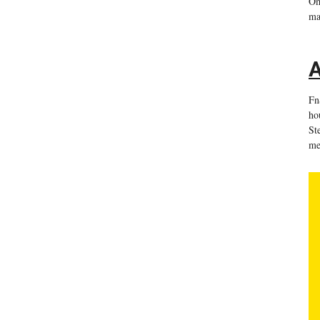
Om
ma
A
Fn
ho
St
me