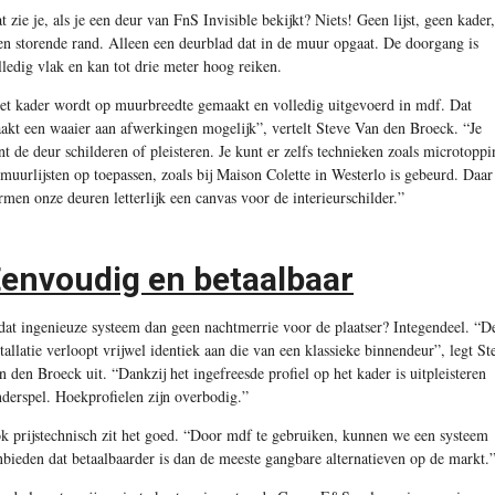
t zie je, als je een deur van FnS Invisible bekijkt? Niets! Geen lijst, geen kader,
en storende rand. Alleen een deurblad dat in de muur opgaat. De doorgang is
lledig vlak en kan tot drie meter hoog reiken.
et kader wordt op muurbreedte gemaakt en volledig uitgevoerd in mdf. Dat
akt een waaier aan afwerkingen mogelijk”, vertelt Steve Van den Broeck. “Je
nt de deur schilderen of pleisteren. Je kunt er zelfs technieken zoals microtoppi
 muurlijsten op toepassen, zoals bij Maison Colette in Westerlo is gebeurd. Daar
rmen onze deuren letterlijk een canvas voor de interieurschilder.”
envoudig en betaalbaar
 dat ingenieuze systeem dan geen nachtmerrie voor de plaatser? Integendeel. “D
stallatie verloopt vrijwel identiek aan die van een klassieke binnendeur”, legt St
n den Broeck uit. “Dankzij het ingefreesde profiel op het kader is uitpleisteren
nderspel. Hoekprofielen zijn overbodig.”
k prijstechnisch zit het goed. “Door mdf te gebruiken, kunnen we een systeem
nbieden dat betaalbaarder is dan de meeste gangbare alternatieven op de markt.