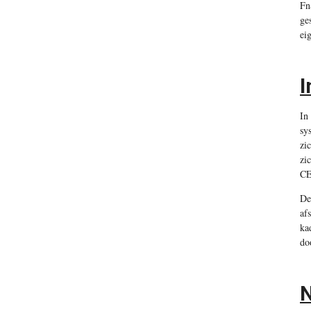
Fn
ge
ei
I
In
sy
zi
zi
CE
De
af
ka
do
N