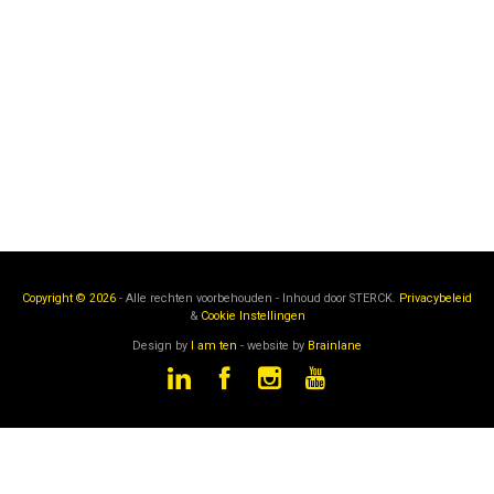
Copyright © 2026
- Alle rechten voorbehouden - Inhoud door
STERCK.
Privacybeleid
&
Cookie Instellingen
Design by
I am ten
- website by
Brainlane
STERCK
is een onderdeel van