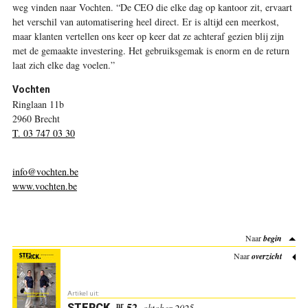
weg vinden naar Vochten. “De CEO die elke dag op kantoor zit, ervaart
het verschil van automatisering heel direct. Er is altijd een meerkost,
maar klanten vertellen ons keer op keer dat ze achteraf gezien blij zijn
met de gemaakte investering. Het gebruiksgemak is enorm en de return
laat zich elke dag voelen.”
Vochten
Ringlaan 11b
2960 Brecht
T. 03 747 03 30
info@vochten.be
www.vochten.be
Naar
begin
Naar
overzicht
Artikel uit:
52.
nr
STERCK
.
oktober 2025