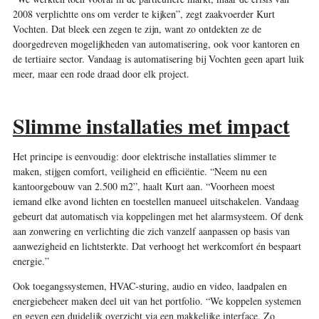
2008 verplichtte ons om verder te kijken”, zegt zaakvoerder Kurt
Vochten. Dat bleek een zegen te zijn, want zo ontdekten ze de
doorgedreven mogelijkheden van automatisering, ook voor kantoren en
de tertiaire sector. Vandaag is automatisering bij Vochten geen apart luik
meer, maar een rode draad door elk project.
Slimme installaties met impact
Het principe is eenvoudig: door elektrische installaties slimmer te
maken, stijgen comfort, veiligheid en efficiëntie. “Neem nu een
kantoorgebouw van 2.500 m2”, haalt Kurt aan. “Voorheen moest
iemand elke avond lichten en toestellen manueel uitschakelen. Vandaag
gebeurt dat automatisch via koppelingen met het alarmsysteem. Of denk
aan zonwering en verlichting die zich vanzelf aanpassen op basis van
aanwezigheid en lichtsterkte. Dat verhoogt het werkcomfort én bespaart
energie.”
Ook toegangssystemen, HVAC-sturing, audio en video, laadpalen en
energiebeheer maken deel uit van het portfolio. “We koppelen systemen
en geven een duidelijk overzicht via een makkelijke interface. Zo