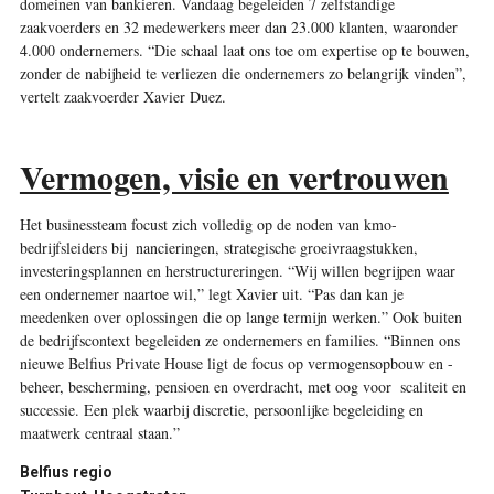
domeinen van bankieren. Vandaag begeleiden 7 zelfstandige
zaakvoerders en 32 medewerkers meer dan 23.000 klanten, waaronder
4.000 ondernemers. “Die schaal laat ons toe om expertise op te bouwen,
zonder de nabijheid te verliezen die ondernemers zo belangrijk vinden”,
vertelt zaakvoerder Xavier Duez.
Vermogen, visie en vertrouwen
Het businessteam focust zich volledig op de noden van kmo-
bedrijfsleiders bij ­ nancieringen, strategische groeivraagstukken,
investeringsplannen en herstructureringen. “Wij willen begrijpen waar
een ondernemer naartoe wil,” legt Xavier uit. “Pas dan kan je
meedenken over oplossingen die op lange termijn werken.” Ook buiten
de bedrijfscontext begeleiden ze ondernemers en families. “Binnen ons
nieuwe Bel­fius Private House ligt de focus op vermogensopbouw en -
beheer, bescherming, pensioen en overdracht, met oog voor ­ scaliteit en
successie. Een plek waarbij discretie, persoonlijke begeleiding en
maatwerk centraal staan.”
Belfius regio