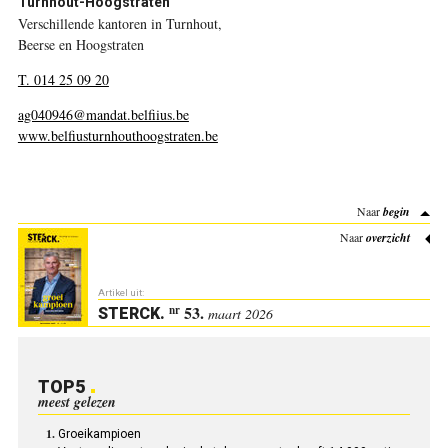
Turnhout-Hoogstraten
Verschillende kantoren in Turnhout,
Beerse en Hoogstraten
T. 014 25 09 20
ag040946@mandat.belfiius.be
www.belfiusturnhouthoogstraten.be
Naar
begin
Naar
overzicht
Artikel uit:
53.
nr
STERCK
.
maart 2026
TOP5
meest gelezen
Groeikampioen