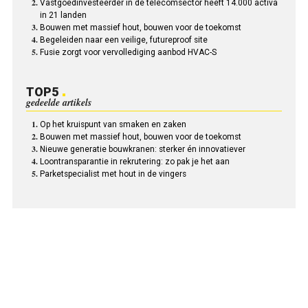
Vastgoedinvesteerder in de telecomsector heeft 14.000 activa
in 21 landen
Bouwen met massief hout, bouwen voor de toekomst
Begeleiden naar een veilige, futureproof site
Fusie zorgt voor vervollediging aanbod HVAC-S
TOP5
gedeelde artikels
Op het kruispunt van smaken en zaken
Bouwen met massief hout, bouwen voor de toekomst
Nieuwe generatie bouwkranen: sterker én innovatiever
Loontransparantie in rekrutering: zo pak je het aan
Parketspecialist met hout in de vingers