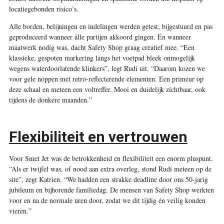
locatiegebonden risico’s.
Alle borden, belijningen en indelingen werden getest, bijgestuurd en pas
geproduceerd wanneer álle partijen akkoord gingen. En wanneer
maatwerk nodig was, dacht Safety Shop graag creatief mee. “Een
klassieke, gespoten markering langs het voetpad bleek onmogelijk
wegens waterdoorlatende klinkers”, legt Rudi uit. “Daarom kozen we
voor gele noppen met retro-reflecterende elementen. Een primeur op
deze schaal en meteen een voltreffer. Mooi en duidelijk zichtbaar, ook
tijdens de donkere maanden.”
Flexibiliteit en vertrouwen
Voor Smet Jet was de betrokkenheid en flexibiliteit een enorm pluspunt.
“Als er twijfel was, of nood aan extra overleg, stond Rudi meteen op de
site”, zegt Katrien. “We hadden een strakke deadline door ons 50-jarig
jubileum en bijhorende familiedag. De mensen van Safety Shop werkten
voor en na de normale uren door, zodat we dit tijdig én veilig konden
vieren.”