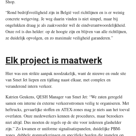
Shop.
“Rond bedrijfsveiligheid zijn in België veel richtlijnen en is er weinig
concrete wetgeving. Je weg daarin vinden is niet simpel, maar bij
ongelukken draag je als zaakvoerder wél de eindverantwoordelijkheid.
Onze rol is dus helder: op de hoogte zijn en blijven van alle richtlijnen,
ze duidelijk opvolgen, en zo maximale veiligheid garanderen.”
Elk project is maatwerk
Hier was een strikte aanpak noodzakelijk, want de nieuwe en oude site
van Smet Jet liepen een tijdlang naast elkaar, met complex en
veranderend intern verkeer.
Katrien Geukens, QESH Manager van Smet Jet: “We zaten geregeld
samen om interne én externe verkeersstromen veilig te organiseren. Met
heftrucks, gevaarlijke stoffen en ATEX-zones mag je niets aan het toeval
overlaten. Onze medewerkers kennen de procedures, maar bezoekers
niet altijd. Dus moeten de regels op de site voor iedereen glashelder
zijn.” Zo kwamen er uniforme signalisatiepanelen, duidelijke PBM-
zones, dubbele stopmarkeringen en specifieke borden die inspelen op