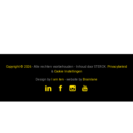
Copyright © 2026
- Alle rechten voorbehouden - Inhoud door
STERCK.
Privacybeleid
&
Cookie Instellingen
Design by
I am ten
- website by
Brainlane
STERCK
is een onderdeel van