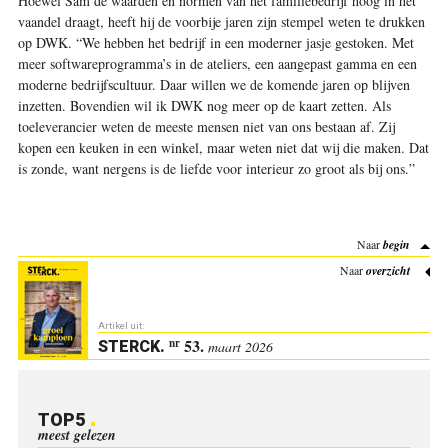
Hoewel Sam de waarden en normen van het familiebedrijf hoog in het
vaandel draagt, heeft hij de voorbije jaren zijn stempel weten te drukken
op DWK. “We hebben het bedrijf in een moderner jasje gestoken. Met
meer softwareprogramma’s in de ateliers, een aangepast gamma en een
moderne bedrijfscultuur. Daar willen we de komende jaren op blijven
inzetten. Bovendien wil ik DWK nog meer op de kaart zetten. Als
toeleverancier weten de meeste mensen niet van ons bestaan af. Zij
kopen een keuken in een winkel, maar weten niet dat wij die maken. Dat
is zonde, want nergens is de liefde voor interieur zo groot als bij ons.”
Naar
begin
Naar
overzicht
Artikel uit:
53.
nr
STERCK
.
maart 2026
TOP5
meest gelezen