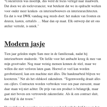
“Concurreren was moeilijk, dus werd de focus verlegd naar maatwerk.
Dat doen we als toeleverancier, wat betekent dat we in opdracht werken
voor onder meer keuken- en interieurbouwers en interieurarchitecten.
En dat is wat DWK vandaag nog steeds doet: het maken van fronten en
deuren, kasten, eettafels … Maar dan op maat. Elk ontwerp dat uit ons
atelier vertrekt, is uniek.”
Modern jasje
Tien jaar geleden stapte Sam mee in de familiezaak, nadat hij
interieurbouw studeerde. “De liefde voor het ambacht kreeg ik mee van
mijn grootvader. Nog maar weinig mensen kennen de stiel, maar we
willen die niet verloren laten gaan. Hoewel er veel kan worden
gerobotiseerd, kan een machine niet álles. Die handenarbeid blijven we
koesteren.” Net als het oldskool zakendoen. “Tegenwoordig draait alles
om cijfers. Contracten worden verbroken voor een paar eurocent, maar
daar staan wij niet achter. De prijs van een product is belangrijk, maar
gaat niet boven een vertrouwde zakenrelatie. Als ik een contract sluit,
dan blijf ik dat trouw.”