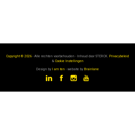
Copyright © 2026
- Alle rechten voorbehouden - Inhoud door
STERCK.
Privacybeleid
&
Cookie Instellingen
Design by
I am ten
- website by
Brainlane
STERCK
is een onderdeel van