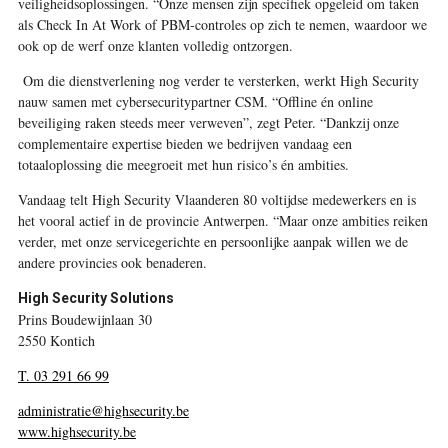
veiligheidsoplossingen. “Onze mensen zijn specifiek opgeleid om taken
als Check In At Work of PBM-controles op zich te nemen, waardoor we
ook op de werf onze klanten volledig ontzorgen.
Om die dienstverlening nog verder te versterken, werkt High Security
nauw samen met cybersecuritypartner CSM. “Offline én online
beveiliging raken steeds meer verweven”, zegt Peter. “Dankzij onze
complementaire expertise bieden we bedrijven vandaag een
totaaloplossing die meegroeit met hun risico’s én ambities.
Vandaag telt High Security Vlaanderen 80 voltijdse medewerkers en is
het vooral actief in de provincie Antwerpen. “Maar onze ambities reiken
verder, met onze servicegerichte en persoonlijke aanpak willen we de
andere provincies ook benaderen.
High Security Solutions
Prins Boudewijnlaan 30
2550 Kontich
T. 03 291 66 99
administratie@highsecurity.be
www.highsecurity.be