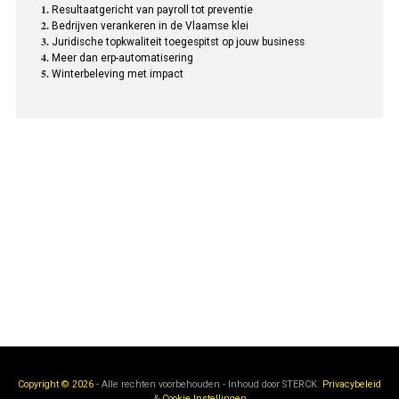
Resultaatgericht van payroll tot preventie
Bedrijven verankeren in de Vlaamse klei
Juridische topkwaliteit toegespitst op jouw business
Meer dan erp-automatisering
Winterbeleving met impact
Copyright © 2026
- Alle rechten voorbehouden - Inhoud door
STERCK.
Privacybeleid
&
Cookie Instellingen