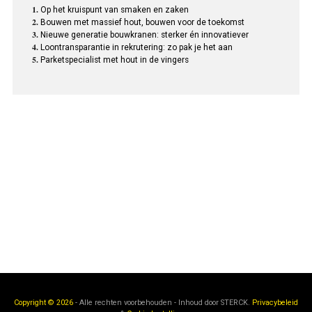
Op het kruispunt van smaken en zaken
Bouwen met massief hout, bouwen voor de toekomst
Nieuwe generatie bouwkranen: sterker én innovatiever
Loontransparantie in rekrutering: zo pak je het aan
Parketspecialist met hout in de vingers
Copyright © 2026
- Alle rechten voorbehouden - Inhoud door
STERCK.
Privacybeleid