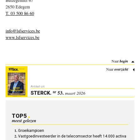
Buizegemlei 67
2650 Edegem
T. 03 500 86 60
info@lsfservices.be
www.lsfservices.be
Naar
begin
Naar
overzicht
Artikel uit:
53.
nr
STERCK
.
maart 2026
TOP5
meest gelezen
Groeikampioen
Vastgoedinvesteerder in de telecomsector heeft 14.000 activa