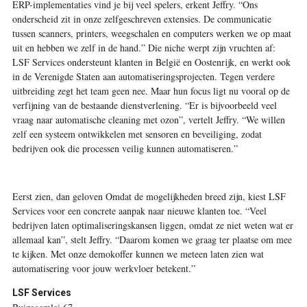
ERP-implementaties vind je bij veel spelers, erkent Jeffry. “Ons
onderscheid zit in onze zelfgeschreven extensies. De communicatie
tussen scanners, printers, weegschalen en computers werken we op maat
uit en hebben we zelf in de hand.” Die niche werpt zijn vruchten af:
LSF Services ondersteunt klanten in België en Oostenrijk, en werkt ook
in de Verenigde Staten aan automatiseringsprojecten. Tegen verdere
uitbreiding zegt het team geen nee. Maar hun focus ligt nu vooral op de
verfijning van de bestaande dienstverlening. “Er is bijvoorbeeld veel
vraag naar automatische cleaning met ozon”, vertelt Jeffry. “We willen
zelf een systeem ontwikkelen met sensoren en beveiliging, zodat
bedrijven ook die processen veilig kunnen automatiseren.”
Eerst zien, dan geloven Omdat de mogelijkheden breed zijn, kiest LSF
Services voor een concrete aanpak naar nieuwe klanten toe. “Veel
bedrijven laten optimaliseringskansen liggen, omdat ze niet weten wat er
allemaal kan”, stelt Jeffry. “Daarom komen we graag ter plaatse om mee
te kijken. Met onze demokoffer kunnen we meteen laten zien wat
automatisering voor jouw werkvloer betekent.”
LSF Services