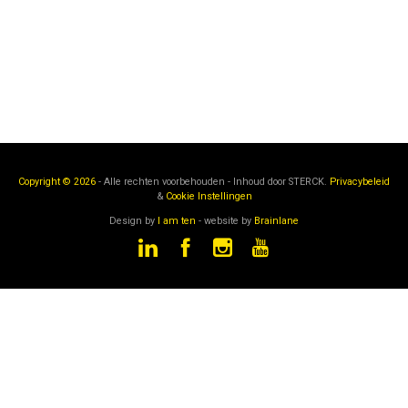
Copyright © 2026
- Alle rechten voorbehouden - Inhoud door
STERCK.
Privacybeleid
&
Cookie Instellingen
Design by
I am ten
- website by
Brainlane
STERCK
is een onderdeel van