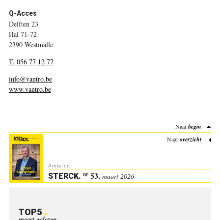
Q-Acces
Delften 23
Hal 71-72
2390 Westmalle
T. 056 77 12 77
info@vantro.be
www.vantro.be
Naar
begin
Naar
overzicht
Artikel uit:
53.
nr
STERCK
.
maart 2026
TOP5
meest gelezen