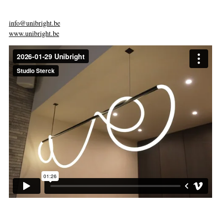
info@unibright.be
www.unibright.be