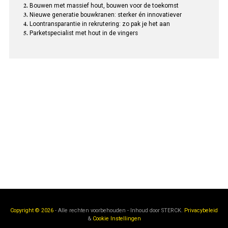
Bouwen met massief hout, bouwen voor de toekomst
Nieuwe generatie bouwkranen: sterker én innovatiever
Loontransparantie in rekrutering: zo pak je het aan
Parketspecialist met hout in de vingers
Copyright © 2026
- Alle rechten voorbehouden - Inhoud door
STERCK.
Privacybeleid
&
Cookie Instellingen