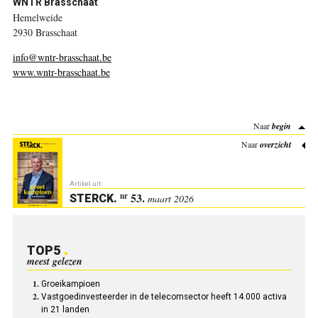
WNTR Brasschaat
Hemelweide
2930 Brasschaat
info@wntr-brasschaat.be
www.wntr-brasschaat.be
Naar
begin
Naar
overzicht
Artikel uit:
53.
nr
STERCK
.
maart 2026
TOP5
meest gelezen
Groeikampioen
Vastgoedinvesteerder in de telecomsector heeft 14.000 activa
in 21 landen