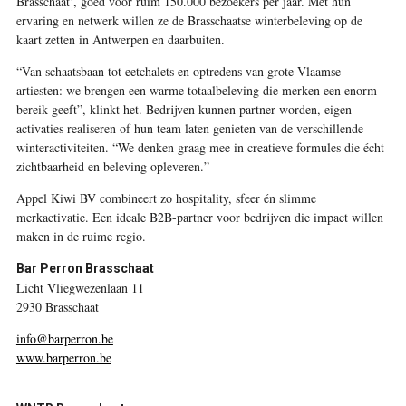
Brasschaat’, goed voor ruim 150.000 bezoekers per jaar. Met hun
ervaring en netwerk willen ze de Brasschaatse winterbeleving op de
kaart zetten in Antwerpen en daarbuiten.
“Van schaatsbaan tot eetchalets en optredens van grote Vlaamse
artiesten: we brengen een warme totaalbeleving die merken een enorm
bereik geeft”, klinkt het. Bedrijven kunnen partner worden, eigen
activaties realiseren of hun team laten genieten van de verschillende
winteractiviteiten. “We denken graag mee in creatieve formules die écht
zichtbaarheid en beleving opleveren.”
Appel Kiwi BV combineert zo hospitality, sfeer én slimme
merkactivatie. Een ideale B2B-partner voor bedrijven die impact willen
maken in de ruime regio.
Bar Perron Brasschaat
Licht Vliegwezenlaan 11
2930 Brasschaat
info@barperron.be
www.barperron.be