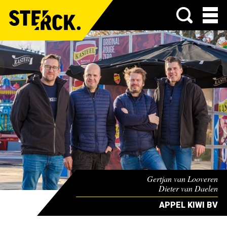
Menu
Gertjan van Looveren
Dieter van Daelen
Tijs Baum
APPEL KIWI BV
Tom Vercammen