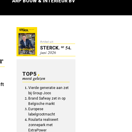
ARP BOUW & INTERIEUR BV
Artikel uit:
54.
nr
STERCK
.
juni 2026
r
TOP5
meest gelezen
ft
Vierde generatie aan zet
bij Group Joos
Brand Safway zet in op
Belgische markt
Europese
labelgrootmacht
Roularta realiseert
zonnepark met
ExtraPower