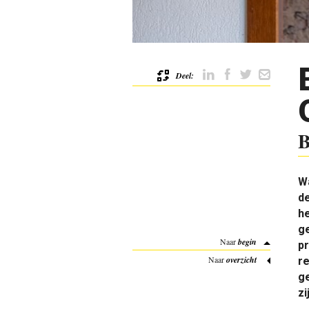
Deel:
B
W
de
he
ge
Naar
begin
pr
Naar
overzicht
re
g
zi