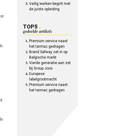
Veilig werken begint met
de juiste opleiding
nze
TOP5
gedeelde artikels
Premium service naast
ak:
het tarmac gedragen
Brand Safway zet in op
Belgische markt
Vierde generatie aan zet
bij Group Joos
Europese
labelgrootmacht
Premium service naast
t
het tarmac gedragen
ot
le