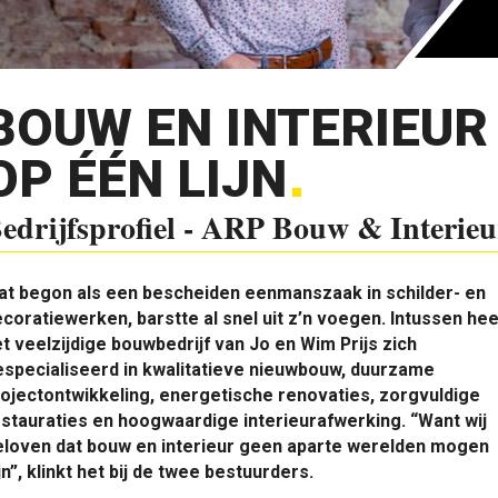
BOUW EN INTERIEUR
OP ÉÉN LIJN
edrijfsprofiel - ARP Bouw & Interieu
at begon als een bescheiden eenmanszaak in schilder- en
coratiewerken, barstte al snel uit z’n voegen. Intussen hee
t veelzijdige bouwbedrijf van Jo en Wim Prijs zich
specialiseerd in kwalitatieve nieuwbouw, duurzame
ojectontwikkeling, energetische renovaties, zorgvuldige
stauraties en hoogwaardige interieurafwerking. “Want wij
eloven dat bouw en interieur geen aparte werelden mogen
jn”, klinkt het bij de twee bestuurders.