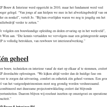
P Bouw & Interieur werd opgericht in 2010, maar het fundament werd veel
oeger gelegd. “Van jongs af aan hielpen we mee in het afwerkingsbedrijf van o
der en nonkel”, vertelt Jo. “Bij hun overlijden waren we nog te jeugdig om het
miliebedrijf verder te zetten.”
e volgden een bouwkundige opleiding en deden ervaring op in het werkveld”,
lt Wim aan. “Die kennis vertaalden we vervolgens naar een geïntegreerde aanp
P is volledig betrokken, van ruwbouw tot interieurafwerking.”
én geheel
or bouw, technieken en interieur vanaf de start op elkaar af te stemmen, creëer
P doordachte oplossingen. “We kijken altijd verder dan de huidige fase om
voor te zorgen dat uitvoering, comfort en esthetiek één geheel vormen. Een gro
el van het vastgoedpatrimonium moet nog grondig worden verduurzaamd.
combineerd met duurzame projectontwikkeling creëert dat blijvende
portuniteiten. Daarom blijven wij resoluut inzetten op omzetgroei en operatione
aciteit.”
P Bouw & Interieur BV