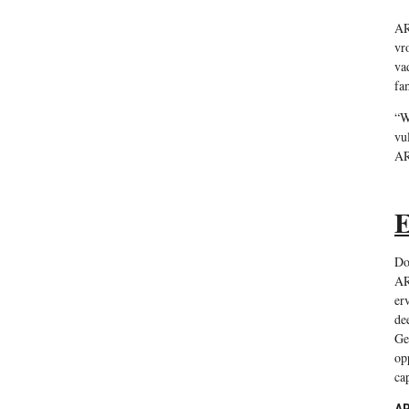
AR
vr
va
fa
“W
vu
AR
E
Do
AR
er
de
Ge
op
cap
AR