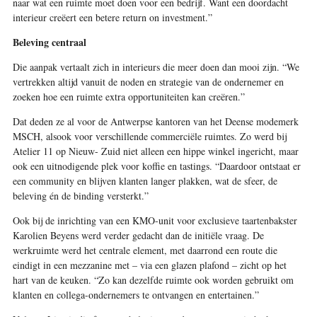
naar wat een ruimte moet doen voor een bedrijf. Want een doordacht
interieur creëert een betere return on investment.”
Beleving centraal
Die aanpak vertaalt zich in interieurs die meer doen dan mooi zijn. “We
vertrekken altijd vanuit de noden en strategie van de ondernemer en
zoeken hoe een ruimte extra opportuniteiten kan creëren.”
Dat deden ze al voor de Antwerpse kantoren van het Deense modemerk
MSCH, alsook voor verschillende commerciële ruimtes. Zo werd bij
Atelier 11 op Nieuw- Zuid niet alleen een hippe winkel ingericht, maar
ook een uitnodigende plek voor koffie en tastings. “Daardoor ontstaat er
een community en blijven klanten langer plakken, wat de sfeer, de
beleving én de binding versterkt.”
Ook bij de inrichting van een KMO-unit voor exclusieve taartenbakster
Karolien Beyens werd verder gedacht dan de initiële vraag. De
werkruimte werd het centrale element, met daarrond een route die
eindigt in een mezzanine met – via een glazen plafond – zicht op het
hart van de keuken. “Zo kan dezelfde ruimte ook worden gebruikt om
klanten en collega-ondernemers te ontvangen en entertainen.”