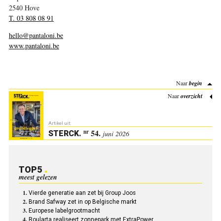
2540 Hove
T. 03 808 08 91
hello@pantaloni.be
www.pantaloni.be
Naar
begin
Naar
overzicht
Artikel uit:
54.
nr
STERCK
.
juni 2026
TOP5
meest gelezen
Vierde generatie aan zet bij Group Joos
Brand Safway zet in op Belgische markt
Europese labelgrootmacht
Roularta realiseert zonnepark met ExtraPower