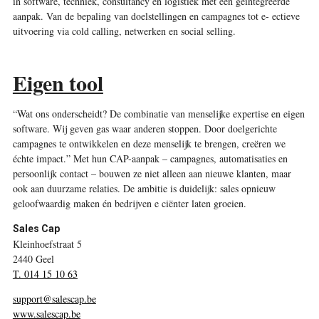
in software, techniek, consultancy en logistiek met een geïntegreerde
aanpak. Van de bepaling van doelstellingen en campagnes tot e‑ ectieve
uitvoering via cold calling, netwerken en social selling.
Eigen tool
“Wat ons onderscheidt? De combinatie van menselijke expertise en eigen
software. Wij geven gas waar anderen stoppen. Door doelgerichte
campagnes te ontwikkelen en deze menselijk te brengen, creëren we
échte impact.” Met hun CAP-aanpak – campagnes, automatisaties en
persoonlijk contact – bouwen ze niet alleen aan nieuwe klanten, maar
ook aan duurzame relaties. De ambitie is duidelijk: sales opnieuw
geloofwaardig maken én bedrijven e ciënter laten groeien.
Sales Cap
Kleinhoefstraat 5
2440 Geel
T. 014 15 10 63
support@salescap.be
www.salescap.be