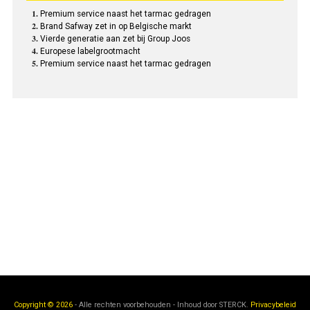
Premium service naast het tarmac gedragen
Brand Safway zet in op Belgische markt
Vierde generatie aan zet bij Group Joos
Europese labelgrootmacht
Premium service naast het tarmac gedragen
Copyright © 2026
- Alle rechten voorbehouden - Inhoud door
STERCK.
Privacybeleid