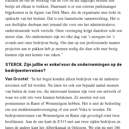
trachten nu om de werking van de vzw en het dagelijks bestuur een
beetje uit elkaar te trekken. Daarnaast is er een externe parkmanager
bijgekomen in de figuur van Dirk Maes, die de organisatie mee trekt in
opdracht van het bestuur. Dat is een fantastische samenwerking. Het is
een deeltijdse duobaan met iemand die voor ons het administratieve,
ondersteunende werk verricht. Onze vereniging krijgt daardoor echt een
nieuw elan. Als ondernemers zijn we elke dag van ’s morgens tot ’s
avonds met onze bedrijven bezig. Om dan op een professionele manier
projecten aan te pakken heb je mensen nodig die daar echt mee bezig
kunnen zijn met kennis van zaken.”
STERCK. Zijn julllie er enkel voor de ondernemingen op de
bedrijventerreinen?
“In het begin konden alleen bedrijven van de industrie-
Van Grootel:
terreinen zelf lid worden. Nu laten we ook een bepaald aantal mensen
van buiten de zone toe, die interessant kunnen zijn voor ons netwerk of
waar we echt iets voor kunnen betekenen. Ze moeten wel een
postnummer in Ranst of Wommelgem hebben. Het is niet de bedoeling
om een middenstandsvereniging of een soort Voka te worden. De
bedrijventerreinen van Wommelgem en Ranst zijn gevestigd rond twee
hoofdassen. Aan de ene kant de E313 met aan twee zijden bedrijven en
langs de andere kant het Albertkanaal in Oelegem. We zijn nu met 186