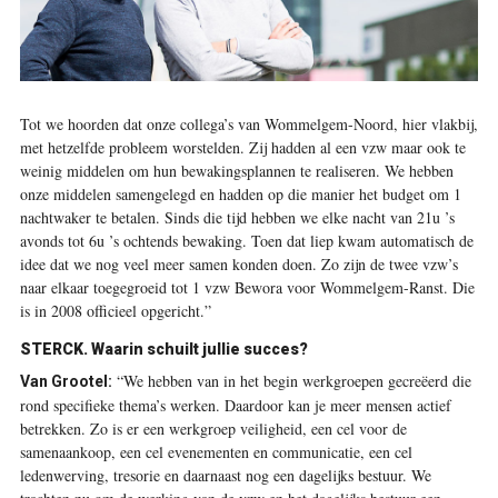
Tot we hoorden dat onze collega’s van Wommelgem-Noord, hier vlakbij,
met hetzelfde probleem worstelden. Zij hadden al een vzw maar ook te
weinig middelen om hun bewakingsplannen te realiseren. We hebben
onze middelen samengelegd en hadden op die manier het budget om 1
nachtwaker te betalen. Sinds die tijd hebben we elke nacht van 21u ’s
avonds tot 6u ’s ochtends bewaking. Toen dat liep kwam automatisch de
idee dat we nog veel meer samen konden doen. Zo zijn de twee vzw’s
naar elkaar toegegroeid tot 1 vzw Bewora voor Wommelgem-Ranst. Die
is in 2008 officieel opgericht.”
STERCK. Waarin schuilt jullie succes?
“We hebben van in het begin werkgroepen gecreëerd die
Van Grootel:
rond specifieke thema’s werken. Daardoor kan je meer mensen actief
betrekken. Zo is er een werkgroep veiligheid, een cel voor de
samenaankoop, een cel evenementen en communicatie, een cel
ledenwerving, tresorie en daarnaast nog een dagelijks bestuur. We