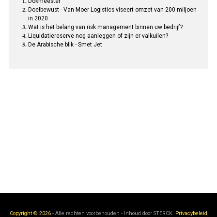
Dokmeester
Doelbewust - Van Moer Logistics viseert omzet van 200 miljoen
in 2020
Wat is het belang van risk management binnen uw bedrijf?
Liquidatiereserve nog aanleggen of zijn er valkuilen?
De Arabische blik - Smet Jet
Copyright © 2026
- Alle rechten voorbehouden - Inhoud door
STERCK.
Privacybeleid