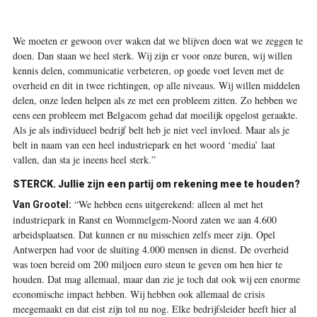
We moeten er gewoon over waken dat we blijven doen wat we zeggen te
doen. Dan staan we heel sterk. Wij zijn er voor onze buren, wij willen
kennis delen, communicatie verbeteren, op goede voet leven met de
overheid en dit in twee richtingen, op alle niveaus. Wij willen middelen
delen, onze leden helpen als ze met een probleem zitten. Zo hebben we
eens een probleem met Belgacom gehad dat moeilijk opgelost geraakte.
Als je als individueel bedrijf belt heb je niet veel invloed. Maar als je
belt in naam van een heel industriepark en het woord ‘media’ laat
vallen, dan sta je ineens heel sterk.”
STERCK. Jullie zijn een partij om rekening mee te houden?
“We hebben eens uitgerekend: alleen al met het
Van Grootel:
industriepark in Ranst en Wommelgem-Noord zaten we aan 4.600
arbeidsplaatsen. Dat kunnen er nu misschien zelfs meer zijn. Opel
Antwerpen had voor de sluiting 4.000 mensen in dienst. De overheid
was toen bereid om 200 miljoen euro steun te geven om hen hier te
houden. Dat mag allemaal, maar dan zie je toch dat ook wij een enorme
economische impact hebben. Wij hebben ook allemaal de crisis
meegemaakt en dat eist zijn tol nu nog. Elke bedrijfsleider heeft hier al