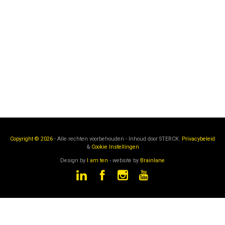
Copyright © 2026
- Alle rechten voorbehouden - Inhoud door
STERCK.
Privacybeleid
&
Cookie Instellingen
Design by
I am ten
- website by
Brainlane
STERCK