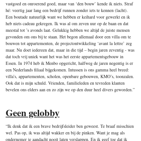
vastgoed en onroerend goed, maar van ‘den bouw’ kende ik niets. Straf
hé: veertig jaar lang een bedrijf runnen zonder iets te kennen (lacht).
Een boutade natuurlijk want we hebben er keihard voor gewerkt en ik
heb niets cadeau gekregen. Ik was al om zeven uur op de baan en dat
meestal tot ’s avonds laat. Gelukkig hebben we altijd de juiste mensen
gevonden om ons bij te staan. Het begon allemaal door een villa om te
bouwen tot appartementen, de projectontwikkeling ‘avant la lettre’ zeg
maar. Nu doet iedereen dat, maar in die tijd – begin jaren zeventig - was
dat toch vrij uniek want het was het eerste appartementsgebouw in
Essen. In 1974 heb ik Menbo opgericht, halfweg de jaren negentig is er
een Nederlands filiaal bijgekomen. Intussen is ons gamma heel breed:
villa’s, appartementen, scholen, openbare gebouwen, KMO’s, toonzalen.
Ook dat is mijn schuld. Vrienden, familieleden en tevreden klanten
bevelen ons elders aan en zo zijn we op den duur heel divers geworden.”
Geen gelobby
“Ik denk dat ik een brave bedrijfsleider ben geweest. Te braaf misschien
wel. Pas op, ik was altijd wakker en bij de pinken. Want je mag als
ondernemer je aandacht nooit laten verslappen. En ik geef toe dat ik