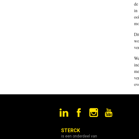
de
in
oo
mo
Di
wo
ve
We
in
me
ve
ov
STERCK
is een onderdeel van