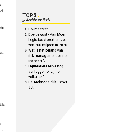
k,
el
TOP5
gedeelde artikels
één
Dokmeester
m
Doelbewust - Van Moer
Logistics viseert omzet
van 200 miljoen in 2020
Wat is het belang van
aan
risk management binnen
uw bedrijf?
Liquidatiereserve nog
aanleggen of zijn er
valkuilen?
De Arabische blik - Smet
Jet
ële
e
 is