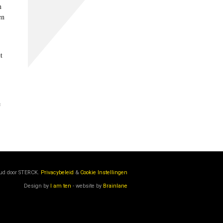
n
en
t
e
oud door
STERCK.
Privacybeleid
&
Cookie Instellingen
Design by
I am ten
- website by
Brainlane