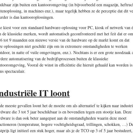
uikbaar zijn buiten een kantoor­omgeving (in bijvoorbeeld een magazijn, heftruc
itenoplossing, in machines enz.), maar tegelijk hebben ze de perceptie dat dit ve
urder is dan kantooroplossingen.
e kiest voor een standaard hardware-oplossing voor PC, kiosk of netwerk van 
n de klassieke merken, wordt automatisch geconfronteerd met het feit dat er o
 6 tot 9 maanden een nieuwe versie van de hardware op de markt komt en dat
ze oplossingen niet geschikt zijn om in extremere omstandigheden te werken
utdoor, in natte of vuile omgevingen, enz.). Nochtans is er een grote noodzaak 
rdere automatisering van de bedrijfsprocessen buiten de klassieke
ntooromgeving, Vooral de winst in efficiëntie die hieruit gehaald kan worden is
ms spectaculair.
ndustriële IT loont
 de meeste gevallen loont het de moeite om als alternatief te kijken naar industri
rdware die 3 tot 5 jaar beschikbaar is en bovendien tegen een stootje kan. Deze
rdware is dan ook beter aangepast aan de omstandigheden waarin deze moet
nctioneren (temperatuur, hogere vochtigheidsgraad, trillingen, schokken, …) D
stprijs ligt initieel een stuk hoger, maar als je de TCO op 3 of 5 jaar bestudeert,