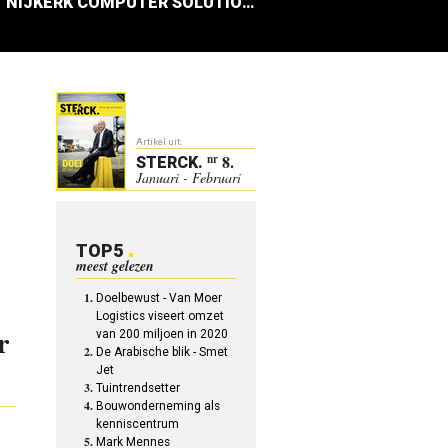
NIJKERK COMPUTER SOLUTIONS
Artikel uit:
8.
nr
STERCK
.
Januari - Februari
TOP5
meest gelezen
Doelbewust - Van Moer
Logistics viseert omzet
r
van 200 miljoen in 2020
De Arabische blik - Smet
Jet
Tuintrendsetter
Bouwonderneming als
kenniscentrum
Mark Mennes