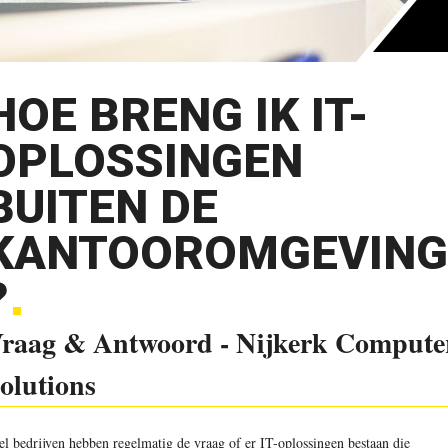
HOE BRENG IK IT-
OPLOSSINGEN
BUITEN DE
KANTOOROMGEVING
?
raag & Antwoord - Nijkerk Compute
olutions
el bedrijven hebben regelmatig de vraag of er IT-oplossingen bestaan die