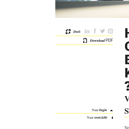
Deel:
Download
PDF
V
S
Naar
begin
Naar
overzicht
Ve