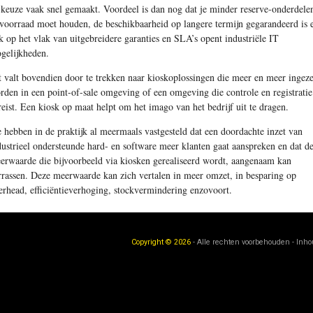
 keuze vaak snel gemaakt. Voordeel is dan nog dat je minder reserve-onderdele
 voorraad moet houden, de beschikbaarheid op langere termijn gegarandeerd is 
k op het vlak van uitgebreidere garanties en SLA’s opent industriële IT
gelijkheden.
t valt bovendien door te trekken naar kioskoplossingen die meer en meer ingeze
rden in een point-of-sale omgeving of een omgeving die controle en registratie
reist. Een kiosk op maat helpt om het imago van het bedrijf uit te dragen.
 hebben in de praktijk al meermaals vastgesteld dat een doordachte inzet van
dustrieel ondersteunde hard- en software meer klanten gaat aanspreken en dat d
erwaarde die bijvoorbeeld via kiosken gerealiseerd wordt, aangenaam kan
rrassen. Deze meerwaarde kan zich vertalen in meer omzet, in besparing op
erhead, efficiëntie­verhoging, stockvermindering enzovoort.
Copyright © 2026
- Alle rechten voorbehouden - Inh