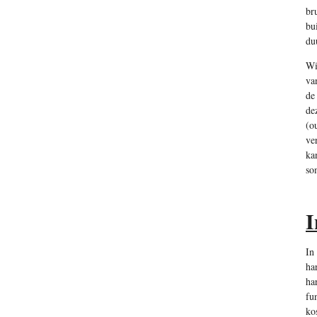
br
bu
du
Wi
va
de
de
(o
ve
ka
so
I
In
ha
ha
fu
ko