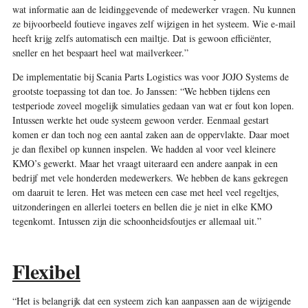
wat informatie aan de leidinggevende of medewerker vragen. Nu kunnen
ze bijvoorbeeld foutieve ingaves zelf wijzigen in het systeem. Wie e-mail
heeft krijg zelfs automatisch een mailtje. Dat is gewoon efficiënter,
sneller en het bespaart heel wat mailverkeer.”
De implementatie bij Scania Parts Logistics was voor JOJO Systems de
grootste toepassing tot dan toe. Jo Janssen: “We hebben tijdens een
testperiode zoveel mogelijk simulaties gedaan van wat er fout kon lopen.
Intussen werkte het oude systeem gewoon verder. Eenmaal gestart
komen er dan toch nog een aantal zaken aan de oppervlakte. Daar moet
je dan flexibel op kunnen inspelen. We hadden al voor veel kleinere
KMO’s gewerkt. Maar het vraagt uiteraard een andere aanpak in een
bedrijf met vele honderden medewerkers. We hebben de kans gekregen
om daaruit te leren. Het was meteen een case met heel veel regeltjes,
uitzonderingen en allerlei toeters en bellen die je niet in elke KMO
tegenkomt. Intussen zijn die schoonheidsfoutjes er allemaal uit.”
Flexibel
“Het is belangrijk dat een systeem zich kan aanpassen aan de wijzigende