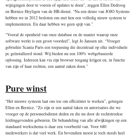
wijzigingen door te voeren of updates te doen”, zeggen Ellen Dedroog
en Bernice Heyligen van de HR-dienst. “Na een demo van JOJO Systems
hebben we in 2012 besloten om met hen een volledig nieuw systeem te
implementeren. En daar hebben we geen spijt van.”
“Vooral de openheid van onze database en de manier waarop onze
software werkt is een groot voordeel”, legt Jo Janssen uit. “Vroeger
gebruikte Scania Parts een toepassing die decentraal op elke individuele
pc geïnstalleerd stond. Wij bieden nu een 100% webgebaseerde
oplossing. Iedereen kan via zijn browser toegang krijgen en, in functie
van zijn of haar rechten, een aantal zaken doen.”
Pure winst
“Het nieuwe systeem laat ons toe om efficiënter te werken”, getuigen
Ellen en Bernice. “Zo zijn er een aantal taken en autorisaties die we
vroeger op de personeelsdienst deden en die nu door de rechtstreekse
leidinggevenden gebeuren. De behandeling van alle afwijkingen op een
standaard werkschema is daar een voorbeeld van. Voor 680
medewerkers is dat veel werk. En bovendien moest je toch steeds heel