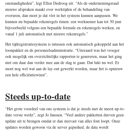
omstandigheden”, legt Ellen Dedroog uit. “Als de ondernemingsraad
nieuwe afspraken maakt over werktijden of de behandeling van
overuren, dan moet je dat vlot in het systeem kunnen aanpassen. We
kunnen nu bepaalde rekenregels timen: een werknemer kan tot 30 juni
bijvoorbeeld volgens een bepaalde formule en rekenregels werken, en
vanaf 1 juli automatisch met nieuwe rekenregels.”
Het tijdregistratiesysteem is intussen ook automatisch gekoppeld aan het
loonpakket en de personeelsadministratie. “Uiteraard was het vroeger
ook mogelijk om overzichtelijke rapporten te genereren, maar het ging
niet om daar dan verder mee aan de slag te gaan. Dat lukt nu wel. Er
moet nog wel wat aan de lay-out gewerkt worden, maar het is opnieuw
een hele efficiëntiewinst”.
Steeds up-to-date
“Het grote voordeel van ons systeem is dat je steeds met de meest up-to-
date versie werkt”, zegt Jo Janssen. “Veel andere pakketten durven geen
update uit te brengen omdat er dan steevast van alles fout loopt. Onze
updates worden gewoon via de server gepushed, de data wordt