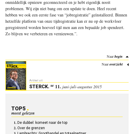
onmiddellijk opnieuw geconnecteerd en je hebt eigenlijk nooit
problemen. Wij zijn niet bang om een update te doen. Heel recent
hebben we ook een eerste fase van “jobregistratie” geïnstalleerd. Binnen
hetzelfde platform van onze tijdregistratie kan er nu op de werkvloer
geregistreerd worden hoeveel tijd men aan een bepaalde job spendeert.
Zo blijven we verbeteren en vernieuwen.”
.
Naar
begin
Naar
overzicht
Artikel uit:
11.
nr
STERCK
.
juni-juli-augustus 2015
TOP5
meest gelezen
De dubbel: komeet naar de top
Over de grenzen
Lambrechts: Groothandel en totaalpartner