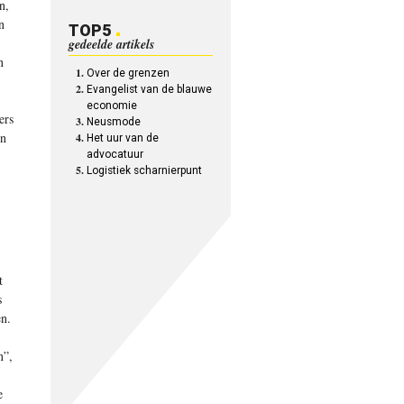
n,
n
TOP5
gedeelde artikels
n
Over de grenzen
Evangelist van de blauwe
economie
ers
Neusmode
en
Het uur van de
advocatuur
Logistiek scharnierpunt
t
s
en.
n”,
e