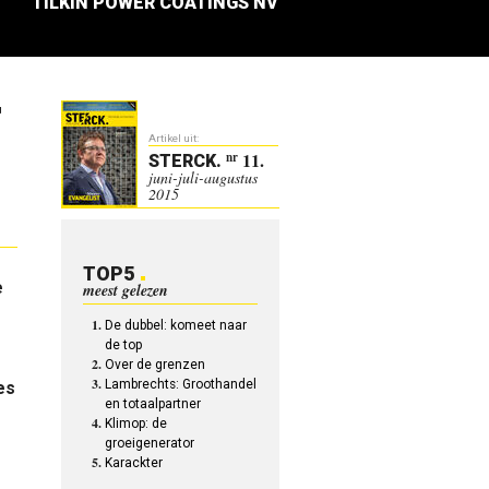
TILKIN POWER COATINGS NV
T
Artikel uit:
11.
nr
STERCK
.
juni-juli-augustus
2015
TOP5
e
meest gelezen
De dubbel: komeet naar
de top
Over de grenzen
Lambrechts: Groothandel
es
en totaalpartner
Klimop: de
groeigenerator
Karackter