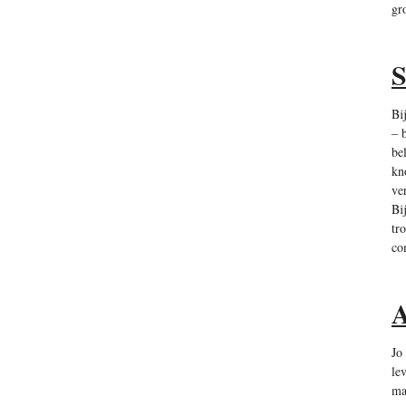
gr
S
Bi
– 
be
kn
ve
Bi
tr
co
A
Jo
le
ma