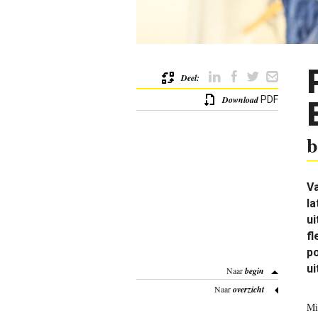
Deel:
Download
PDF
b
Va
la
u
fl
po
ui
Naar
begin
Naar
overzicht
Mi