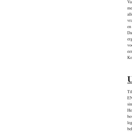
Va
me
al
vr
en
Da
er
vo
ee
Ko
U
Ti
EN
si
He
be
le
be