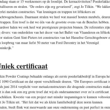
ndaag staan er 15 werknemers op de loonlijst. De kernactiviteiten? Poederlakke
talliseren en stralen. “De orders zijn erg gevarieerd”, zegt Jo Tilkin. “We lakke
lerlei metalen constructies. Van leuningen en trappen tot liftkokers en
achtwagenchassis. Daarnaast stralen we heel wat massief houten meubels, deure
 trappen. Een troef is dat we één van de grootste ovens van de Benelux hebben.
ardoor halen we ook heel wat prestigieuze projecten binnen. De referenties zijn
g divers: van onderdelen van het decor van het Ballet van Vlaanderen en liftkok
or station Gent Sint-Pieters tot constructies van het Hasseltse Gerechtsgebouw 
n loopbrug van maar liefst 50 meter van Ford Daventry in het Verenigd
ninkrijk.”
niek certificaat
lkin Powder Coatings behaalde onlangs als eerste poederlakbedrijf in Europa he
 1090 Certificaat en dat opent verschillende deuren. “Dit Europees certificaat i
nds juni 2014 verplicht voor metaalconstructeurs die dragende constructies mak
t is dan ook een erg grote troef dat wij als onderaannemer over zo’n certificaat
schikken. Kwestie van een project met minder inspanningen te kunnen voltooie
gt Jo Tilkin uit. “Het feit dat we als klein familiebedrijf deze norm kunnen
halen, biedt flink wat meerwaarde aan onze onderneming en past perfect in onz