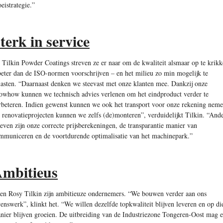
oeistrategie.”
terk in service
j Tilkin Powder Coatings streven ze er naar om de kwaliteit alsmaar op te krik
beter dan de ISO-normen voorschrijven – en het milieu zo min mogelijk te
lasten. “Daarnaast denken we steevast met onze klanten mee. Dankzij onze
owhow kunnen we technisch advies verlenen om het eindproduct verder te
rbeteren. Indien gewenst kunnen we ook het transport voor onze rekening neme
j renovatieprojecten kunnen we zelfs (de)monteren”, verduidelijkt Tilkin. “And
oeven zijn onze correcte prijsberekeningen, de transparantie manier van
mmuniceren en de voortdurende optimalisatie van het machinepark.”
mbitieus
 en Rosy Tilkin zijn ambitieuze ondernemers. “We bouwen verder aan ons
venswerk”, klinkt het. “We willen dezelfde topkwaliteit blijven leveren en op di
nier blijven groeien. De uitbreiding van de Industriezone Tongeren-Oost mag e