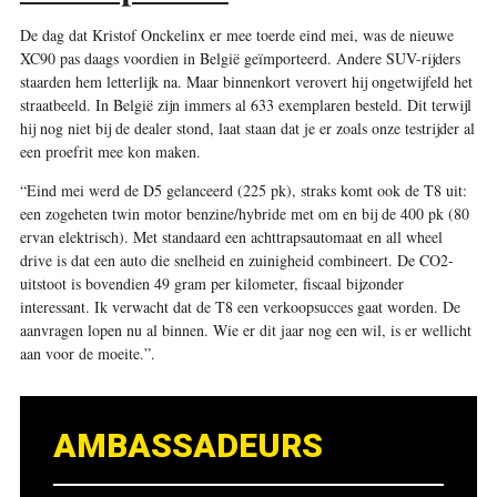
De dag dat Kristof Onckelinx er mee toerde eind mei, was de nieuwe
XC90 pas daags voordien in België geïmporteerd. Andere SUV-rijders
staarden hem letterlijk na. Maar binnenkort verovert hij ongetwijfeld het
straatbeeld. In België zijn immers al 633 exemplaren besteld. Dit terwijl
hij nog niet bij de dealer stond, laat staan dat je er zoals onze testrijder al
een proefrit mee kon maken.
“Eind mei werd de D5 gelanceerd (225 pk), straks komt ook de T8 uit:
een zogeheten twin motor benzine/hybride met om en bij de 400 pk (80
ervan elektrisch). Met standaard een achttrapsautomaat en all wheel
drive is dat een auto die snelheid en zuinigheid combineert. De CO2-
uitstoot is bovendien 49 gram per kilometer, fiscaal bijzonder
interessant. Ik verwacht dat de T8 een verkoopsucces gaat worden. De
aanvragen lopen nu al binnen. Wie er dit jaar nog een wil, is er wellicht
aan voor de moeite.”
.
AMBASSADEURS