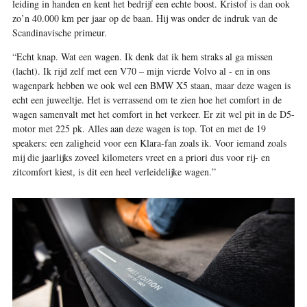
leiding in handen en kent het bedrijf een echte boost. Kristof is dan ook
zo’n 40.000 km per jaar op de baan. Hij was onder de indruk van de
Scandinavische primeur.
“Echt knap. Wat een wagen. Ik denk dat ik hem straks al ga missen
(lacht). Ik rijd zelf met een V70 – mijn vierde Volvo al - en in ons
wagenpark hebben we ook wel een BMW X5 staan, maar deze wagen is
echt een juweeltje. Het is verrassend om te zien hoe het comfort in de
wagen samenvalt met het comfort in het verkeer. Er zit wel pit in de D5-
motor met 225 pk. Alles aan deze wagen is top. Tot en met de 19
speakers: een zaligheid voor een Klara-fan zoals ik. Voor iemand zoals
mij die jaarlijks zoveel kilometers vreet en a priori dus voor rij- en
zitcomfort kiest, is dit een heel verleidelijke wagen.”