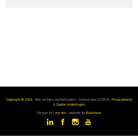
Copyright © 2026
- Alle rechten voorbehouden - Inhoud door
STERCK.
Privacybeleid
&
Cookie Instellingen
Design by
I am ten
- website by
Brainlane