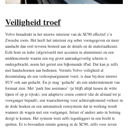
Veiligheid troef
Volvo benadrukt in het nieuwe interieur van de XC90 effectief z’n
Zweedse roots. Het heeft het interieur erg sober vormgegeven en meer
aandacht dan ooit tevoren besteed aan de details en de materiaalkeuze.
Echt hout en leder (afgewisseld met accenten in aluminium) en een
middenconsole waarin een erg groot aanraakgevoelig scherm is
ondergebracht, noem het gerust een bijkomende iPad. Dat kan je zelfs
met handschoenen aan bedienen. Vermits Volvo veiligheid al
decennialang als een verkoopsargument voert, is daar bij deze nieuwe
SUV ook aan gedacht. En je mag ‘gedacht’ als een understatement van
formaat zien. Met ‘park line assistance’ (je blijft altijd tussen de witte
lijnen of op je rijvak), een adaptieve cruise control (die de afstand tot je
voorganger bepaalt), een waarschuwing voor achteropkomend verkeer in
de dode hoeken en een automatisch remsysteem dat in werking treedt
wanneer de wagen met een voetganger, fietser of andere auto in botsing
dreigt te komen. Het systeem weet zelfs tegenliggers in een bocht te
spotten. Er is bovendien ruimte genoeg in de XC90, zelfs voor zeven