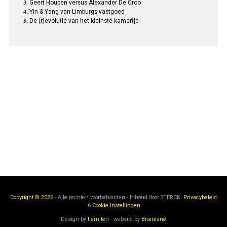
Geert Houben versus Alexander De Croo
Yin & Yang van Limburgs vastgoed
De (r)evolutie van het kleinste kamertje
Copyright © 2026
- Alle rechten voorbehouden - Inhoud door
STERCK.
Privacybeleid
&
Cookie Instellingen
Design by
I am ten
- website by
Brainlane