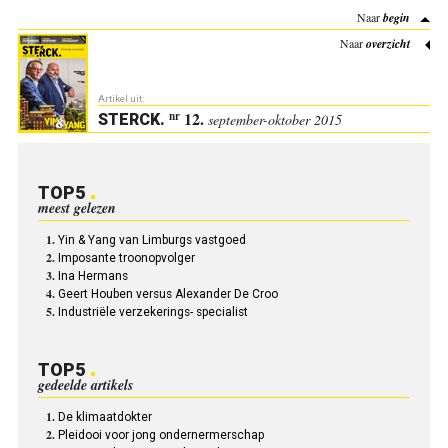
Naar
begin
Naar
overzicht
Artikel uit:
12.
nr
STERCK
.
september-oktober 2015
TOP5
meest gelezen
Yin & Yang van Limburgs vastgoed
Imposante troonopvolger
Ina Hermans
Geert Houben versus Alexander De Croo
Industriële verzekerings- specialist
TOP5
gedeelde artikels
De klimaatdokter
Pleidooi voor jong ondernermerschap