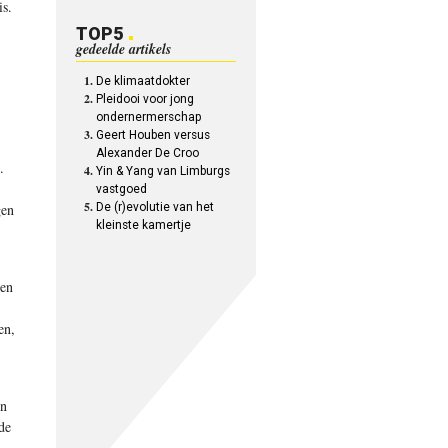
is.
TOP5
gedeelde artikels
De klimaatdokter
Pleidooi voor jong
ondernermerschap
Geert Houben versus
Alexander De Croo
.
Yin & Yang van Limburgs
vastgoed
gen
De (r)evolutie van het
kleinste kamertje
den
en,
en
de