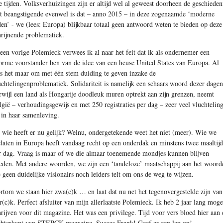
le tijden. Volksverhuizingen zijn er altijd wel al geweest doorheen de geschieden
t beangstigende evenwel is dat – anno 2015 – in deze zogenaamde ‘moderne
jden’ - we (lees: Europa) blijkbaar totaal geen antwoord weten te bieden op deze
hrijnende problematiek.
 een vorige Polemieck verwees ik al naar het feit dat ik als ondernemer een
orme voorstander ben van de idee van een heuse United States van Europa. Al
s het maar om met één stem duiding te geven inzake de
uchtelingenproblematiek. Solidariteit is namelijk een schaars woord dezer dagen
rwijl een land als Hongarije doodleuk muren optrekt aan zijn grenzen, neemt
lgië – verhoudingsgewijs en met 250 registraties per dag – zeer veel vluchtelin
 in haar samenleving.
 wie heeft er nu gelijk? Welnu, ondergetekende weet het niet (meer). Wie we
elaten in Europa heeft vandaag recht op een onderdak en minstens twee maaltij
r dag. Vraag is maar of we die almaar toenemende mondjes kunnen blijven
eden. Met andere woorden, we zijn een ‘tandeloze’ maatschappij aan het woord
e geen duidelijke visionairs noch leiders telt om ons de weg te wijzen.
rtom we staan hier zwa(c)k … en laat dat nu net het tegenovergestelde zijn van
er(c)k. Perfect afsluiter van mijn allerlaatste Polemieck. Ik heb 2 jaar lang mog
hrijven voor dit magazine. Het was een privilege. Tijd voor vers bloed hier aan 
chterkant van STERCK magazine. Succes Frank! Geef er een lap op!