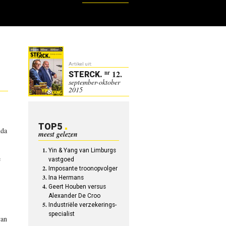
Artikel uit:
12.
nr
STERCK
.
september-oktober
2015
TOP5
nda
meest gelezen
Yin & Yang van Limburgs
e
vastgoed
Imposante troonopvolger
Ina Hermans
Geert Houben versus
Alexander De Croo
Industriële verzekerings-
specialist
van