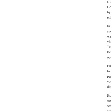
al
He
ti
sc
In
en
wa
vl
Te
Be
op
En
to
pe
vo
di
Ko
st
sc
re