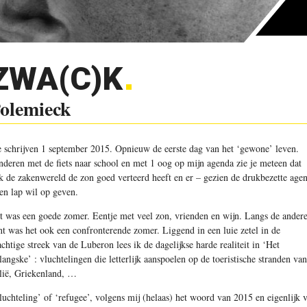
ZWA(C)K
olemieck
 schrijven 1 september 2015. Opnieuw de eerste dag van het ‘gewone’ leven.
nderen met de fiets naar school en met 1 oog op mijn agenda zie je meteen dat
k de zakenwereld de zon goed verteerd heeft en er – gezien de drukbezette age
een lap wil op geven.
t was een goede zomer. Eentje met veel zon, vrienden en wijn. Langs de ander
nt was het ook een confronterende zomer. Liggend in een luie zetel in de
achtige streek van de Luberon lees ik de dagelijkse harde realiteit in ‘Het
langske’ : vluchtelingen die letterlijk aanspoelen op de toeristische stranden van
alië, Griekenland, …
luchteling’ of ‘refugee’, volgens mij (helaas) het woord van 2015 en eigenlijk 