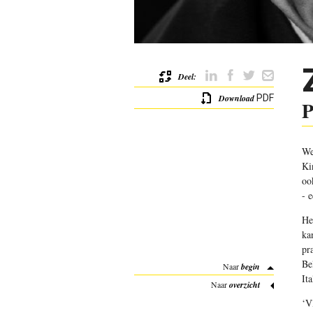
Deel:
Download
PDF
P
We
Ki
oo
- 
He
ka
pr
Be
Naar
begin
It
Naar
overzicht
‘V