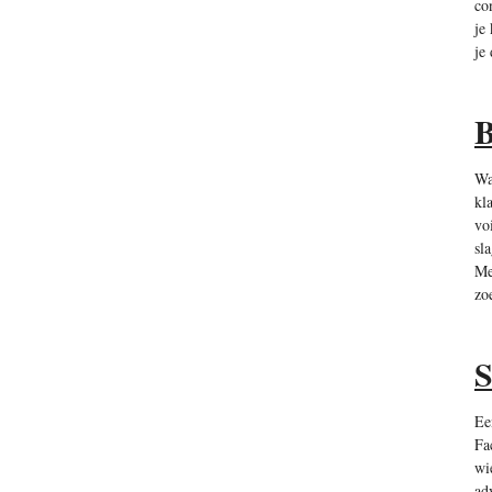
co
je
je
B
Wa
kl
vo
sl
Me
zo
S
Ee
Fa
wi
ad