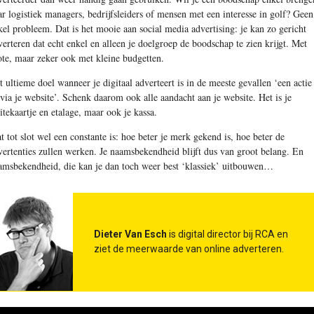
ar logistiek managers, bedrijfsleiders of mensen met een interesse in golf? Geen
kel probleem. Dat is het mooie aan social media advertising: je kan zo gericht
verteren dat echt enkel en alleen je doelgroep de boodschap te zien krijgt. Met
ote, maar zeker ook met kleine budgetten.
t ultieme doel wanneer je digitaal adverteert is in de meeste gevallen ‘een actie
 via je website’. Schenk daarom ook alle aandacht aan je website. Het is je
sitekaartje en etalage, maar ook je kassa.
t tot slot wel een constante is: hoe beter je merk gekend is, hoe beter de
vertenties zullen werken. Je naamsbekendheid blijft dus van groot belang. En
amsbekendheid, die kan je dan toch weer best ‘klassiek’ uitbouwen…
Dieter Van Esch
is digital director bij RCA en
ziet de meerwaarde van online adverteren.