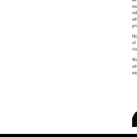
na
en
ad
gr
He
of
vi
Wa
ad
na