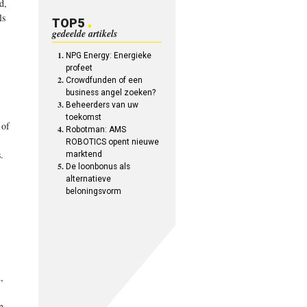
d,
ls
TOP5
gedeelde artikels
NPG Energy: Energieke
profeet
Crowdfunden of een
business angel zoeken?
Beheerders van uw
toekomst
 of
Robotman: AMS
ROBOTICS opent nieuwe
.
marktend
De loonbonus als
alternatieve
beloningsvorm
,
n