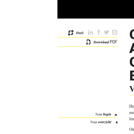
Deel:
Download
PDF
V
He
me
Naar
begin
li
Naar
overzicht
On