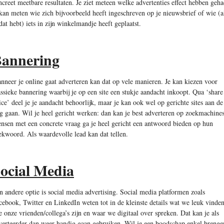
ncreet meetbare resultaten. Je ziet meteen welke advertenties effect hebben geha
 kan meten wie zich bijvoorbeeld heeft ingeschreven op je nieuwsbrief of wie (a
 dat hebt) iets in zijn winkelmandje heeft geplaatst.
annering
nneer je online gaat adverteren kan dat op vele manieren. Je kan kiezen voor
assieke bannering waarbij je op een site een stukje aandacht inkoopt. Qua ‘share
ice’ deel je je aandacht behoorlijk, maar je kan ook wel op gerichte sites aan de
ag gaan. Wil je heel gericht werken: dan kan je best adverteren op zoekmachines
nsen met een concrete vraag ga je heel gericht een antwoord bieden op hun
ekwoord. Als waardevolle lead kan dat tellen.
ocial Media
n andere optie is social media advertising. Social media platformen zoals
cebook, Twitter en LinkedIn weten tot in de kleinste details wat we leuk vinden
e onze vrienden/collega’s zijn en waar we digitaal over spreken. Dat kan je als
verteerder dan weer handig gaan gebruiken. Wil je een boodschap enkel brenge