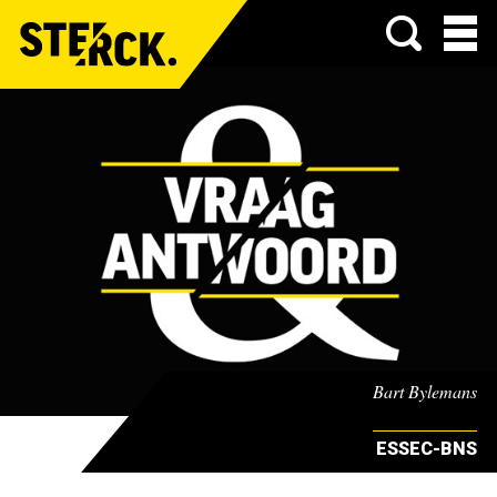
Menu
Bart Bylemans
ESSEC-BNS