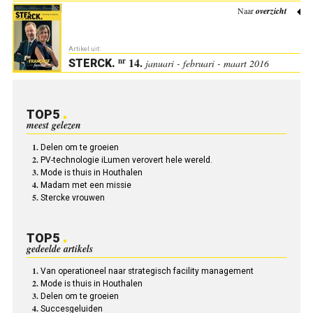
Naar
overzicht
Artikel uit:
14.
nr
STERCK
.
januari - februari - maart 2016
TOP5
meest gelezen
Delen om te groeien
PV-technologie iLumen verovert hele wereld.
Mode is thuis in Houthalen
Madam met een missie
Stercke vrouwen
TOP5
gedeelde artikels
Van operationeel naar strategisch facility management
Mode is thuis in Houthalen
Delen om te groeien
Succesgeluiden