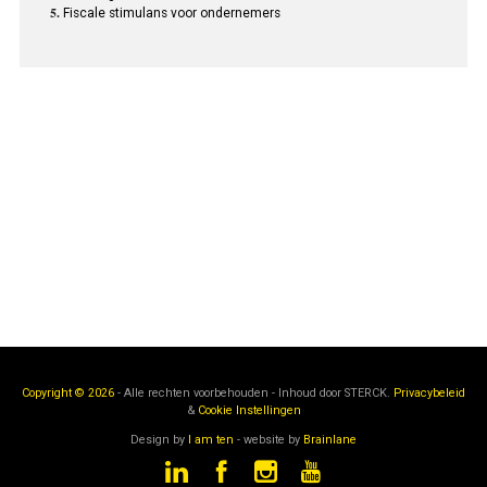
Fiscale stimulans voor ondernemers
Copyright © 2026
- Alle rechten voorbehouden - Inhoud door
STERCK.
Privacybeleid
&
Cookie Instellingen
Design by
I am ten
- website by
Brainlane