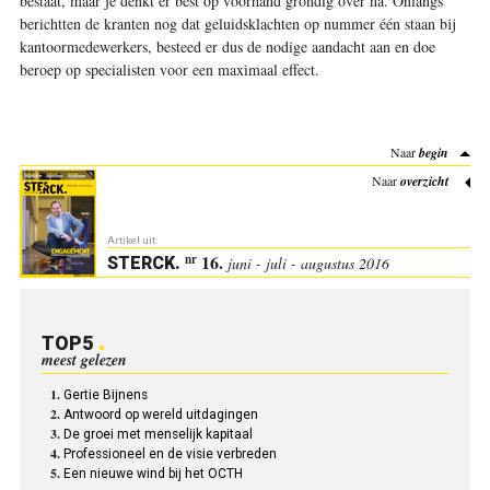
bestaat, maar je denkt er best op voorhand grondig over na. Onlangs
berichtten de kranten nog dat geluidsklachten op nummer één staan bij
kantoormedewerkers, besteed er dus de nodige aandacht aan en doe
beroep op specialisten voor een maximaal effect
.
Naar
begin
Naar
overzicht
Artikel uit:
16.
nr
STERCK
.
juni - juli - augustus 2016
TOP5
meest gelezen
Gertie Bijnens
Antwoord op wereld uitdagingen
De groei met menselijk kapitaal
Professioneel en de visie verbreden
Een nieuwe wind bij het OCTH