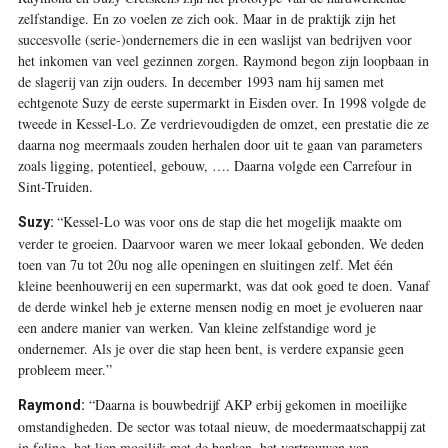
zelfstandige. En zo voelen ze zich ook. Maar in de praktijk zijn het
succes­volle (serie-)ondernemers die in een waslijst van bedrijven voor
het inkomen van veel gezinnen zorgen. Raymond begon zijn loopbaan in
de slagerij van zijn ouders. In december 1993 nam hij samen met
echtgenote Suzy de eerste supermarkt in Eisden over. In 1998 volgde de
tweede in Kessel-Lo. Ze verdrievoudigden de omzet, een prestatie die ze
daarna nog meermaals zouden herhalen door uit te gaan van para­meters
zoals ligging, potentieel, gebouw, …. Daarna volgde een Carrefour in
Sint-Truiden.
“Kessel-Lo was voor ons de stap die het mogelijk maakte om
Suzy:
verder te groeien. Daarvoor waren we meer lokaal gebonden. We deden
toen van 7u tot 20u nog alle openingen en sluitingen zelf. Met één
kleine beenhouwerij en een supermarkt, was dat ook goed te doen. Vanaf
de derde winkel heb je externe mensen nodig en moet je evolueren naar
een andere manier van werken. Van kleine zelfstandige word je
ondernemer. Als je over die stap heen bent, is verdere expansie geen
probleem meer.”
“Daarna is bouwbedrijf AKP erbij gekomen in moeilijke
Raymond:
omstandigheden. De sector was totaal nieuw, de moedermaatschappij zat
in faling, het liep moeilijk met de banken, het vertrouwen van