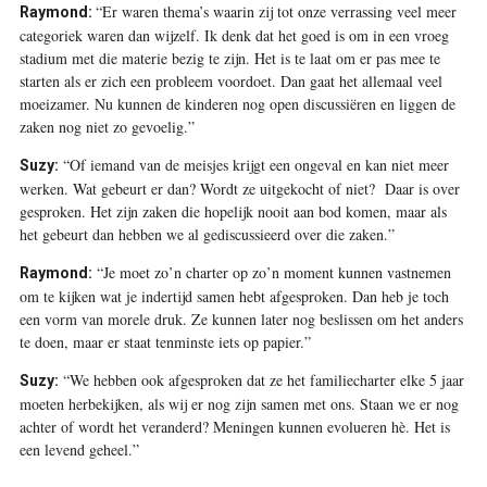
“Er waren thema’s waarin zij tot onze verrassing veel meer
Raymond:
categoriek waren dan wijzelf. Ik denk dat het goed is om in een vroeg
stadium met die materie bezig te zijn. Het is te laat om er pas mee te
starten als er zich een probleem voordoet. Dan gaat het allemaal veel
moeizamer. Nu kunnen de kinderen nog open discussiëren en liggen de
zaken nog niet zo gevoelig.”
“Of iemand van de meisjes krijgt een ongeval en kan niet meer
Suzy:
werken. Wat gebeurt er dan? Wordt ze uitgekocht of niet? Daar is over
gesproken. Het zijn zaken die hopelijk nooit aan bod komen, maar als
het gebeurt dan hebben we al gediscussieerd over die zaken.”
“Je moet zo’n charter op zo’n moment kunnen vastnemen
Raymond:
om te kijken wat je indertijd samen hebt afgesproken. Dan heb je toch
een vorm van morele druk. Ze kunnen later nog beslissen om het anders
te doen, maar er staat tenminste iets op papier.”
“We hebben ook afgesproken dat ze het familiecharter elke 5 jaar
Suzy:
moeten herbekijken, als wij er nog zijn samen met ons. Staan we er nog
achter of wordt het veranderd? Meningen kunnen evolueren hè. Het is
een levend geheel.”