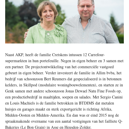
Naast AKP, heeft de familie Cretskens intussen 12 Carrefour-
supermarkten in hun portefeuille. Negen in eigen beheer en 3 samen met
een partner. De projectontwikkeling van het commerciële vastgoed
gebeurt in eigen beheer. Verder investeert de familie in Allim bvba, het
bedrijf van schoonzoon Bert Reumers dat gespecialiseerd is in betonnen
kelders, in Skillpod (modulaire woningbouwelementen), en starten ze in
Genk samen met andere schoonzoon Jonas Dewael Natu Fine Foods op,
een productiebedrijf in maaltijden, soepen en salades. Met Sergio Canini
en Louis Machiels is de familie betrokken in BTDIMS dat metalen
huisjes en garages maakt en sterk exportgericht is richting Afrika,
Midden-Oosten en Midden-Amerika. En dan was er eind 2015 nog de
spraakmakende overname van een aantal vestigingen van het failliete Q-
Bakeries (Le Bon Grain) in Asse en Heusden-Zolder.