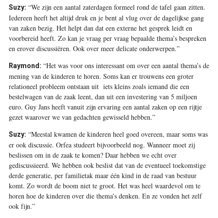
“We zijn een aantal zaterdagen formeel rond de tafel gaan zitten.
Suzy:
Iedereen heeft het altijd druk en je bent al vlug over de dagelijkse gang
van zaken bezig. Het helpt dan dat een externe het gesprek leidt en
voorbereid heeft. Zo kan je vraag per vraag bepaalde thema’s bespreken
en erover discussiëren. Ook over meer delicate onderwerpen.”
“Het was voor ons interessant om over een aantal thema’s de
Raymond:
mening van de kinderen te horen. Soms kan er trouwens een groter
relationeel probleem ontstaan uit iets kleins zoals iemand die een
bestelwagen van de zaak leent, dan uit een investering van 5 miljoen
euro. Guy Jans heeft vanuit zijn ervaring een aantal zaken op een rijtje
gezet waarover we van gedachten gewisseld hebben.”
“Meestal kwamen de kinderen heel goed overeen, maar soms was
Suzy:
er ook discussie. Orfea studeert bijvoorbeeld nog. Wanneer moet zij
beslissen om in de zaak te komen? Daar hebben we echt over
gediscussieerd. We hebben ook beslist dat van de eventueel toekomstige
derde generatie, per familie­tak maar één kind in de raad van bestuur
komt. Zo wordt de boom niet te groot. Het was heel waardevol om te
horen hoe de kinderen over die thema’s denken. En ze vonden het zelf
ook fijn.”