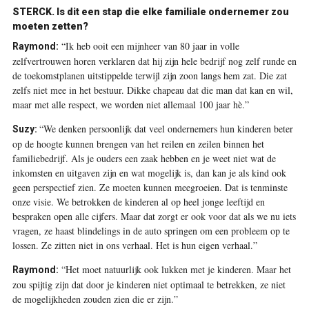
STERCK. Is dit een stap die elke familiale ondernemer zou
moeten zetten?
“Ik heb ooit een mijnheer van 80 jaar in volle
Raymond:
zelfvertrouwen horen verklaren dat hij zijn hele bedrijf nog zelf runde en
de toekomstplanen uitstippelde terwijl zijn zoon langs hem zat. Die zat
zelfs niet mee in het bestuur. Dikke chapeau dat die man dat kan en wil,
maar met alle respect, we worden niet allemaal 100 jaar hè.”
“We denken persoonlijk dat veel ondernemers hun kinderen beter
Suzy:
op de hoogte kunnen brengen van het reilen en zeilen binnen het
familie­bedrijf. Als je ouders een zaak hebben en je weet niet wat de
inkomsten en uitgaven zijn en wat mogelijk is, dan kan je als kind ook
geen perspectief zien. Ze moeten kunnen meegroeien. Dat is tenminste
onze visie. We betrokken de kinderen al op heel jonge leeftijd en
bespraken open alle cijfers. Maar dat zorgt er ook voor dat als we nu iets
vragen, ze haast blindelings in de auto springen om een probleem op te
lossen. Ze zitten niet in ons verhaal. Het is hun eigen verhaal.”
“Het moet natuurlijk ook lukken met je kinderen. Maar het
Raymond:
zou spijtig zijn dat door je kinderen niet optimaal te betrekken, ze niet
de mogelijkheden zouden zien die er zijn.”