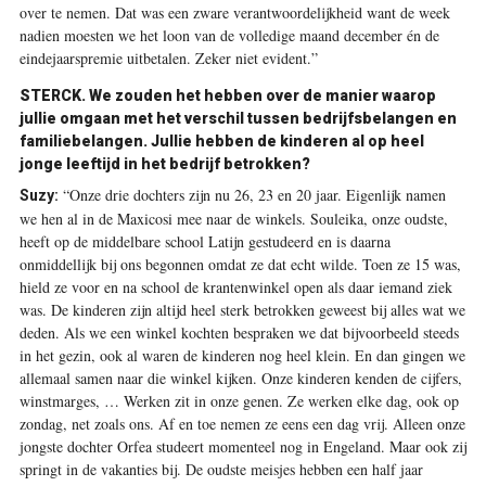
over te nemen. Dat was een zware verantwoordelijkheid want de week
nadien moesten we het loon van de volledige maand december én de
eindejaarspremie uitbetalen. Zeker niet evident.”
STERCK. We zouden het hebben over de manier waarop
jullie omgaan met het verschil tussen bedrijfsbelangen en
familiebelangen. Jullie hebben de kinderen al op heel
jonge leeftijd in het bedrijf betrokken?
“Onze drie dochters zijn nu 26, 23 en 20 jaar. Eigenlijk namen
Suzy:
we hen al in de Maxicosi mee naar de winkels. Souleika, onze oudste,
heeft op de middel­bare school Latijn gestudeerd en is daarna
onmiddellijk bij ons begonnen omdat ze dat echt wilde. Toen ze 15 was,
hield ze voor en na school de krantenwinkel open als daar iemand ziek
was. De kinderen zijn altijd heel sterk betrokken geweest bij alles wat we
deden. Als we een winkel kochten bespraken we dat bijvoorbeeld steeds
in het gezin, ook al waren de kinderen nog heel klein. En dan gingen we
allemaal samen naar die winkel kijken. Onze kinderen kenden de cijfers,
winstmarges, … Werken zit in onze genen. Ze werken elke dag, ook op
zondag, net zoals ons. Af en toe nemen ze eens een dag vrij. Alleen onze
jongste dochter Orfea studeert momenteel nog in Engeland. Maar ook zij
springt in de vakanties bij. De oudste meisjes hebben een half jaar