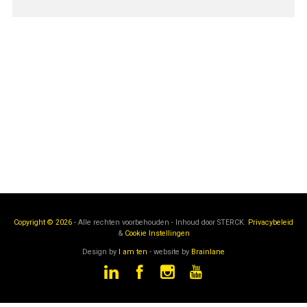
Copyright © 2026
- Alle rechten voorbehouden - Inhoud door
STERCK.
Privacybeleid
&
Cookie Instellingen
Design by
I am ten
- website by
Brainlane